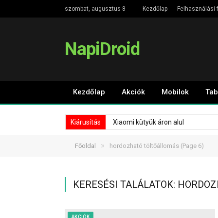
szombat, augusztus 8
Kezdőlap
Felhasználási f
NapiDroid
Kezdőlap
Akciók
Mobilok
Tab
Kiárusítás
Xiaomi kütyük áron alul
»
Főoldal
hordozható töltőállomás
(Page 6)
KERESÉSI TALÁLATOK: HORDOZ
AKCIÓK