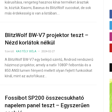
kiárusítása, rengeteg hasznos kínai terméket áraztak
le, köztük Xiaomi, Baseus és BlitzWolf cuccokat, de sok
más érdekesség is van a listában.…
BlitzWolf BW-V7 projektor teszt –
Nézd korlátok nélkül
Szerző:
KASTÉLY BÉLA
2024-02-27
A BlitzWolf BW-V7 egy belépő szintű, Android rendszerű
házimozi projektor, amely a natív 1080P felbontás és a
850 ANSI lumen fényerő mellett olyan fejlett funkciókat
kínál, mint az autofókusz…
Fossibot SP200 összecsukható
napelem panel teszt – Egyszerűen