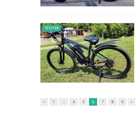
TESZTEK
Previous
Ne
1
…
4
5
6
7
8
9