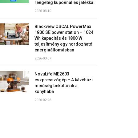
rengeteg kuponnal és játékkal
2026-03-10
Blackview OSCAL PowerMax
1800 SE power station – 1024
Wh kapacitás és 1800 W
teljesítmény egy hordozható
energiaállomásban
2026-03-07
NovuLife ME2603
eszpresszógép – A kávéházi
minőség beköltözik a
konyhába
2026-02-26