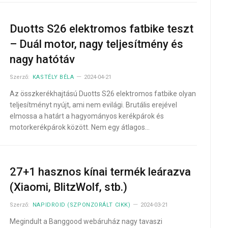
Duotts S26 elektromos fatbike teszt
– Duál motor, nagy teljesítmény és
nagy hatótáv
Szerző:
KASTÉLY BÉLA
2024-04-21
Az összkerékhajtású Duotts S26 elektromos fatbike olyan
teljesítményt nyújt, ami nem evilági. Brutális erejével
elmossa a határt a hagyományos kerékpárok és
motorkerékpárok között. Nem egy átlagos…
27+1 hasznos kínai termék leárazva
(Xiaomi, BlitzWolf, stb.)
Szerző:
NAPIDROID (SZPONZORÁLT CIKK)
2024-03-21
Megindult a Banggood webáruház nagy tavaszi