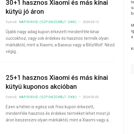
30+1 hasznos Xiaomi és más kínai
t
s
kütyü jó áron
b
Szerző:
NAPIDROID (SZPONZORÁLT CIKK)
2024-05-12
M
i
Újabb nagy adag kupon érkezett mindenféle kínai
a
cuccokhoz, vagy sok érdekes és hasznos termék olyan
márkáktól, mint a Xiaomi, a Baseus vagy a BlitzWolf. Nézd
K
végig…
25+1 hasznos Xiaomi és más kínai
kütyü kuponos akcióban
Szerző:
NAPIDROID (SZPONZORÁLT CIKK)
2024-05-05
Ezen a héten is egész sok friss kupon érkezett,
mindenféle hasznos és érdekes terméket lehet most jó
áron beszerezni olyan márkáktól, mint a Xiaomi vagy a…