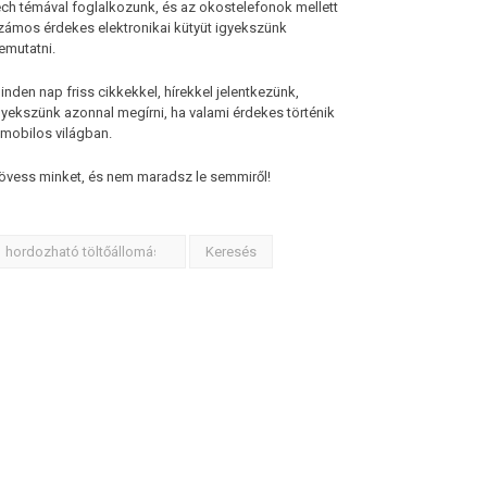
ech témával foglalkozunk, és az okostelefonok mellett
zámos érdekes elektronikai kütyüt igyekszünk
emutatni.
inden nap friss cikkekkel, hírekkel jelentkezünk,
gyekszünk azonnal megírni, ha valami érdekes történik
 mobilos világban.
övess minket, és nem maradsz le semmiről!