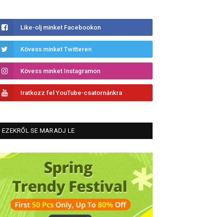
Like-olj minket Facebookon
Kövess minket Twitteren
Kövess minket Instagramon
Iratkozz fel YouTube-csatornánkra
EZEKRŐL SE MARADJ LE