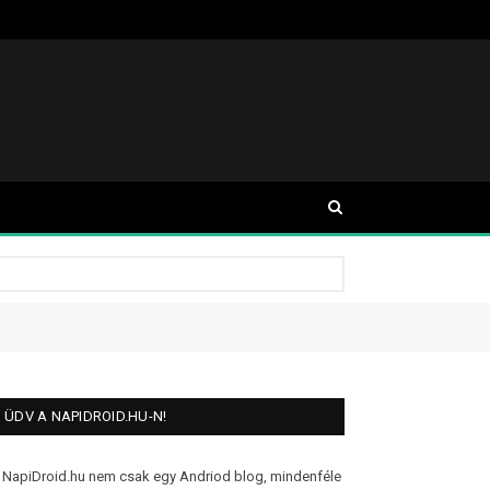
ÜDV A NAPIDROID.HU-N!
 NapiDroid.hu nem csak egy Andriod blog, mindenféle