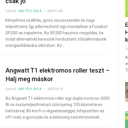
csak jó
Szerző:
KASTÉLY BÉLA
2023-11-05
Kényelmes szállítás, gyors összeszerelés és nagy
E
teljesítmény. Így jellemezhető egy mondatban a Fossibot
H
SP200-as napeleme. Az SP200 hasznos megoldás, ha
mobil alternatívát keresünk hordozható töltőállomásunk
energiaellátására útközben. Az…
S
A
e
Angwatt T1 elektromos roller teszt –
T
Halj meg máskor
Szerző:
KASTÉLY BÉLA
2023-10-19
Az Angwatt T1 elektromos roller egy dupla motoros, 6000
W-os összeteljesítményű szörnyeteg 105 kilométeres
hatótávval, 85 km/h-s végsebességgel, kifejezetten az
off-road, a gyorsulás és a sebesség szerelmeseinek…