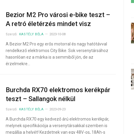
Bezior M2 Pro városi e-bike teszt –
A retró életérzés mindet visz
Szerző:
KASTÉLY BÉLA
2023-10-08
A Bezior M2 Pro egy erős motorral és nagy hatótávval
rendelkező elektromos City Bike. Sok versenytársához
hasonlóan ez a márka is a semmiből jön, de az
érzelmekre…
Burchda RX70 elektromos kerékpár
teszt – Sallangok nélkül
Szerző:
KASTÉLY BÉLA
2023-09-23
A Burchda RX70 egy kedvező árú elektromos kerékpár,
melynek specifikációja a versenytársakkal szemben is
megállja a helyét! Kezdetnek van egy 48V-os, 18Ah-s