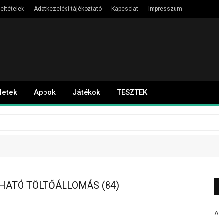
eltételek
Adatkezelési tájékoztató
Kapcsolat
Impresszum
letek
Appok
Játékok
TESZTEK
HATÓ TÖLTŐÁLLOMÁS (84)
A