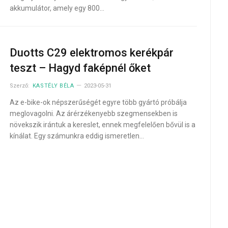
akkumulátor, amely egy 800…
Duotts C29 elektromos kerékpár
teszt – Hagyd faképnél őket
Szerző:
KASTÉLY BÉLA
2023-05-31
Az e-bike-ok népszerűségét egyre több gyártó próbálja
meglovagolni. Az árérzékenyebb szegmensekben is
növekszik irántuk a kereslet, ennek megfelelően bővül is a
kínálat. Egy számunkra eddig ismeretlen…
xt