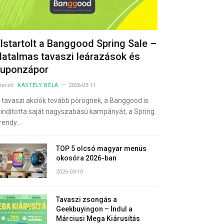
lstartolt a Banggood Spring Sale –
atalmas tavaszi leárazások és
kuponzápor
zerző:
KASTÉLY BÉLA
2026-03-11
 tavaszi akciók tovább pörögnek, a Banggood is
lindította saját nagyszabású kampányát, a Spring
rendy…
TOP 5 olcsó magyar menüs
okosóra 2026-ban
2026-03-10
Tavaszi zsongás a
Geekbuyingon – Indul a
Márciusi Mega Kiárusítás