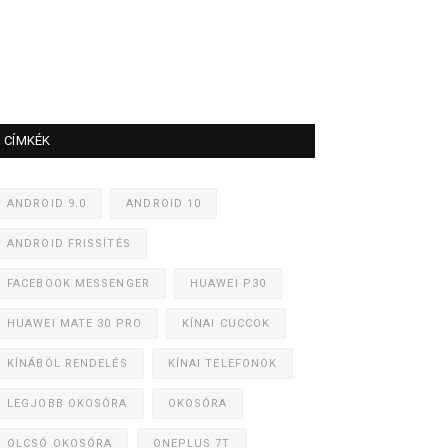
CÍMKÉK
ANDROID 9.0
ANDROID 10
ANDROID FRISSÍTÉS
FACEBOOK MESSENGER
HUAWEI P30
HUAWEI MATE 30 PRO
KÍNAI CUCCOK
KÍNÁBÓL RENDELÉS
KÍNAI TELEFONOK
LEGJOBB OKOSÓRA
OKOSÓRA
OLCSÓ OKOSÓRA
ONEPLUS 7T