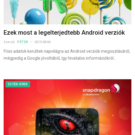
Ezek most a legelterjedtebb Android verziók
Szerző:
PÉTER
2015-08-06
Friss adatok kerültek napvilágra az Android verziók megoszlásáról,
mégpedig a Google jóvoltából, így hivatalos információkról…
EGYÉB HÍREK