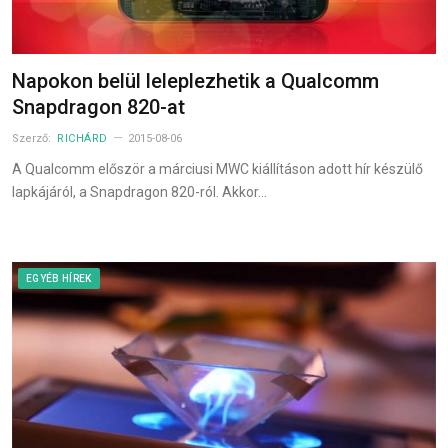
Napokon belül leleplezhetik a Qualcomm
Snapdragon 820-at
Szerző:
RICHÁRD
2015-08-06
A Qualcomm először a márciusi MWC kiállításon adott hír készülő
lapkájáról, a Snapdragon 820-ról. Akkor…
EGYÉB HÍREK