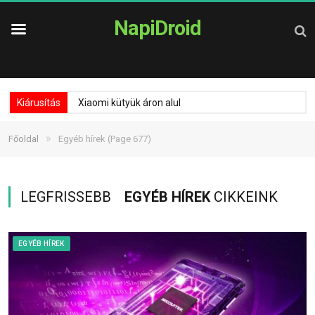
NapiDroid
Kiárusítás
Xiaomi kütyük áron alul
»
Főoldal
Egyéb hírek
(Page 677)
LEGFRISSEBB
EGYÉB HÍREK
CIKKEINK
EGYÉB HÍREK