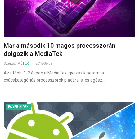
Már a második 10 magos processzorán
dolgozik a MediaTek
Szerző:
PÉTER
2015-08-09
Az utóbbi 1-2 évben a MediaTek igyekszik betörni a
csúcskategóriás processzorok piacára is, és egész…
EGYÉB HÍREK