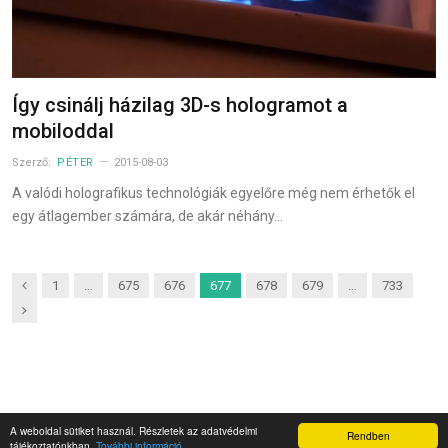
Így csinálj házilag 3D-s hologramot a
mobiloddal
Szerző:
PÉTER
2015-08-03
A valódi holografikus technológiák egyelőre még nem érhetők el
egy átlagember számára, de akár néhány…
Previous
1
…
675
676
677
678
679
…
733
Next
A weboldal sütiket használ. Részletek az adatvédelmi
Rendben
Napidroid.hu 2019
tájékoztatónkban.
További információ