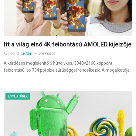
Itt a világ első 4K felbontású AMOLED kijelzője
Szerző:
RICHÁRD
2015-08-07
A kérdéses megjelenítő 6 hüvelykes, 3840×2160 képpont
felbontású, és 734 ppi pixelsűrűséggel rendelkezik. A megalkotója…
EGYÉB HÍREK