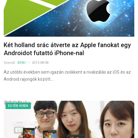
Két holland srác átverte az Apple fanokat egy
Androidot futattó iPhone-nal
Szerző:
BENI
2015-08-08
Az utóbbi években sem igazán csökkent a rivalizálás az iOS és az
Android rajongók között.…
EGYÉB HÍREK