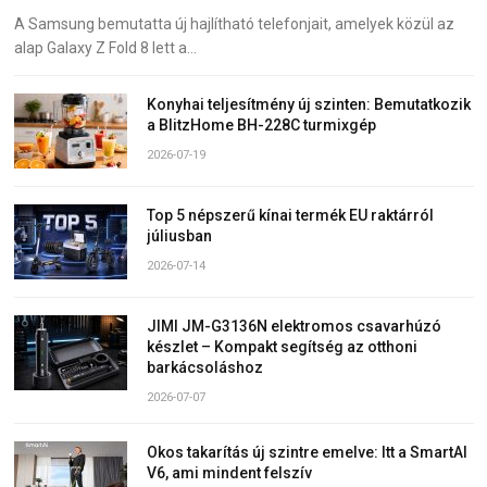
A Samsung bemutatta új hajlítható telefonjait, amelyek közül az
alap Galaxy Z Fold 8 lett a…
Konyhai teljesítmény új szinten: Bemutatkozik
a BlitzHome BH-228C turmixgép
2026-07-19
Top 5 népszerű kínai termék EU raktárról
júliusban
2026-07-14
JIMI JM-G3136N elektromos csavarhúzó
készlet – Kompakt segítség az otthoni
barkácsoláshoz
2026-07-07
Okos takarítás új szintre emelve: Itt a SmartAI
V6, ami mindent felszív