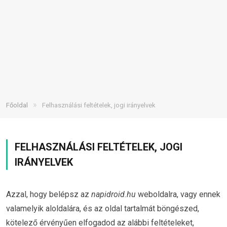
»
Főoldal
Felhasználási feltételek, jogi irányelvek
FELHASZNÁLÁSI FELTÉTELEK, JOGI
IRÁNYELVEK
Azzal, hogy belépsz az
napidroid.hu
weboldalra, vagy ennek
valamelyik aloldalára, és az oldal tartalmát böngészed,
kötelező érvényűen elfogadod az alábbi feltételeket,