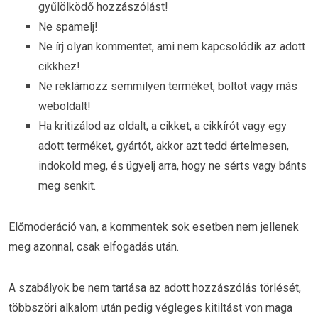
gyűlölködő hozzászólást!
Ne spamelj!
Ne írj olyan kommentet, ami nem kapcsolódik az adott
cikkhez!
Ne reklámozz semmilyen terméket, boltot vagy más
weboldalt!
Ha kritizálod az oldalt, a cikket, a cikkírót vagy egy
adott terméket, gyártót, akkor azt tedd értelmesen,
indokold meg, és ügyelj arra, hogy ne sérts vagy bánts
meg senkit.
Előmoderáció van, a kommentek sok esetben nem jellenek
meg azonnal, csak elfogadás után.
A szabályok be nem tartása az adott hozzászólás törlését,
többszöri alkalom után pedig végleges kitiltást von maga