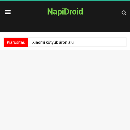
NapiDroid
Kiárusítás
Xiaomi kütyük áron alul