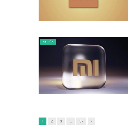
AKCIÓK
Next
1
2
3
…
57