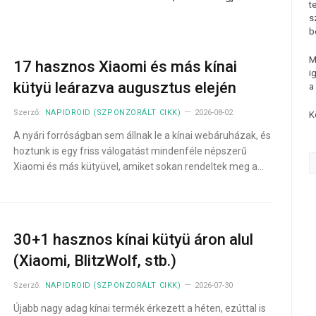
t
s
b
M
17 hasznos Xiaomi és más kínai
i
kütyü leárazva augusztus elején
a
Szerző:
NAPIDROID (SZPONZORÁLT CIKK)
2026-08-02
K
A nyári forróságban sem állnak le a kínai webáruházak, és
hoztunk is egy friss válogatást mindenféle népszerű
Xiaomi és más kütyüvel, amiket sokan rendeltek meg a…
30+1 hasznos kínai kütyü áron alul
(Xiaomi, BlitzWolf, stb.)
Szerző:
NAPIDROID (SZPONZORÁLT CIKK)
2026-07-30
Újabb nagy adag kínai termék érkezett a héten, ezúttal is