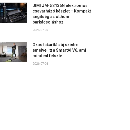
JIMI JM-G3136N elektromos
csavarhúzó készlet – Kompakt
segítség az otthoni
barkácsoláshoz
2026-07-07
Okos takarítás új szintre
emelve: Itt a SmartAI V6, ami
mindent felszív
2026-07-01