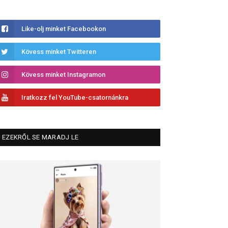
Like-olj minket Facebookon
Kövess minket Twitteren
Kövess minket Instagramon
Iratkozz fel YouTube-csatornánkra
EZEKRŐL SE MARADJ LE