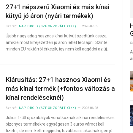
27+1 népszerű Xiaomi és más kínai
kütyü jó áron (nyári termékek)
H
Szerző:
NAPIDROID (SZPONZORÁLT CIKK)
2026-07-05
G
Újabb nagy adag hasznos kínai kütyüt szedtünk össze,
amikre most kifejezetten jó áron lehet lecsapni. Szinte
S
minden EU raktárról érkezik, így nem kell aggódni az új…
A
a
Kiárusítás: 27+1 hasznos Xiaomi és
más kínai termék (+fontos változás a
kínai rendeléseknél)
Szerző:
NAPIDROID (SZPONZORÁLT CIKK)
2026-06-28
Július 1-től új szabályok vonatkoznak a kínai rendelésekre,
bizonyos termékekre egységesen 3 eurós vámot kell
fizetni, de nem kell megijedni, továbbra is akadnak igen jó