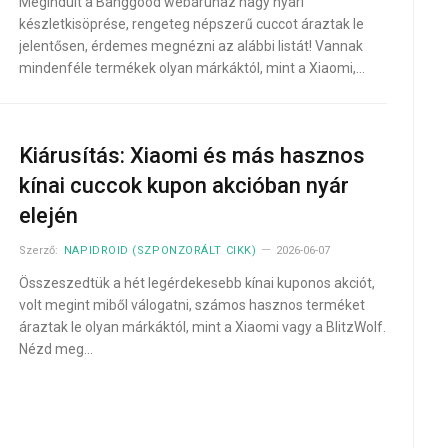
Megindult a Banggood webáruház nagy nyári
készletkisöprése, rengeteg népszerű cuccot áraztak le
jelentősen, érdemes megnézni az alábbi listát! Vannak
mindenféle termékek olyan márkáktól, mint a Xiaomi,…
Kiárusítás: Xiaomi és más hasznos
kínai cuccok kupon akcióban nyár
elején
Szerző:
NAPIDROID (SZPONZORÁLT CIKK)
2026-06-07
Összeszedtük a hét legérdekesebb kínai kuponos akciót,
volt megint miből válogatni, számos hasznos terméket
áraztak le olyan márkáktól, mint a Xiaomi vagy a BlitzWolf.
Nézd meg…