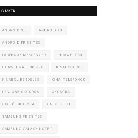
CÍMKÉK
ANDROID 9.0
ANDROID 10
ANDROID FRISSÍTÉS
FACEBOOK MESSENGER
HUAWEI P30
HUAWEI MATE 30 PRO
KÍNAI CUCCOK
KÍNÁBÓL RENDELÉS
KÍNAI TELEFONOK
LEGJOBB OKOSÓRA
OKOSÓRA
OLCSÓ OKOSÓRA
ONEPLUS 7T
SAMSUNG FRISSÍTÉS
SAMSUNG GALAXY NOTE 9