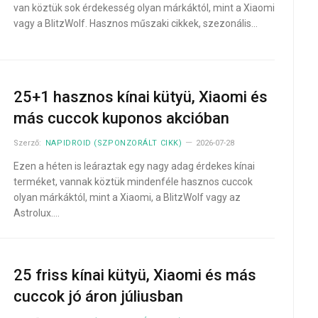
van köztük sok érdekesség olyan márkáktól, mint a Xiaomi
vagy a BlitzWolf. Hasznos műszaki cikkek, szezonális…
25+1 hasznos kínai kütyü, Xiaomi és
más cuccok kuponos akcióban
Szerző:
NAPIDROID (SZPONZORÁLT CIKK)
2026-07-28
Ezen a héten is leáraztak egy nagy adag érdekes kínai
terméket, vannak köztük mindenféle hasznos cuccok
olyan márkáktól, mint a Xiaomi, a BlitzWolf vagy az
Astrolux.…
25 friss kínai kütyü, Xiaomi és más
cuccok jó áron júliusban