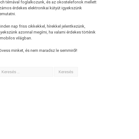
ech témával foglalkozunk, és az okostelefonok mellett
zámos érdekes elektronikai kütyüt igyekszünk
emutatni.
inden nap friss cikkekkel, hírekkel jelentkezünk,
gyekszünk azonnal megírni, ha valami érdekes történik
 mobilos világban.
övess minket, és nem maradsz le semmiről!