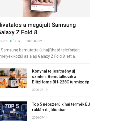
ivatalos a megújult Samsung
alaxy Z Fold 8
zerző:
PÉTER
2026-07-22
 Samsung bemutatta új hajlítható telefonjait,
melyek közül az alap Galaxy Z Fold 8 lett a…
Konyhai teljesítmény új
szinten: Bemutatkozik a
BlitzHome BH-228C turmixgép
2026-07-19
Top 5 népszerű kínai termék EU
raktárról júliusban
2026-07-14