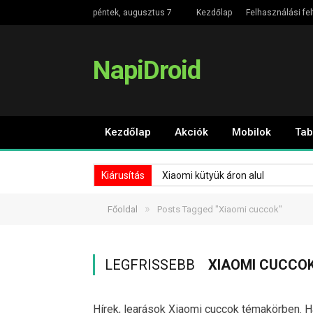
péntek, augusztus 7
Kezdőlap
Felhasználási fel
NapiDroid
Kezdőlap
Akciók
Mobilok
Tab
Kiárusítás
Xiaomi kütyük áron alul
»
Főoldal
Posts Tagged "Xiaomi cuccok"
LEGFRISSEBB
XIAOMI CUCCO
Hírek, learások Xiaomi cuccok témakörben. Ha