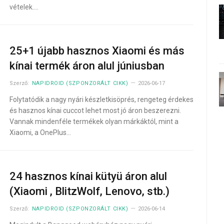
vételek.…
25+1 újabb hasznos Xiaomi és más
kínai termék áron alul júniusban
Szerző:
NAPIDROID (SZPONZORÁLT CIKK)
2026-06-17
Folytatódik a nagy nyári készletkisöprés, rengeteg érdekes
és hasznos kínai cuccot lehet most jó áron beszerezni.
Vannak mindenféle termékek olyan márkáktól, mint a
Xiaomi, a OnePlus…
24 hasznos kínai kütyü áron alul
(Xiaomi , BlitzWolf, Lenovo, stb.)
Szerző:
NAPIDROID (SZPONZORÁLT CIKK)
2026-06-14