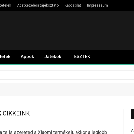
tételek
Adatkezelési tájékoztató
Kapcsolat
Impresszum
letek
Appok
Játékok
TESZTEK
K
CIKKEINK
A
 te is szereted a Xiaomi termékeit, akkor a legjobb