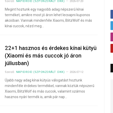
Szerző:
NAPIDROID (SZPONZORÁLT CIKK)
2026-07-20
Megint hoztunk egy nagyobb adag népszerű kínai
terméket, amikre most jó áron lehet lecsapni kuponos
akcióban. Vannak mindenféle Xiaomi, BlitzWolf és más
kínai cuccok, nézd meg…
22+1 hasznos és érdekes kínai kütyü
(Xiaomi és más cuccok jó áron
júliusban)
Szerző:
NAPIDROID (SZPONZORÁLT CIKK)
2026-07-12
Újabb nagy adag kínai kütyüs válogatást hoztunk
mindenféle érdekes termékkel, vannak köztük népszerű
Xiaomi, BlitzWolf és más cuccok, valamint számos
hasznos nyári termék is, amik pár nap…