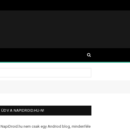
ÜDV A NAPIDROID.HU-N!
 NapiDroid.hu nem csak egy Andriod blog, mindenféle