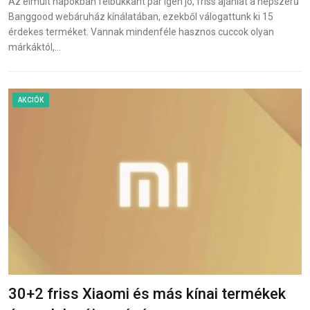
Az elmúlt napokban felbukkant pár igen jó, friss ajánlat a népszerű
Banggood webáruház kínálatában, ezekből válogattunk ki 15
érdekes terméket. Vannak mindenféle hasznos cuccok olyan
márkáktól,…
AKCIÓK
30+2 friss Xiaomi és más kínai termékek