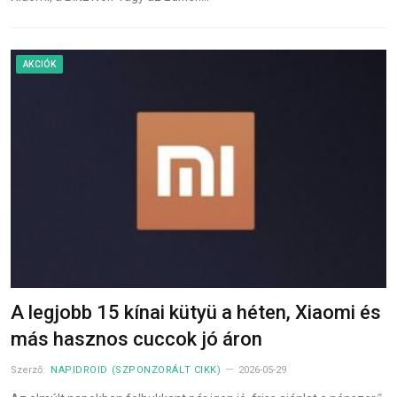
AKCIÓK
A legjobb 15 kínai kütyü a héten, Xiaomi és
más hasznos cuccok jó áron
Szerző:
NAPIDROID (SZPONZORÁLT CIKK)
2026-05-29