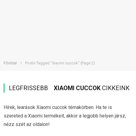
»
Főoldal
Posts Tagged "Xiaomi cuccok"
(Page 2)
LEGFRISSEBB
XIAOMI CUCCOK
CIKKEINK
Hírek, learások Xiaomi cuccok témakörben. Ha te is
szereted a Xiaomi termékeit, akkor a legjobb helyen jársz,
nézz szét az oldalon!