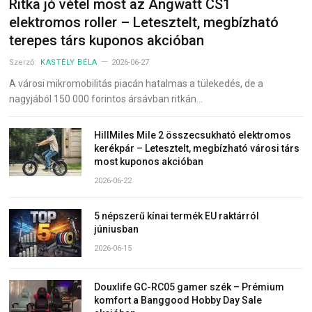
Ritka jó vétel most az Angwatt CS1
elektromos roller – Letesztelt, megbízható
terepes társ kuponos akcióban
Szerző:
KASTÉLY BÉLA
2026-06-27
A városi mikromobilitás piacán hatalmas a tülekedés, de a
nagyjából 150 000 forintos ársávban ritkán…
HillMiles Mile 2 összecsukható elektromos
kerékpár – Letesztelt, megbízható városi társ
most kuponos akcióban
2026-06-22
5 népszerű kínai termék EU raktárról
júniusban
2026-06-15
Douxlife GC-RC05 gamer szék – Prémium
komfort a Banggood Hobby Day Sale