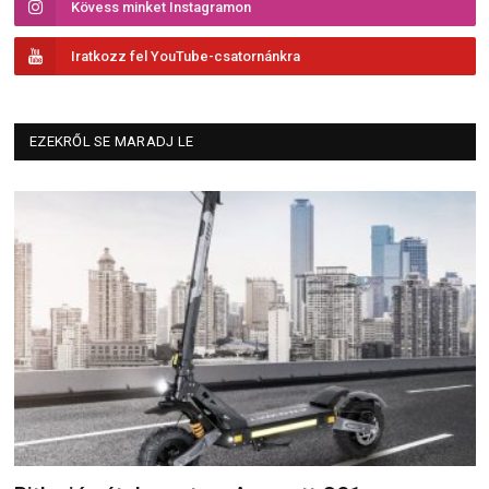
Kövess minket Instagramon
Iratkozz fel YouTube-csatornánkra
EZEKRŐL SE MARADJ LE