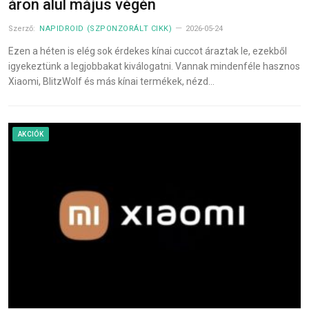
áron alul május végén
Szerző:
NAPIDROID (SZPONZORÁLT CIKK)
2026-05-24
Ezen a héten is elég sok érdekes kínai cuccot áraztak le, ezekből
igyekeztünk a legjobbakat kiválogatni. Vannak mindenféle hasznos
Xiaomi, BlitzWolf és más kínai termékek, nézd…
AKCIÓK