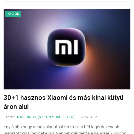
AKCIÓK
30+1 hasznos Xiaomi és más kínai kütyü
áron alul
Szerző:
NAPIDROID (SZPONZORÁLT CIKK)
2026-04-12
Egy újabb nagy adag válogatást hoztunk a hét legérdekesebb
leárazott kínai termékeiből. Vannak mindenféle népszerű cuccok