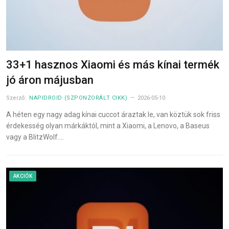
33+1 hasznos Xiaomi és más kínai termék
jó áron májusban
Szerző:
NAPIDROID (SZPONZORÁLT CIKK)
2026-05-10
A héten egy nagy adag kínai cuccot áraztak le, van köztük sok friss
érdekesség olyan márkáktól, mint a Xiaomi, a Lenovo, a Baseus
vagy a BlitzWolf.…
AKCIÓK