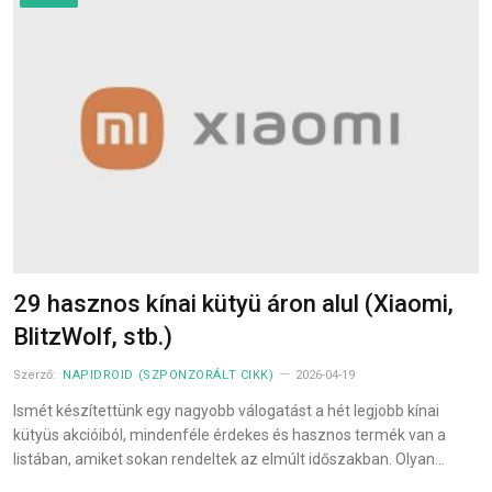
29 hasznos kínai kütyü áron alul (Xiaomi,
BlitzWolf, stb.)
Szerző:
NAPIDROID (SZPONZORÁLT CIKK)
2026-04-19
Ismét készítettünk egy nagyobb válogatást a hét legjobb kínai
kütyüs akcióiból, mindenféle érdekes és hasznos termék van a
listában, amiket sokan rendeltek az elmúlt időszakban. Olyan…