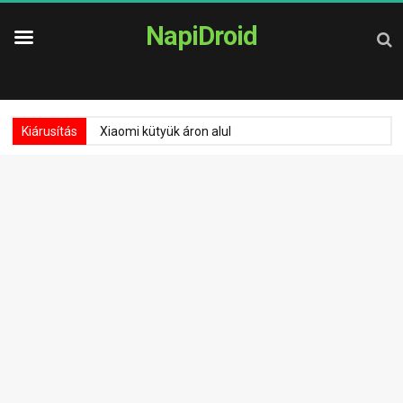
NapiDroid
Kiárusítás
Xiaomi kütyük áron alul