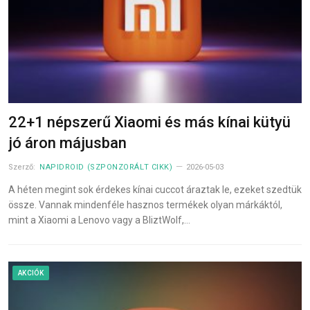
22+1 népszerű Xiaomi és más kínai kütyü
jó áron májusban
Szerző:
NAPIDROID (SZPONZORÁLT CIKK)
2026-05-03
A héten megint sok érdekes kínai cuccot áraztak le, ezeket szedtük
össze. Vannak mindenféle hasznos termékek olyan márkáktól,
mint a Xiaomi a Lenovo vagy a BliztWolf,…
AKCIÓK