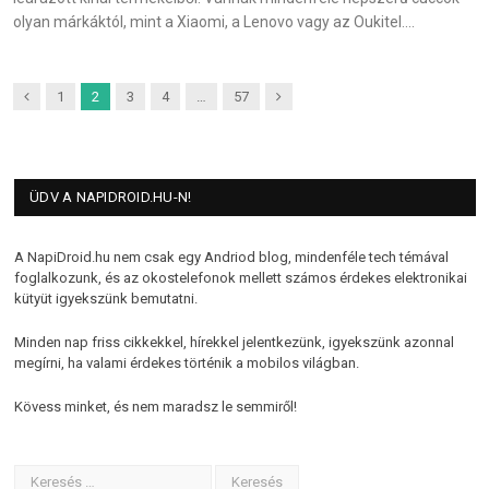
olyan márkáktól, mint a Xiaomi, a Lenovo vagy az Oukitel.…
Previous
Next
1
2
3
4
…
57
ÜDV A NAPIDROID.HU-N!
A NapiDroid.hu nem csak egy Andriod blog, mindenféle tech témával
foglalkozunk, és az okostelefonok mellett számos érdekes elektronikai
kütyüt igyekszünk bemutatni.
Minden nap friss cikkekkel, hírekkel jelentkezünk, igyekszünk azonnal
megírni, ha valami érdekes történik a mobilos világban.
Kövess minket, és nem maradsz le semmiről!