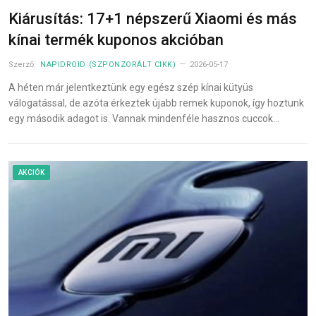
Kiárusítás: 17+1 népszerű Xiaomi és más
kínai termék kuponos akcióban
Szerző:
NAPIDROID (SZPONZORÁLT CIKK)
2026-05-17
A héten már jelentkeztünk egy egész szép kínai kütyüs
válogatással, de azóta érkeztek újabb remek kuponok, így hoztunk
egy második adagot is. Vannak mindenféle hasznos cuccok…
AKCIÓK