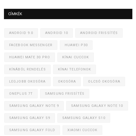
CÍMKÉK
ANDROID 9.0
ANDROID 10
ANDROID FRISSÍTÉS
FACEBOOK MESSENGER
HUAWEI P30
HUAWEI MATE 30 PRO
KÍNAI CUCCOK
KÍNÁBÓL RENDELÉS
KÍNAI TELEFONOK
LEGJOBB OKOSÓRA
OKOSÓRA
OLCSÓ OKOSÓRA
ONEPLUS 7T
SAMSUNG FRISSÍTÉS
SAMSUNG GALAXY NOTE 9
SAMSUNG GALAXY NOTE 10
SAMSUNG GALAXY S9
SAMSUNG GALAXY S10
SAMSUNG GALAXY FOLD
XIAOMI CUCCOK