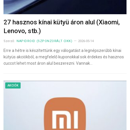
27 hasznos kínai kütyü áron alul (Xiaomi,
Lenovo, stb.)
Szerző:
NAPIDROID (SZPONZORÁLT CIKK)
2026-05-14
Erre a hétre is készítettünk egy válogatást a legnépszerűbb kínai
kütyüs akciókból, a megfelelő kuponokkal sok érdekes és hasznos
cuccot lehet most áron alul beszerezni. Vannak…
AKCIÓK