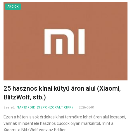
AKCIÓK
25 hasznos kínai kütyü áron alul (Xiaomi,
BlitzWolf, stb.)
Szerző:
NAPIDROID (SZPONZORÁLT CIKK)
2026-06-01
Ezen a héten is sok érdekes kínai termékre lehet áron alul lecsapni,
vannak mindenféle hasznos cuccok olyan márkáktól, mint a
Xiaomi, a BlitzWolf vagy az Edifier.…