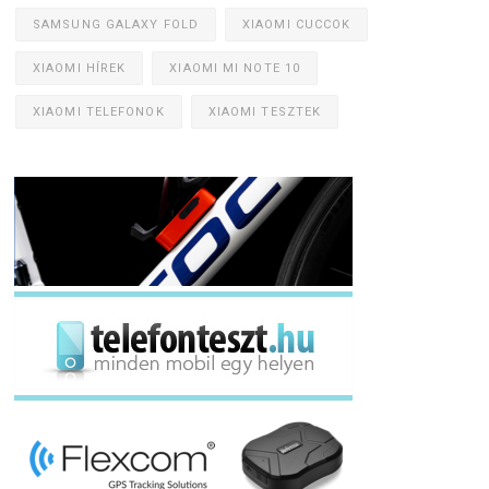
SAMSUNG GALAXY FOLD
XIAOMI CUCCOK
XIAOMI HÍREK
XIAOMI MI NOTE 10
XIAOMI TELEFONOK
XIAOMI TESZTEK