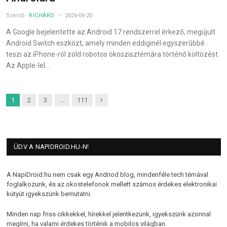
Szerző:
RICHÁRD
2026-06-20
A Google bejelentette az Android 17 rendszerrel érkező, megújult
Android Switch eszközt, amely minden eddiginél egyszerűbbé
teszi az iPhone-ról zöld robotos ökoszisztémára történő költözést.
Az Apple-lel…
Next
1
2
3
…
111
ÜDV A NAPIDROID.HU-N!
A NapiDroid.hu nem csak egy Andriod blog, mindenféle tech témával
foglalkozunk, és az okostelefonok mellett számos érdekes elektronikai
kütyüt igyekszünk bemutatni.
Minden nap friss cikkekkel, hírekkel jelentkezünk, igyekszünk azonnal
megírni, ha valami érdekes történik a mobilos világban.