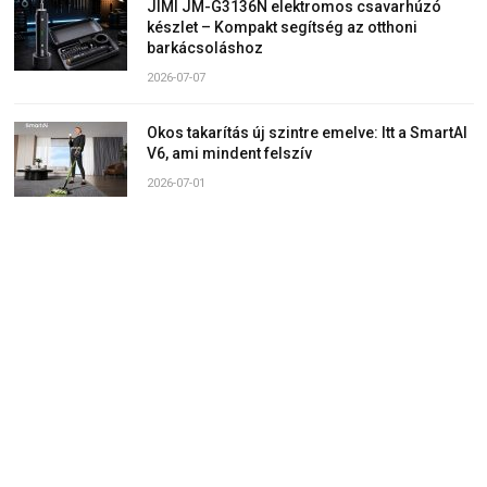
JIMI JM-G3136N elektromos csavarhúzó
készlet – Kompakt segítség az otthoni
barkácsoláshoz
2026-07-07
Okos takarítás új szintre emelve: Itt a SmartAI
V6, ami mindent felszív
2026-07-01