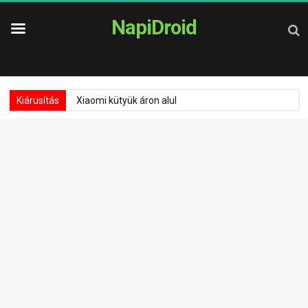
NapiDroid
Kiárusítás
Xiaomi kütyük áron alul