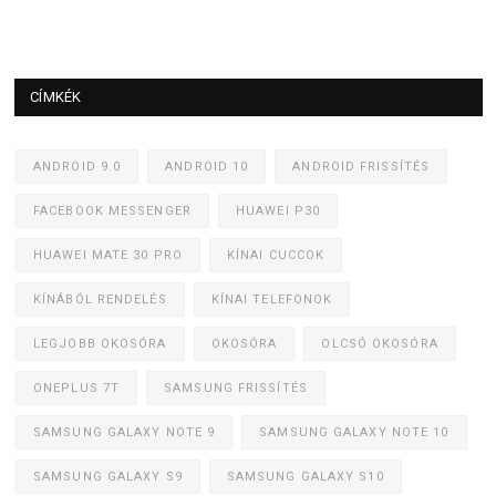
CÍMKÉK
ANDROID 9.0
ANDROID 10
ANDROID FRISSÍTÉS
FACEBOOK MESSENGER
HUAWEI P30
HUAWEI MATE 30 PRO
KÍNAI CUCCOK
KÍNÁBÓL RENDELÉS
KÍNAI TELEFONOK
LEGJOBB OKOSÓRA
OKOSÓRA
OLCSÓ OKOSÓRA
ONEPLUS 7T
SAMSUNG FRISSÍTÉS
SAMSUNG GALAXY NOTE 9
SAMSUNG GALAXY NOTE 10
SAMSUNG GALAXY S9
SAMSUNG GALAXY S10