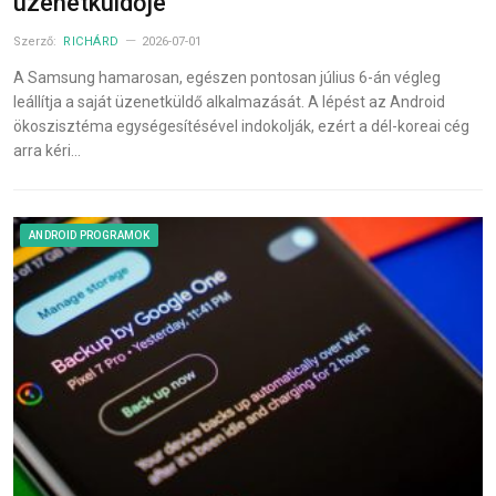
üzenetküldője
Szerző:
RICHÁRD
2026-07-01
A Samsung hamarosan, egészen pontosan július 6-án végleg
leállítja a saját üzenetküldő alkalmazását. A lépést az Android
ökoszisztéma egységesítésével indokolják, ezért a dél-koreai cég
arra kéri…
ANDROID PROGRAMOK