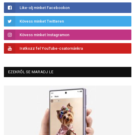
Like-olj minket Facebookon
Kövess minket Twitteren
Kövess minket Instagramon
Iratkozz fel YouTube-csatornánkra
EZEKRŐL SE MARADJ LE