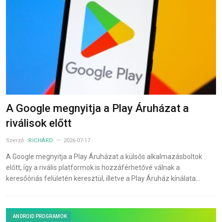
A Google megnyitja a Play Áruházat a
riválisok előtt
Szerző:
RICHÁRD
2026-07-17
A Google megnyitja a Play Áruházat a külsős alkalmazásboltok
előtt, így a rivális platformok is hozzáférhetővé válnak a
keresőóriás felületén keresztül, illetve a Play Áruház kínálata…
ANDROID PROGRAMOK