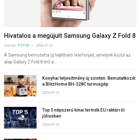
Hivatalos a megújult Samsung Galaxy Z Fold 8
Szerző:
PÉTER
2026-07-22
A Samsung bemutatta új hajlítható telefonjait, amelyek közül az
alap Galaxy Z Fold 8 lett a…
Konyhai teljesítmény új szinten: Bemutatkozik
a BlitzHome BH-228C turmixgép
2026-07-19
Top 5 népszerű kínai termék EU raktárról
júliusban
2026-07-14