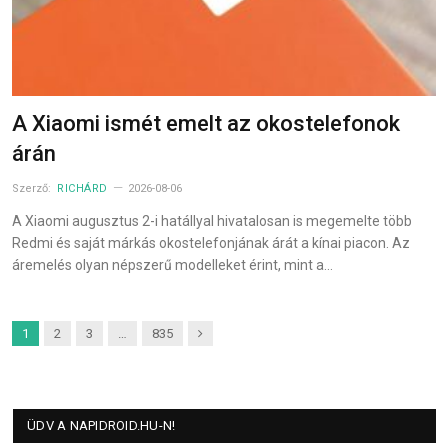
A Xiaomi ismét emelt az okostelefonok
árán
Szerző:
RICHÁRD
2026-08-06
A Xiaomi augusztus 2-i hatállyal hivatalosan is megemelte több
Redmi és saját márkás okostelefonjának árát a kínai piacon. Az
áremelés olyan népszerű modelleket érint, mint a…
Next
1
2
3
…
835
ÜDV A NAPIDROID.HU-N!