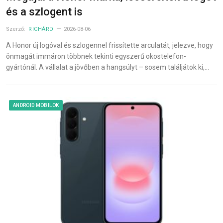
és a szlogent is
Szerző:
RICHÁRD
2026-08-06
A Honor új logóval és szlogennel frissítette arculatát, jelezve, hogy
önmagát immáron többnek tekinti egyszerű okostelefon-
gyártónál. A vállalat a jövőben a hangsúlyt – sosem találjátok ki,…
ANDROID MOBILOK