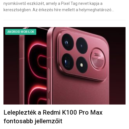
nyomkövető eszközét, amely a Pixel Tag nevet kapja a
keresztségben. Az érkezés híre mellett a helymeghatározó…
ANDROID MOBILOK
Leleplezték a Redmi K100 Pro Max
fontosabb jellemzőit