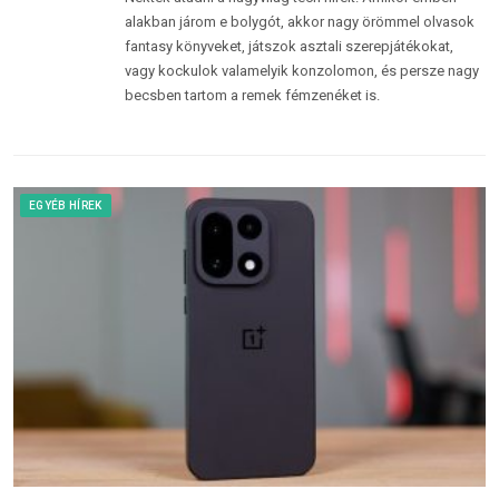
alakban járom e bolygót, akkor nagy örömmel olvasok
fantasy könyveket, játszok asztali szerepjátékokat,
vagy kockulok valamelyik konzolomon, és persze nagy
becsben tartom a remek fémzenéket is.
EGYÉB HÍREK