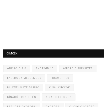
CÍMKÉK
ANDROID 9.0
ANDROID 10
ANDROID FRISSÍTÉS
FACEBOOK MESSENGER
HUAWEI P30
HUAWEI MATE 30 PRO
KÍNAI CUCCOK
KÍNÁBÓL RENDELÉS
KÍNAI TELEFONOK
LEGJOBB OKOSÓRA
OKOSÓRA
OLCSÓ OKOSÓRA