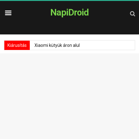
NapiDroid
Kiárusítás
Xiaomi kütyük áron alul