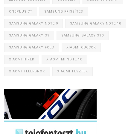
ONEPLUS 7T
SAMSUNG FRISSÍTÉS
SAMSUNG GALAXY NOTE 9
SAMSUNG GALAXY NOTE 10
SAMSUNG GALAXY S9
SAMSUNG GALAXY S10
SAMSUNG GALAXY FOLD
XIAOMI CUCCOK
XIAOMI HÍREK
XIAOMI MI NOTE 10
XIAOMI TELEFONOK
XIAOMI TESZTEK