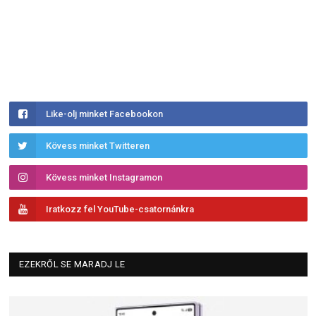
Like-olj minket Facebookon
Kövess minket Twitteren
Kövess minket Instagramon
Iratkozz fel YouTube-csatornánkra
EZEKRŐL SE MARADJ LE