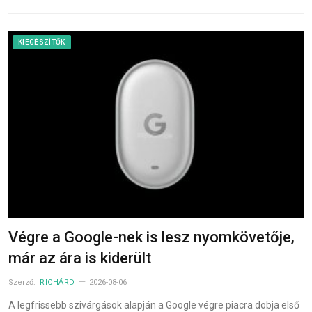
KIEGÉSZÍTŐK
Végre a Google-nek is lesz nyomkövetője,
már az ára is kiderült
Szerző:
RICHÁRD
2026-08-06
A legfrissebb szivárgások alapján a Google végre piacra dobja első