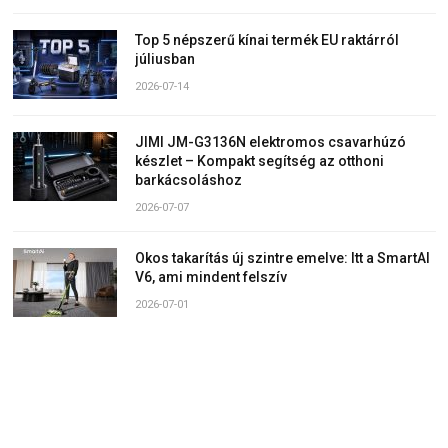
Top 5 népszerű kínai termék EU raktárról
júliusban
2026-07-14
JIMI JM-G3136N elektromos csavarhúzó
készlet – Kompakt segítség az otthoni
barkácsoláshoz
2026-07-07
Okos takarítás új szintre emelve: Itt a SmartAI
V6, ami mindent felszív
2026-07-01