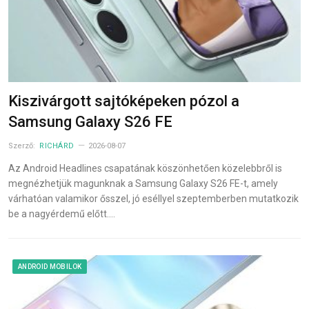
Kiszivárgott sajtóképeken pózol a
Samsung Galaxy S26 FE
Szerző:
RICHÁRD
2026-08-07
Az Android Headlines csapatának köszönhetően közelebbről is
megnézhetjük magunknak a Samsung Galaxy S26 FE-t, amely
várhatóan valamikor ősszel, jó eséllyel szeptemberben mutatkozik
be a nagyérdemű előtt.…
ANDROID MOBILOK