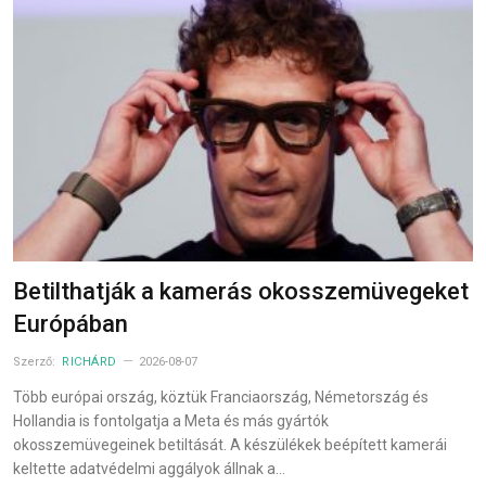
Betilthatják a kamerás okosszemüvegeket
Európában
Szerző:
RICHÁRD
2026-08-07
Több európai ország, köztük Franciaország, Németország és
Hollandia is fontolgatja a Meta és más gyártók
okosszemüvegeinek betiltását. A készülékek beépített kamerái
keltette adatvédelmi aggályok állnak a…