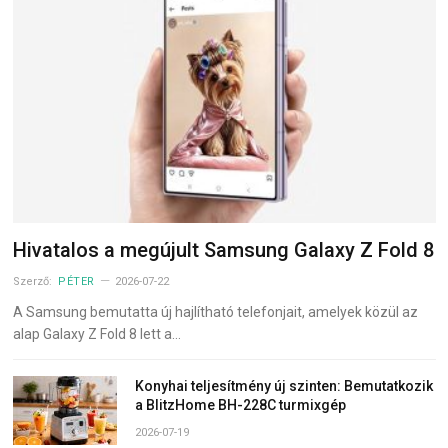
Hivatalos a megújult Samsung Galaxy Z Fold 8
Szerző:
PÉTER
2026-07-22
A Samsung bemutatta új hajlítható telefonjait, amelyek közül az
alap Galaxy Z Fold 8 lett a…
Konyhai teljesítmény új szinten: Bemutatkozik
a BlitzHome BH-228C turmixgép
2026-07-19