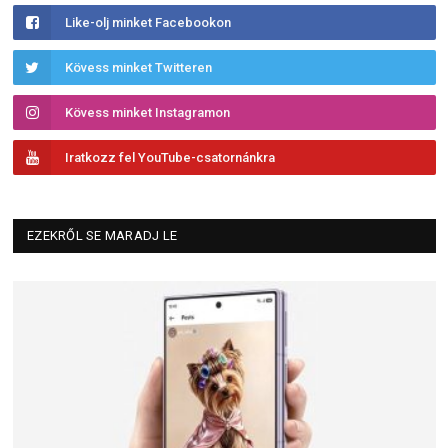
Like-olj minket Facebookon
Kövess minket Twitteren
Kövess minket Instagramon
Iratkozz fel YouTube-csatornánkra
EZEKRŐL SE MARADJ LE