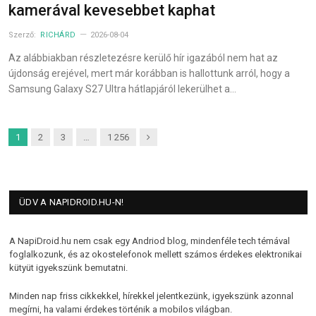
kamerával kevesebbet kaphat
Szerző:
RICHÁRD
2026-08-04
Az alábbiakban részletezésre kerülő hír igazából nem hat az
újdonság erejével, mert már korábban is hallottunk arról, hogy a
Samsung Galaxy S27 Ultra hátlapjáról lekerülhet a…
Next
1
2
3
…
1 256
ÜDV A NAPIDROID.HU-N!
A NapiDroid.hu nem csak egy Andriod blog, mindenféle tech témával
foglalkozunk, és az okostelefonok mellett számos érdekes elektronikai
kütyüt igyekszünk bemutatni.
Minden nap friss cikkekkel, hírekkel jelentkezünk, igyekszünk azonnal
megírni, ha valami érdekes történik a mobilos világban.