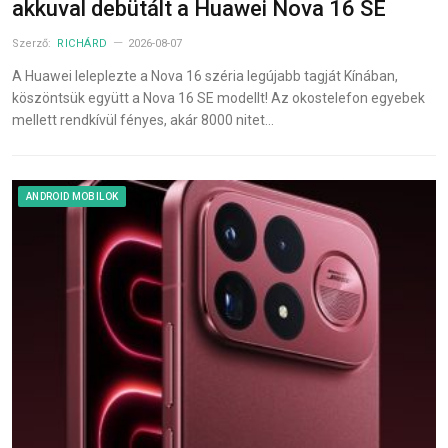
akkuval debütált a Huawei Nova 16 SE
Szerző:
RICHÁRD
2026-08-07
A Huawei leleplezte a Nova 16 széria legújabb tagját Kínában,
köszöntsük együtt a Nova 16 SE modellt! Az okostelefon egyebek
mellett rendkívül fényes, akár 8000 nitet…
ANDROID MOBILOK