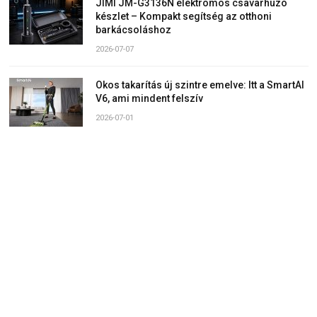
JIMI JM-G3136N elektromos csavarhúzó
készlet – Kompakt segítség az otthoni
barkácsoláshoz
2026-07-07
Okos takarítás új szintre emelve: Itt a SmartAI
V6, ami mindent felszív
2026-07-01