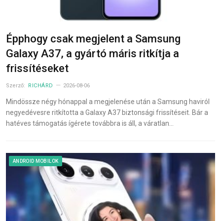
Épphogy csak megjelent a Samsung
Galaxy A37, a gyártó máris ritkítja a
frissítéseket
Szerző:
RICHÁRD
2026-08-06
Mindössze négy hónappal a megjelenése után a Samsung haviról
negyedévesre ritkította a Galaxy A37 biztonsági frissítéseit. Bár a
hatéves támogatás ígérete továbbra is áll, a váratlan…
ANDROID MOBILOK