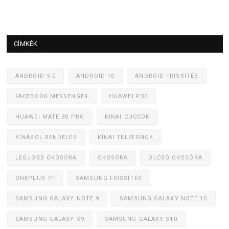
CÍMKÉK
ANDROID 9.0
ANDROID 10
ANDROID FRISSÍTÉS
FACEBOOK MESSENGER
HUAWEI P30
HUAWEI MATE 30 PRO
KÍNAI CUCCOK
KÍNÁBÓL RENDELÉS
KÍNAI TELEFONOK
LEGJOBB OKOSÓRA
OKOSÓRA
OLCSÓ OKOSÓRA
ONEPLUS 7T
SAMSUNG FRISSÍTÉS
SAMSUNG GALAXY NOTE 9
SAMSUNG GALAXY NOTE 10
SAMSUNG GALAXY S9
SAMSUNG GALAXY S10