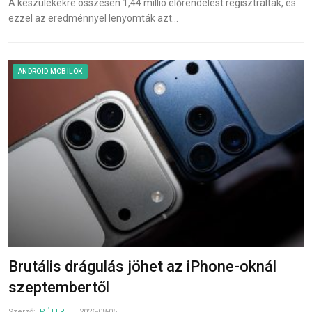
A készülékekre összesen 1,44 millió előrendelést regisztráltak, és
ezzel az eredménnyel lenyomták azt…
ANDROID MOBILOK
Brutális drágulás jöhet az iPhone-oknál
szeptembertől
Szerző:
PÉTER
2026-08-05