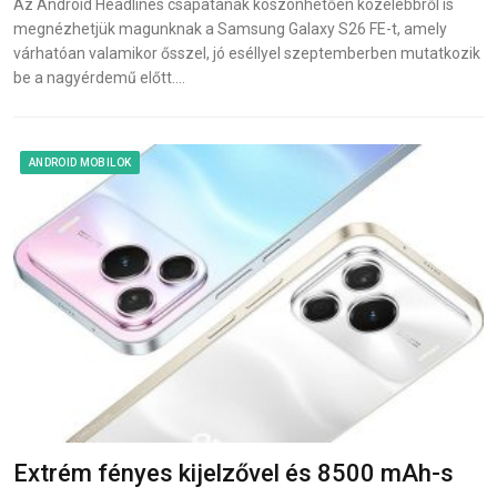
Az Android Headlines csapatának köszönhetően közelebbről is
megnézhetjük magunknak a Samsung Galaxy S26 FE-t, amely
várhatóan valamikor ősszel, jó eséllyel szeptemberben mutatkozik
be a nagyérdemű előtt.…
ANDROID MOBILOK
Extrém fényes kijelzővel és 8500 mAh-s