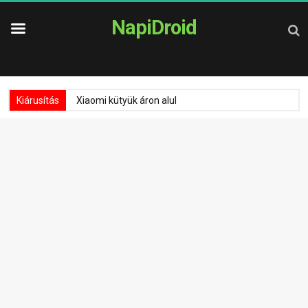
NapiDroid
Kiárusítás
Xiaomi kütyük áron alul