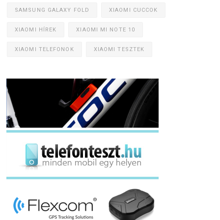
SAMSUNG GALAXY FOLD
XIAOMI CUCCOK
XIAOMI HÍREK
XIAOMI MI NOTE 10
XIAOMI TELEFONOK
XIAOMI TESZTEK