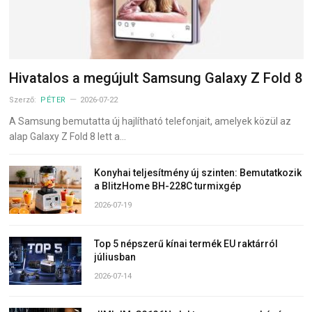
Hivatalos a megújult Samsung Galaxy Z Fold 8
Szerző:
PÉTER
2026-07-22
A Samsung bemutatta új hajlítható telefonjait, amelyek közül az
alap Galaxy Z Fold 8 lett a…
Konyhai teljesítmény új szinten: Bemutatkozik
a BlitzHome BH-228C turmixgép
2026-07-19
Top 5 népszerű kínai termék EU raktárról
júliusban
2026-07-14