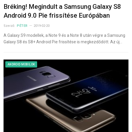
Bréking! Megindult a Samsung Galaxy S8
Android 9.0 Pie frissítése Európában
Szerző:
PÉTER
2019-02-20
A Galaxy S9 modellek, a Note 9 és a Note 8 után végre a Samsung
Galaxy S8 és S8+ Android Pie frissítése is megkezdődött. Az új…
ANDROID MOBILOK