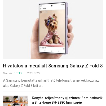
Hivatalos a megújult Samsung Galaxy Z Fold 8
Szerző:
PÉTER
2026-07-22
A Samsung bemutatta új hajlítható telefonjait, amelyek közül az
alap Galaxy Z Fold 8 lett a…
Konyhai teljesítmény új szinten: Bemutatkozik
a BlitzHome BH-228C turmixgép