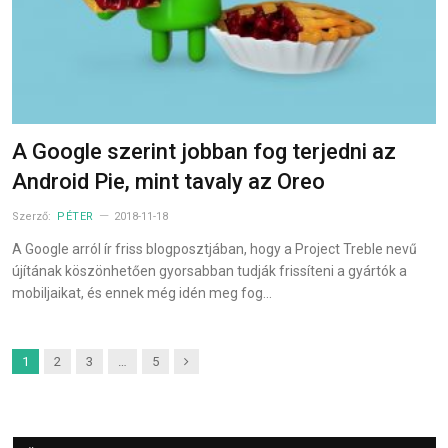
A Google szerint jobban fog terjedni az
Android Pie, mint tavaly az Oreo
Szerző:
PÉTER
2018-11-18
A Google arról ír friss blogposztjában, hogy a Project Treble nevű
újítának köszönhetően gyorsabban tudják frissíteni a gyártók a
mobiljaikat, és ennek még idén meg fog…
Next
1
2
3
…
5