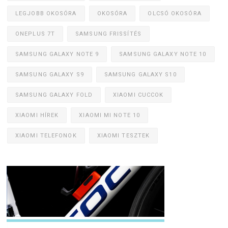
LEGJOBB OKOSÓRA
OKOSÓRA
OLCSÓ OKOSÓRA
ONEPLUS 7T
SAMSUNG FRISSÍTÉS
SAMSUNG GALAXY NOTE 9
SAMSUNG GALAXY NOTE 10
SAMSUNG GALAXY S9
SAMSUNG GALAXY S10
SAMSUNG GALAXY FOLD
XIAOMI CUCCOK
XIAOMI HÍREK
XIAOMI MI NOTE 10
XIAOMI TELEFONOK
XIAOMI TESZTEK