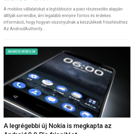
A mobilos vállalatokat a legtöbbször a piaci részesedés alapján
állítják sorrendbe, ám legalább ennyire fontos és érdekes
információ, hogy hogyan viszonyulnak a készülékeik frissítéséhez.
Az AndroidAuthority…
ANDROID MOBILOK
A legrégebbi új Nokia is megkapta az