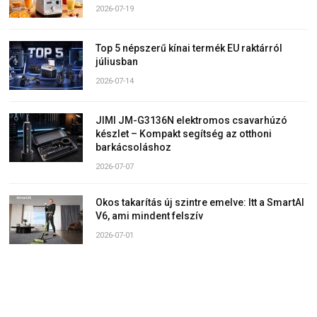
2026-07-19
Top 5 népszerű kínai termék EU raktárról
júliusban
2026-07-14
JIMI JM-G3136N elektromos csavarhúzó
készlet – Kompakt segítség az otthoni
barkácsoláshoz
2026-07-07
Okos takarítás új szintre emelve: Itt a SmartAI
V6, ami mindent felszív
2026-07-01