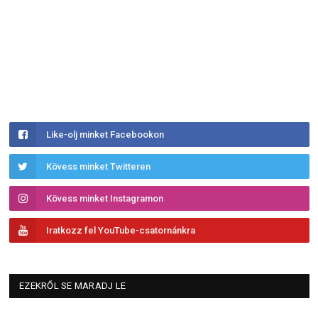
Like-olj minket Facebookon
Kövess minket Twitteren
Kövess minket Instagramon
Iratkozz fel YouTube-csatornánkra
EZEKRŐL SE MARADJ LE