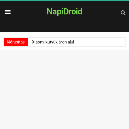
NapiDroid
Kiárusítás
Xiaomi kütyük áron alul