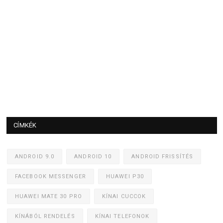
CÍMKÉK
ANDROID 9.0
ANDROID 10
ANDROID FRISSÍTÉS
FACEBOOK MESSENGER
HUAWEI P30
HUAWEI MATE 30 PRO
KÍNAI CUCCOK
KÍNÁBÓL RENDELÉS
KÍNAI TELEFONOK