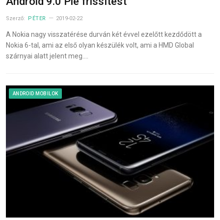
Android 9.0 Pie frissítést
Szerző:
PÉTER
2019-02-22
A Nokia nagy visszatérése durván két évvel ezelőtt kezdődött a
Nokia 6-tal, ami az első olyan készülék volt, ami a HMD Global
szárnyai alatt jelent meg.…
ANDROID MOBILOK