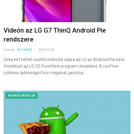
Videón az LG G7 ThinQ Android Pie
rendszere
Szerző:
RICHÁRD
2018-12-05
Cirka két héttel ezelőtt indította útjára az LG az Android Pie béta
frissítését az LG OS PureView program részeként. A szoftver
számos újdonságot hoz magával, gesztus…
ANDROID MOBILOK