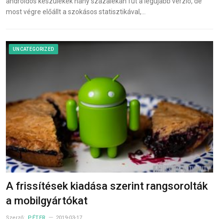
androidos készülékek hány százalékán fut a legújabb verzió, de
most végre előállt a szokásos statisztikával,…
UNCATEGORIZED
A frissítések kiadása szerint rangsorolták
a mobilgyártókat
Szerző:
PÉTER
2019-03-17