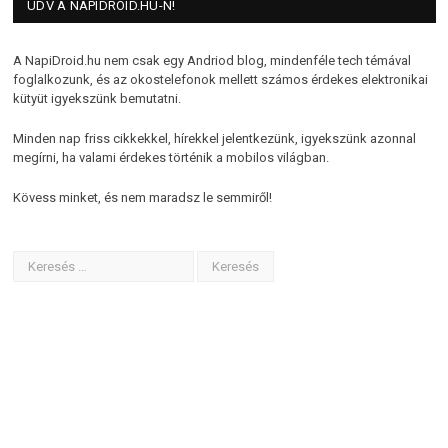
ÜDV A NAPIDROID.HU-N!
A NapiDroid.hu nem csak egy Andriod blog, mindenféle tech témával
foglalkozunk, és az okostelefonok mellett számos érdekes elektronikai
kütyüt igyekszünk bemutatni.
Minden nap friss cikkekkel, hírekkel jelentkezünk, igyekszünk azonnal
megírni, ha valami érdekes történik a mobilos világban.
Kövess minket, és nem maradsz le semmiről!