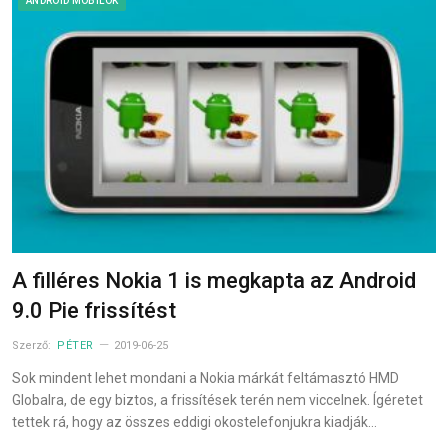
ANDROID MOBILOK
A filléres Nokia 1 is megkapta az Android
9.0 Pie frissítést
Szerző:
PÉTER
2019-06-25
Sok mindent lehet mondani a Nokia márkát feltámasztó HMD
Globalra, de egy biztos, a frissítések terén nem viccelnek. Ígéretet
tettek rá, hogy az összes eddigi okostelefonjukra kiadják…