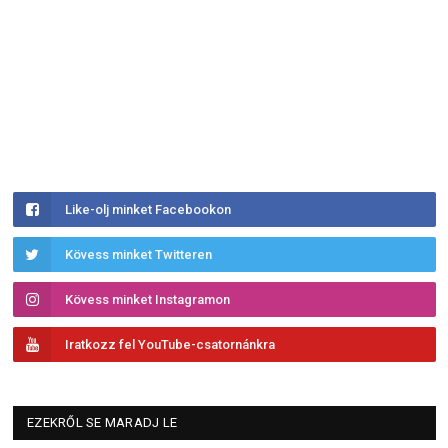
Like-olj minket Facebookon
Kövess minket Twitteren
Kövess minket Instagramon
Iratkozz fel YouTube-csatornánkra
EZEKRŐL SE MARADJ LE