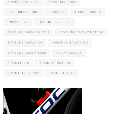
KÍNÁBÓL RENDELÉS
KÍNAI TELEFONOK
LEGJOBB OKOSÓRA
OKOSÓRA
OLCSÓ OKOSÓRA
ONEPLUS 7T
SAMSUNG FRISSÍTÉS
SAMSUNG GALAXY NOTE 9
SAMSUNG GALAXY NOTE 10
SAMSUNG GALAXY S9
SAMSUNG GALAXY S10
SAMSUNG GALAXY FOLD
XIAOMI CUCCOK
XIAOMI HÍREK
XIAOMI MI NOTE 10
XIAOMI TELEFONOK
XIAOMI TESZTEK