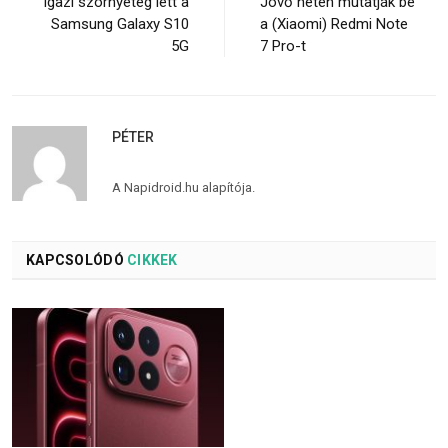
Igazi szörnyeteg lett a
Jövő héten mutatják be
Samsung Galaxy S10
a (Xiaomi) Redmi Note
5G
7 Pro-t
PÉTER
A Napidroid.hu alapítója.
KAPCSOLÓDÓ
CIKKEK