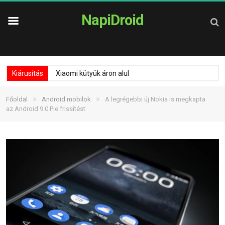
NapiDroid
Kiárusítás
Xiaomi kütyük áron alul
»
»
Főoldal
Android mobilok
A legrégebbi új Nokia is megkapta
az Android 9.0 Pie frissítést