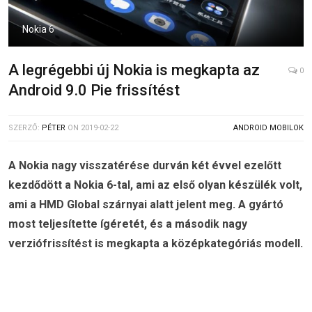
Nokia 6
A legrégebbi új Nokia is megkapta az
0
Android 9.0 Pie frissítést
SZERZŐ:
PÉTER
ON
2019-02-22
ANDROID MOBILOK
A Nokia nagy visszatérése durván két évvel ezelőtt
kezdődött a Nokia 6-tal, ami az első olyan készülék volt,
ami a HMD Global szárnyai alatt jelent meg. A gyártó
most teljesítette ígéretét, és a második nagy
verziófrissítést is megkapta a középkategóriás modell.