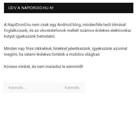
ÜDV A NAPIDROID.HU-N!
A NapiDroid.hu nem csak egy Andriod blog, mindenféle tech témával
foglalkozunk, és az okostelefonok mellett számos érdekes elektronikai
kütyüt igyekszünk bemutatni.
Minden nap friss cikkekkel, hírekkel jelentkezünk, igyekszünk azonnal
megírni, ha valami érdekes történik a mobilos világban.
Kövess minket, és nem maradsz le semmiről!