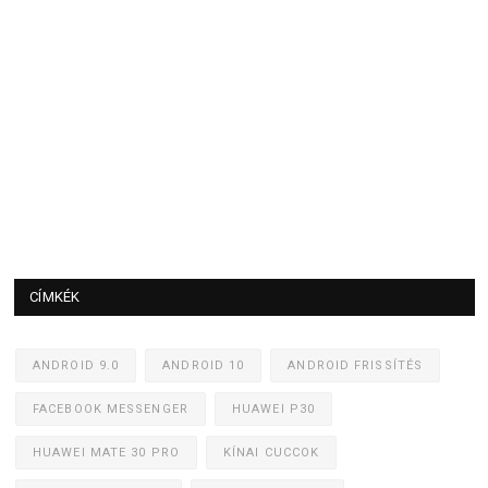
CÍMKÉK
ANDROID 9.0
ANDROID 10
ANDROID FRISSÍTÉS
FACEBOOK MESSENGER
HUAWEI P30
HUAWEI MATE 30 PRO
KÍNAI CUCCOK