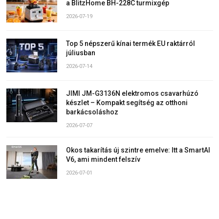
a BlitzHome BH-228C turmixgép
2026-07-19
Top 5 népszerű kínai termék EU raktárról
júliusban
2026-07-14
JIMI JM-G3136N elektromos csavarhúzó
készlet – Kompakt segítség az otthoni
barkácsoláshoz
2026-07-07
Okos takarítás új szintre emelve: Itt a SmartAI
V6, ami mindent felszív
2026-07-01