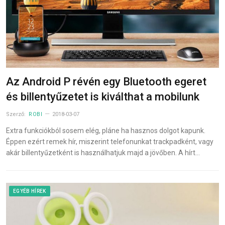
Az Android P révén egy Bluetooth egeret
és billentyűzetet is kiválthat a mobilunk
Szerző:
ROBI
2018-03-07
Extra funkciókból sosem elég, pláne ha hasznos dolgot kapunk.
Éppen ezért remek hír, miszerint telefonunkat trackpadként, vagy
akár billentyűzetként is használhatjuk majd a jövőben. A hírt…
EGYÉB HÍREK