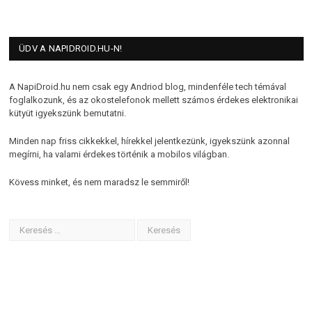
ÜDV A NAPIDROID.HU-N!
A NapiDroid.hu nem csak egy Andriod blog, mindenféle tech témával
foglalkozunk, és az okostelefonok mellett számos érdekes elektronikai
kütyüt igyekszünk bemutatni.
Minden nap friss cikkekkel, hírekkel jelentkezünk, igyekszünk azonnal
megírni, ha valami érdekes történik a mobilos világban.
Kövess minket, és nem maradsz le semmiről!