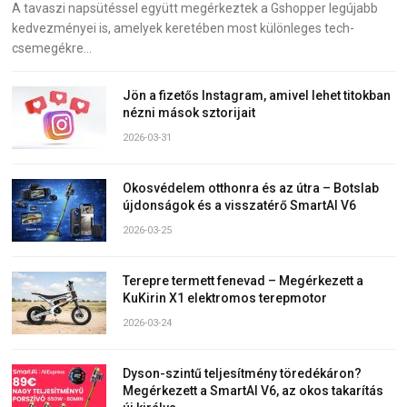
A tavaszi napsütéssel együtt megérkeztek a Gshopper legújabb
kedvezményei is, amelyek keretében most különleges tech-
csemegékre…
Jön a fizetős Instagram, amivel lehet titokban
nézni mások sztorijait
2026-03-31
Okosvédelem otthonra és az útra – Botslab
újdonságok és a visszatérő SmartAI V6
2026-03-25
Terepre termett fenevad – Megérkezett a
KuKirin X1 elektromos terepmotor
2026-03-24
Dyson-szintű teljesítmény töredékáron?
Megérkezett a SmartAI V6, az okos takarítás