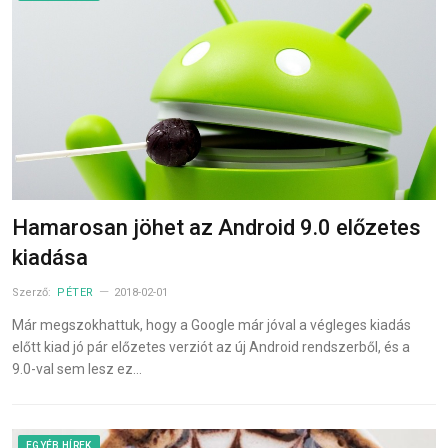
Hamarosan jöhet az Android 9.0 előzetes
kiadása
Szerző:
PÉTER
2018-02-01
Már megszokhattuk, hogy a Google már jóval a végleges kiadás
előtt kiad jó pár előzetes verziót az új Android rendszerből, és a
9.0-val sem lesz ez…
EGYÉB HÍREK