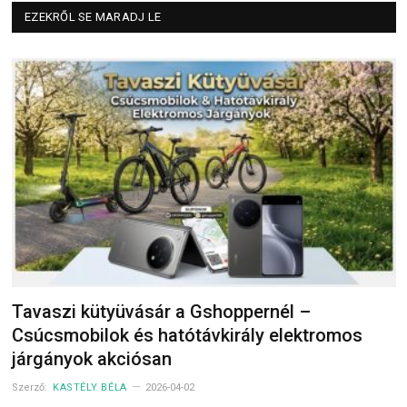
EZEKRŐL SE MARADJ LE
Tavaszi kütyüvásár a Gshoppernél –
Csúcsmobilok és hatótávkirály elektromos
járgányok akciósan
Szerző:
KASTÉLY BÉLA
2026-04-02