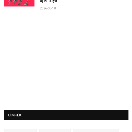
új királya
2026-03-18
CÍMKÉK