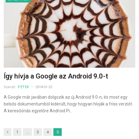
Így hívja a Google az Android 9.0-t
Szerző:
PÉTER
2018-01-22
A Google már javában dolgozik az új Android 9.0-n, és most egy
belsős dokumentumból kiderült, hogy hogyan hívják a friss verziót.
A keresőóriás egyelőre Android Pi…
Previous
1
…
3
4
5