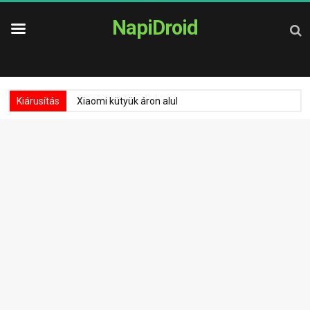
NapiDroid
Kiárusítás
Xiaomi kütyük áron alul