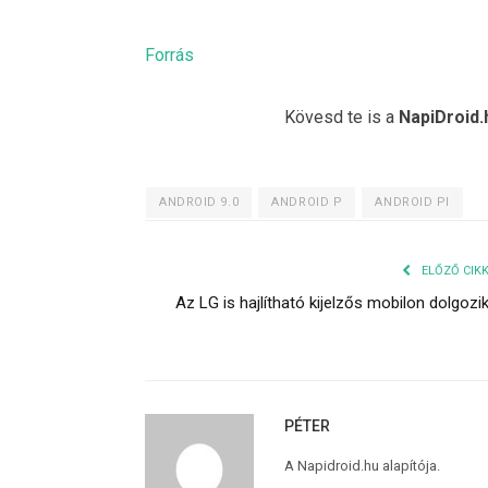
Forrás
Kövesd te is a
NapiDroid.
ANDROID 9.0
ANDROID P
ANDROID PI
ELŐZŐ CIK
Az LG is hajlítható kijelzős mobilon dolgozi
PÉTER
A Napidroid.hu alapítója.