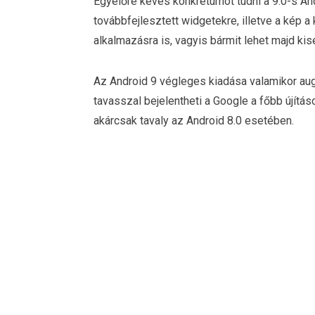
Egyelőre kevés konkrétumot tudni a 9.0-s And
továbbfejlesztett widgetekre, illetve a kép 
alkalmazásra is, vagyis bármit lehet majd kis
Az Android 9 végleges kiadása valamikor aug
tavasszal bejelentheti a Google a főbb újítás
akárcsak tavaly az Android 8.0 esetében.