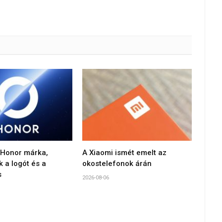
 Honor márka,
A Xiaomi ismét emelt az
k a logót és a
okostelefonok árán
s
2026-08-06