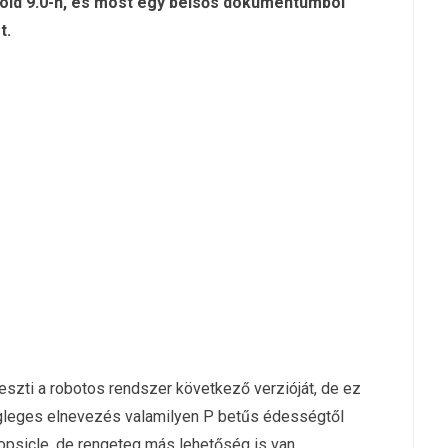
roid 9.0-n, és most egy belsős dokumentumból
t.
eszti a robotos rendszer következő verzióját, de ez
gleges elnevezés valamilyen P betűs édességtől
opsicle, de rengeteg más lehetőség is van.