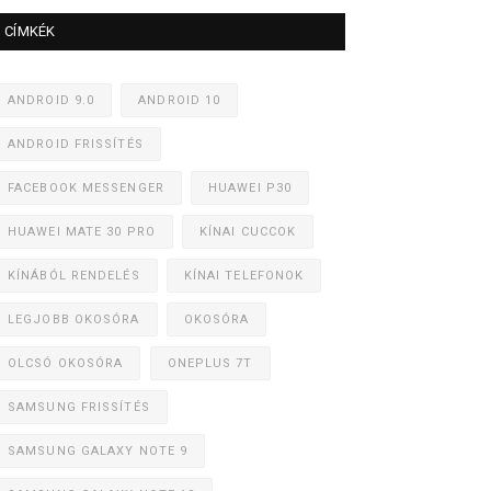
CÍMKÉK
ANDROID 9.0
ANDROID 10
ANDROID FRISSÍTÉS
FACEBOOK MESSENGER
HUAWEI P30
HUAWEI MATE 30 PRO
KÍNAI CUCCOK
KÍNÁBÓL RENDELÉS
KÍNAI TELEFONOK
LEGJOBB OKOSÓRA
OKOSÓRA
OLCSÓ OKOSÓRA
ONEPLUS 7T
SAMSUNG FRISSÍTÉS
SAMSUNG GALAXY NOTE 9