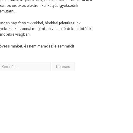
zámos érdekes elektronikai kütyüt igyekszünk
emutatni.
inden nap friss cikkekkel, hírekkel jelentkezünk,
gyekszünk azonnal megírni, ha valami érdekes történik
 mobilos világban.
övess minket, és nem maradsz le semmiről!