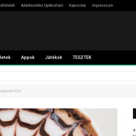
eltételek
Adatkezelési tájékoztató
Kapcsolat
Impresszum
letek
Appok
Játékok
TESZTEK
Android 9.0-t
A
t