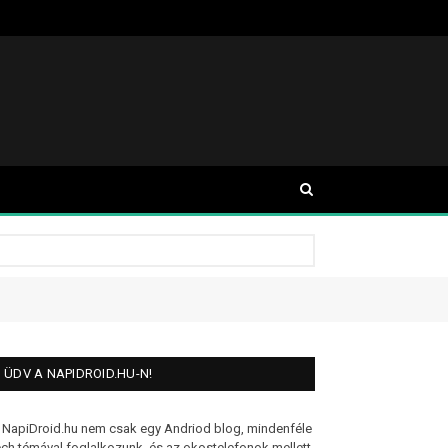
ÜDV A NAPIDROID.HU-N!
 NapiDroid.hu nem csak egy Andriod blog, mindenféle
ech témával foglalkozunk, és az okostelefonok mellett