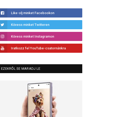
Like-olj minket Facebookon
Kövess minket Twitteren
Kövess minket Instagramon
Iratkozz fel YouTube-csatornánkra
EZEKRŐL SE MARADJ LE