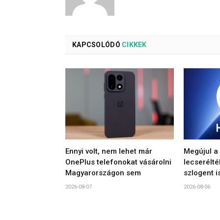
KAPCSOLÓDÓ
CIKKEK
Ennyi volt, nem lehet már
Megújul a
OnePlus telefonokat vásárolni
lecserélté
Magyarországon sem
szlogent i
2026-08-07
2026-08-06