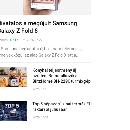
ivatalos a megújult Samsung
alaxy Z Fold 8
zerző:
PÉTER
2026-07-22
 Samsung bemutatta új hajlítható telefonjait,
melyek közül az alap Galaxy Z Fold 8 lett a…
Konyhai teljesítmény új
szinten: Bemutatkozik a
BlitzHome BH-228C turmixgép
2026-07-19
Top 5 népszerű kínai termék EU
raktárról júliusban
2026-07-14