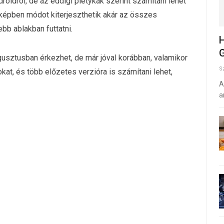
roidról, de az eddigi pletykák szerint számítani lehet
a képben módot kiterjeszthetik akár az összes
ebb ablakban futtatni.
H
G
usztusban érkezhet, de már jóval korábban, valamikor
S
okat, és több előzetes verzióra is számítani lehet,
A
a