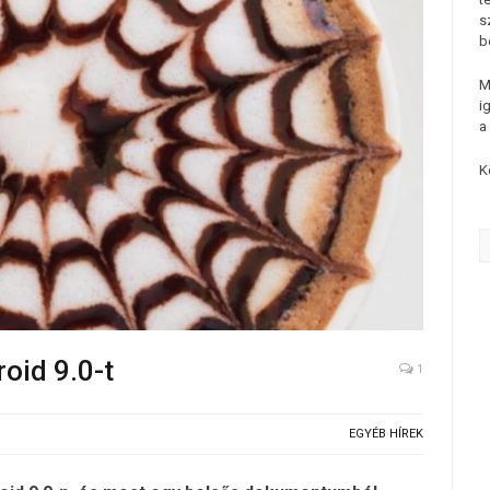
s
b
M
i
a
K
roid 9.0-t
1
EGYÉB HÍREK