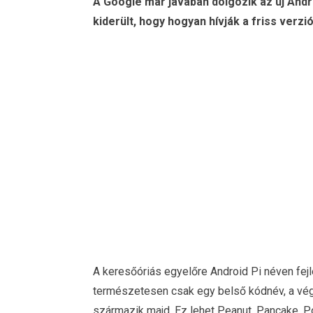
A Google már javában dolgozik az új And
kiderült, hogy hogyan hívják a friss verzió
A keresőóriás egyelőre Android Pi néven fejl
természetesen csak egy belső kódnév, a vé
származik majd. Ez lehet Peanut, Pancake, P