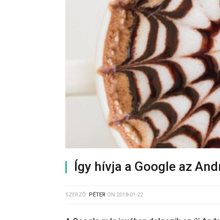
Így hívja a Google az And
SZERZŐ:
PÉTER
ON
2018-01-22