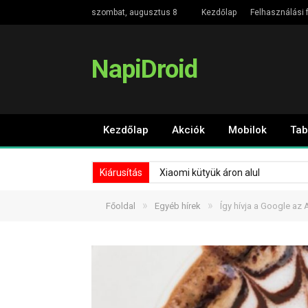
szombat, augusztus 8
Kezdőlap
Felhasználási f
NapiDroid
Kezdőlap
Akciók
Mobilok
Tab
Kiárusítás
Xiaomi kütyük áron alul
»
»
Főoldal
Egyéb hírek
Így hívja a Google az 