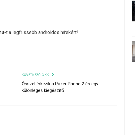
hu
-t a legfrissebb androidos hírekért!
K
KÖVETKEZŐ CIKK
k
Ősszel érkezik a Razer Phone 2 és egy
különleges kiegészítő