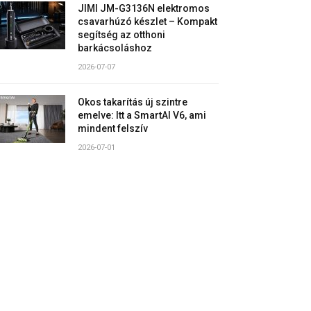
JIMI JM-G3136N elektromos
csavarhúzó készlet – Kompakt
segítség az otthoni
barkácsoláshoz
2026-07-07
Okos takarítás új szintre
emelve: Itt a SmartAI V6, ami
mindent felszív
2026-07-01