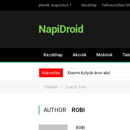
péntek, augusztus 7
Kezdőlap
Felhasználási fel
NapiDroid
Kezdőlap
Akciók
Mobilok
Tab
Kiárusítás
Xiaomi kütyük áron alul
»
Főoldal
Szerző: Robi
AUTHOR
ROBI
ROBI