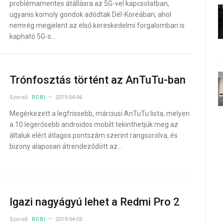
problémamentes átállásra az 5G-vel kapcsolatban,
ugyanis komoly gondok adódtak Dél-Koreában, ahol
nemrég megjelent az első kereskedelmi forgalomban is
kapható 5G-s…
Trónfosztás történt az AnTuTu-ban
Szerző:
ROBI
2019-04-06
Megérkezett a legfrissebb, márciusi AnTuTu lista, melyen
a 10 legerősebb androidos mobilt tekinthetjük meg az
általuk elért átlagos pontszám szerint rangsorolva, és
bizony alaposan átrendeződött az…
Igazi nagyágyú lehet a Redmi Pro 2
Szerző:
ROBI
2019-04-05