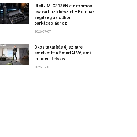
JIMI JM-G3136N elektromos
csavarhúzó készlet – Kompakt
segítség az otthoni
barkácsoláshoz
2026-07-07
Okos takarítás új szintre
emelve: Itt a SmartAI V6, ami
mindent felszív
2026-07-01