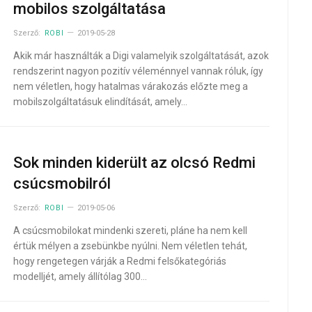
mobilos szolgáltatása
Szerző:
ROBI
2019-05-28
Akik már használták a Digi valamelyik szolgáltatását, azok
rendszerint nagyon pozitív véleménnyel vannak róluk, így
nem véletlen, hogy hatalmas várakozás előzte meg a
mobilszolgáltatásuk elindítását, amely…
Sok minden kiderült az olcsó Redmi
csúcsmobilról
Szerző:
ROBI
2019-05-06
A csúcsmobilokat mindenki szereti, pláne ha nem kell
értük mélyen a zsebünkbe nyúlni. Nem véletlen tehát,
hogy rengetegen várják a Redmi felsőkategóriás
modelljét, amely állítólag 300…