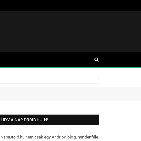
ÜDV A NAPIDROID.HU-N!
 NapiDroid.hu nem csak egy Andriod blog, mindenféle