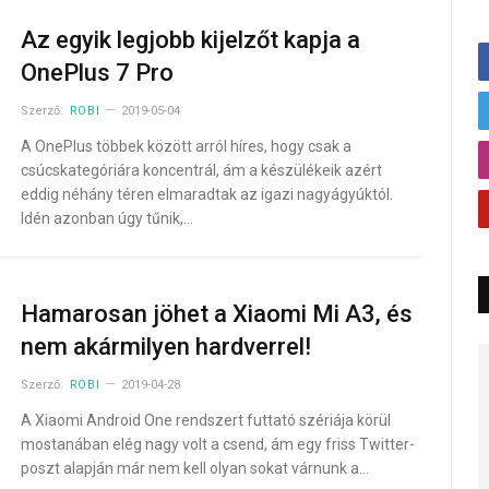
Az egyik legjobb kijelzőt kapja a
OnePlus 7 Pro
Szerző:
ROBI
2019-05-04
A OnePlus többek között arról híres, hogy csak a
csúcskategóriára koncentrál, ám a készülékeik azért
eddig néhány téren elmaradtak az igazi nagyágyúktól.
Idén azonban úgy tűnik,…
Hamarosan jöhet a Xiaomi Mi A3, és
nem akármilyen hardverrel!
Szerző:
ROBI
2019-04-28
A Xiaomi Android One rendszert futtató szériája körül
mostanában elég nagy volt a csend, ám egy friss Twitter-
poszt alapján már nem kell olyan sokat várnunk a…