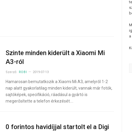
t
s
b
M
i
a
K
Szinte minden kiderült a Xiaomi Mi
A3-ról
Szerző:
ROBI
2019-07-13
Hamarosan bemutatkozik a Xiaomi Mi A3, amelyről 1-2
nap alatt gyakorlatilag minden kiderült, vannak már fotók,
sajtóképek, specifikáció, ráadásul a gyártó is
megerősítette a telefon érkezését.…
0 forintos havidíjjal startolt el a Digi