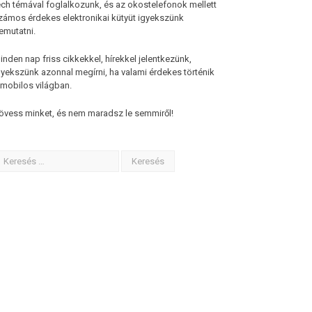
ech témával foglalkozunk, és az okostelefonok mellett
zámos érdekes elektronikai kütyüt igyekszünk
emutatni.
inden nap friss cikkekkel, hírekkel jelentkezünk,
gyekszünk azonnal megírni, ha valami érdekes történik
 mobilos világban.
övess minket, és nem maradsz le semmiről!