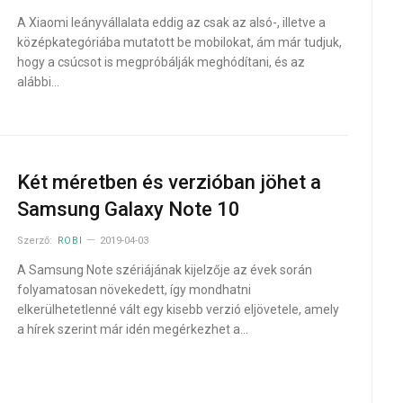
A Xiaomi leányvállalata eddig az csak az alsó-, illetve a
középkategóriába mutatott be mobilokat, ám már tudjuk,
hogy a csúcsot is megpróbálják meghódítani, és az
alábbi…
Két méretben és verzióban jöhet a
Samsung Galaxy Note 10
Szerző:
ROBI
2019-04-03
A Samsung Note szériájának kijelzője az évek során
folyamatosan növekedett, így mondhatni
elkerülhetetlenné vált egy kisebb verzió eljövetele, amely
a hírek szerint már idén megérkezhet a…