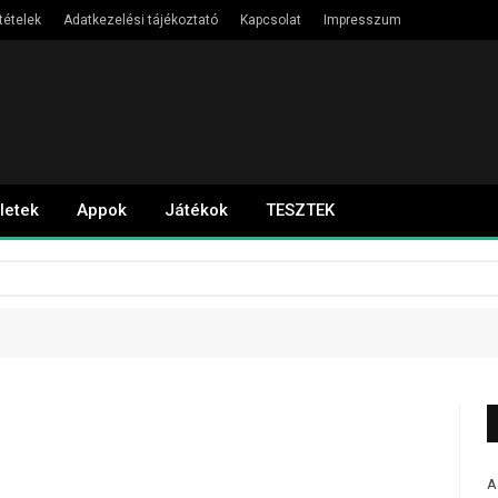
tételek
Adatkezelési tájékoztató
Kapcsolat
Impresszum
letek
Appok
Játékok
TESZTEK
A