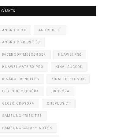
CÍMKÉK
ANDROID 9.0
ANDROID 10
ANDROID FRISSÍTÉS
FACEBOOK MESSENGER
HUAWEI P30
HUAWEI MATE 30 PRO
KÍNAI CUCCOK
KÍNÁBÓL RENDELÉS
KÍNAI TELEFONOK
LEGJOBB OKOSÓRA
OKOSÓRA
OLCSÓ OKOSÓRA
ONEPLUS 7T
SAMSUNG FRISSÍTÉS
SAMSUNG GALAXY NOTE 9