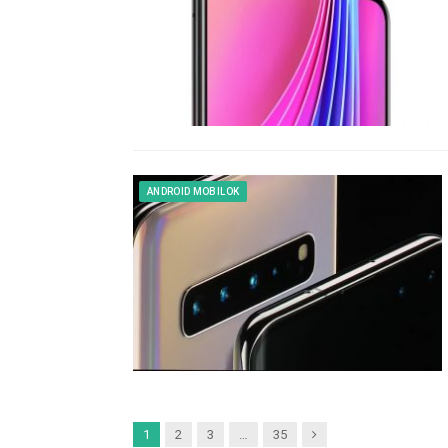
ANDROID MOBILOK
Next
1
2
3
…
35