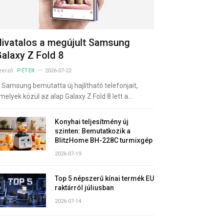
ivatalos a megújult Samsung
alaxy Z Fold 8
zerző:
PÉTER
2026-07-22
 Samsung bemutatta új hajlítható telefonjait,
melyek közül az alap Galaxy Z Fold 8 lett a…
Konyhai teljesítmény új
szinten: Bemutatkozik a
BlitzHome BH-228C turmixgép
2026-07-19
Top 5 népszerű kínai termék EU
raktárról júliusban
2026-07-14