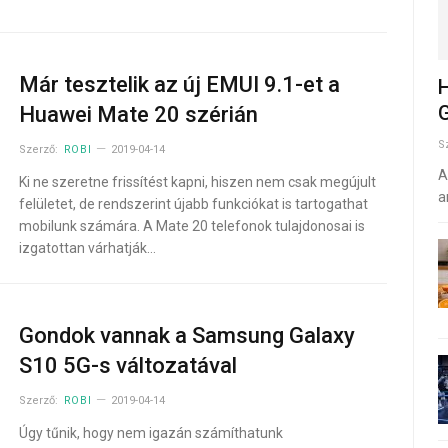
Már tesztelik az új EMUI 9.1-et a
H
G
Huawei Mate 20 szérián
S
Szerző:
ROBI
2019-04-14
A
Ki ne szeretne frissítést kapni, hiszen nem csak megújult
a
felületet, de rendszerint újabb funkciókat is tartogathat
mobilunk számára. A Mate 20 telefonok tulajdonosai is
izgatottan várhatják…
Gondok vannak a Samsung Galaxy
S10 5G-s változatával
Szerző:
ROBI
2019-04-14
Úgy tűnik, hogy nem igazán számíthatunk