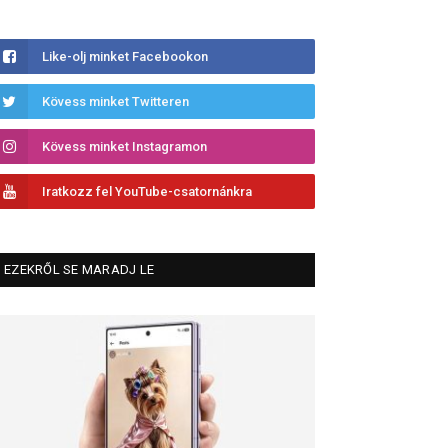
Like-olj minket Facebookon
Kövess minket Twitteren
Kövess minket Instagramon
Iratkozz fel YouTube-csatornánkra
EZEKRŐL SE MARADJ LE