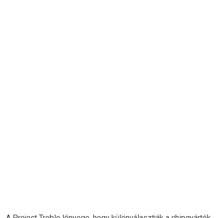
A Project Treble lényege, hogy különválasztják a chipgyártók