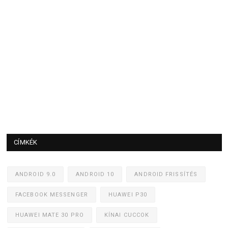
CÍMKÉK
ANDROID 9.0
ANDROID 10
ANDROID FRISSÍTÉS
FACEBOOK MESSENGER
HUAWEI P30
HUAWEI MATE 30 PRO
KÍNAI CUCCOK