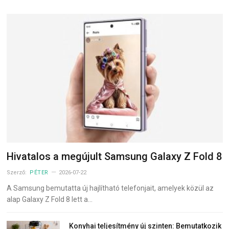
Hivatalos a megújult Samsung Galaxy Z Fold 8
Szerző:
PÉTER
2026-07-22
A Samsung bemutatta új hajlítható telefonjait, amelyek közül az
alap Galaxy Z Fold 8 lett a…
Konyhai teljesítmény új szinten: Bemutatkozik