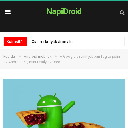
NapiDroid
Kiárusítás
Xiaomi kütyük áron alul
»
»
Főoldal
Android mobilok
A Google szerint jobban fog terjedni
az Android Pie, mint tavaly az Oreo