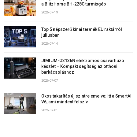
a BlitzHome BH-228C turmixgép
2026-07-19
Top 5 népszerű kínai termék EU raktárról
júliusban
2026-07-14
JIMI JM-G3136N elektromos csavarhúzó
készlet – Kompakt segítség az otthoni
barkácsoláshoz
2026-07-07
Okos takarítás új szintre emelve: Itt a SmartAI
V6, ami mindent felszív
2026-07-01