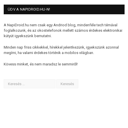
ÜDV A NAPIDROID.HU-N!
A NapiDroid.hu nem csak egy Andriod blog, mindenféle tech témával
foglalkozunk, és az okostelefonok mellett számos érdekes elektronikai
kütyüt igyekszünk bemutatni.
Minden nap friss cikkekkel, hírekkel jelentkezünk, igyekszünk azonnal
megírni, ha valami érdekes történik a mobilos világban.
Kövess minket, és nem maradsz le semmiről!