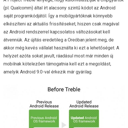
(pl. Qualcomm) által írt alacsony szintű kódot az Android
saját programkódjától. Így a mobilgyártóknak könnyebb
elkészíteni az aktuális frissítéseket, hiszen csak magával
az Android rendszerrel kapcsolatos változásokat kell
átvenniük. Az újítás eredetileg a Oreóban jelent meg, de
akkor még kevés vállalat használta ki ezt a lehetőséget. A
helyzet azóta sokat javult, ráadásul most már minden új
mobilnak kötelezően támogatnia kell ezt a megoldást,
amelyik Android 9.0-val érkezik már gyárilag.