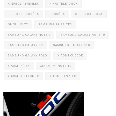
KÍNÁBÓL RENDELÉS
KÍNAI TELEFONOK
LEGJOBB OKOSÓRA
OKOSÓRA
OLCSÓ OKOSÓRA
ONEPLUS 7T
SAMSUNG FRISSÍTÉS
SAMSUNG GALAXY NOTE 9
SAMSUNG GALAXY NOTE 10
SAMSUNG GALAXY S9
SAMSUNG GALAXY S10
SAMSUNG GALAXY FOLD
XIAOMI CUCCOK
XIAOMI HÍREK
XIAOMI MI NOTE 10
XIAOMI TELEFONOK
XIAOMI TESZTEK