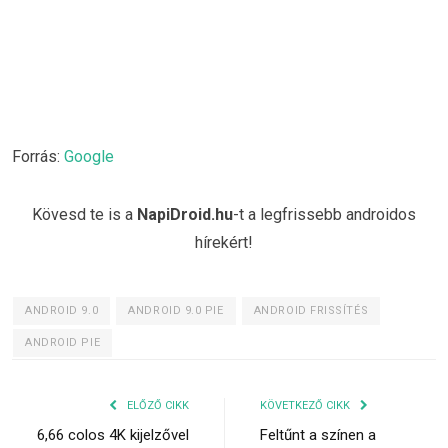
Forrás:
Google
Kövesd te is a
NapiDroid.hu
-t a legfrissebb androidos
hírekért!
ANDROID 9.0
ANDROID 9.0 PIE
ANDROID FRISSÍTÉS
ANDROID PIE
ELŐZŐ CIKK
KÖVETKEZŐ CIKK
6,66 colos 4K kijelzővel
Feltűnt a színen a