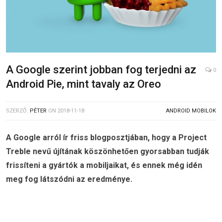
A Google szerint jobban fog terjedni az
0
Android Pie, mint tavaly az Oreo
SZERZŐ:
PÉTER
ON
2018-11-18
ANDROID MOBILOK
A Google arról ír friss blogposztjában, hogy a Project
Treble nevű újítának köszönhetően gyorsabban tudják
frissíteni a gyártók a mobiljaikat, és ennek még idén
meg fog látszódni az eredménye.