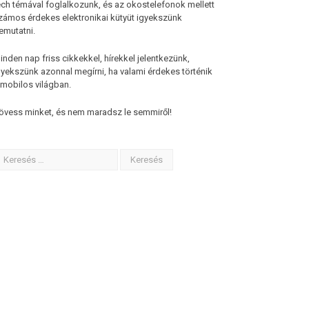
ech témával foglalkozunk, és az okostelefonok mellett
zámos érdekes elektronikai kütyüt igyekszünk
emutatni.
inden nap friss cikkekkel, hírekkel jelentkezünk,
gyekszünk azonnal megírni, ha valami érdekes történik
 mobilos világban.
övess minket, és nem maradsz le semmiről!