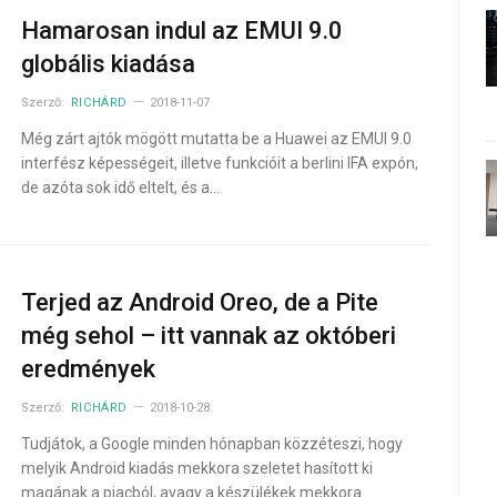
Hamarosan indul az EMUI 9.0
globális kiadása
Szerző:
RICHÁRD
2018-11-07
Még zárt ajtók mögött mutatta be a Huawei az EMUI 9.0
interfész képességeit, illetve funkcióit a berlini IFA expón,
de azóta sok idő eltelt, és a…
Terjed az Android Oreo, de a Pite
még sehol – itt vannak az októberi
eredmények
Szerző:
RICHÁRD
2018-10-28
Tudjátok, a Google minden hónapban közzéteszi, hogy
melyik Android kiadás mekkora szeletet hasított ki
magának a piacból, avagy a készülékek mekkora