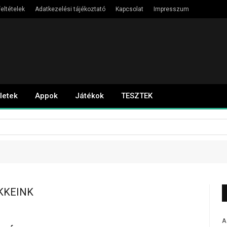
eltételek
Adatkezelési tájékoztató
Kapcsolat
Impresszum
letek
Appok
Játékok
TESZTEK
KKEINK
A