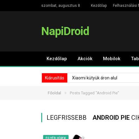
szombat, augusztus 8
Kezdőlap
Felhasználási f
NapiDroid
Kezdőlap
Akciók
Mobilok
Tab
Kiárusítás
Xiaomi kütyük áron alul
»
Főoldal
Posts Tagged "Android Pie"
LEGFRISSEBB
ANDROID PIE
CI
EGYÉB HÍREK