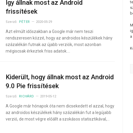
Így állnak most az Android
t
s
frissítések
b
Szerző:
PÉTER
2020-05-29
M
i
Azt elmúlt időszakban a Google már nem teszi
a
rendszeresen közzé, hogy az androidos készülékek hány
százalékán futnak az újabb verziók, most azonban
K
mégiscsak érkeztek friss adatok.…
Kiderült, hogy állnak most az Android
9.0 Pie frissítések
Szerző:
RICHÁRD
2019-05-12
A Google már hónapok óta nem dicsekedett el azzal, hogy
az androidos készülékek hány százalékán fut a legújabb
verzió, de most végre előállt a szokásos statisztikával,…