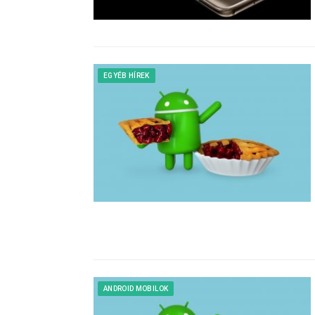
EGYÉB HÍREK
ANDROID MOBILOK