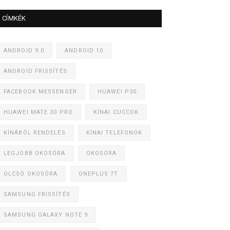
CÍMKÉK
ANDROID 9.0
ANDROID 10
ANDROID FRISSÍTÉS
FACEBOOK MESSENGER
HUAWEI P30
HUAWEI MATE 30 PRO
KÍNAI CUCCOK
KÍNÁBÓL RENDELÉS
KÍNAI TELEFONOK
LEGJOBB OKOSÓRA
OKOSÓRA
OLCSÓ OKOSÓRA
ONEPLUS 7T
SAMSUNG FRISSÍTÉS
SAMSUNG GALAXY NOTE 9