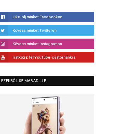
Like-olj minket Facebookon
Kövess minket Twitteren
Kövess minket Instagramon
Iratkozz fel YouTube-csatornánkra
EZEKRŐL SE MARADJ LE