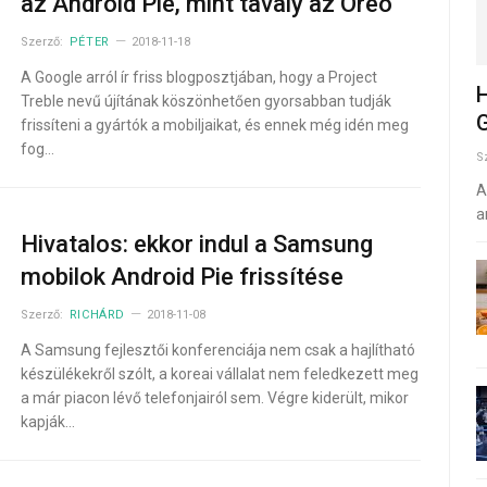
az Android Pie, mint tavaly az Oreo
Szerző:
PÉTER
2018-11-18
A Google arról ír friss blogposztjában, hogy a Project
H
Treble nevű újítának köszönhetően gyorsabban tudják
G
frissíteni a gyártók a mobiljaikat, és ennek még idén meg
fog…
S
A
a
Hivatalos: ekkor indul a Samsung
mobilok Android Pie frissítése
Szerző:
RICHÁRD
2018-11-08
A Samsung fejlesztői konferenciája nem csak a hajlítható
készülékekről szólt, a koreai vállalat nem feledkezett meg
a már piacon lévő telefonjairól sem. Végre kiderült, mikor
kapják…