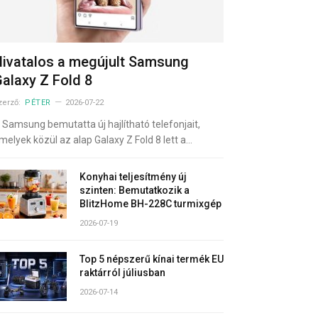
ivatalos a megújult Samsung
alaxy Z Fold 8
zerző:
PÉTER
2026-07-22
 Samsung bemutatta új hajlítható telefonjait,
melyek közül az alap Galaxy Z Fold 8 lett a…
Konyhai teljesítmény új
szinten: Bemutatkozik a
BlitzHome BH-228C turmixgép
2026-07-19
Top 5 népszerű kínai termék EU
raktárról júliusban
2026-07-14