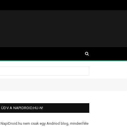
ÜDV A NAPIDROID.HU-N!
 NapiDroid.hu nem csak egy Andriod blog, mindenféle