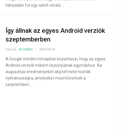
hányadán fut egy adott verzió.…
Így állnak az egyes Android verziók
szeptemberben
Szerző:
RICHÁRD
2018-09-18
A Google minden hónapban közzéteszi, hogy az egyes
Android verziók miként viszonyulnak egymáshoz. Az
augusztusi eredményeket alig két hete hozták
nyilvánosságra, amelyeket most követnek a
szeptemberi…