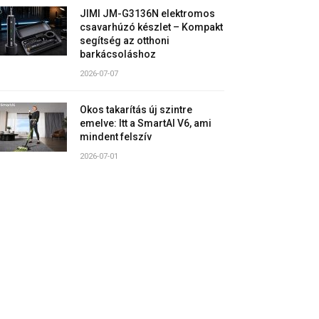
JIMI JM-G3136N elektromos
csavarhúzó készlet – Kompakt
segítség az otthoni
barkácsoláshoz
2026-07-07
Okos takarítás új szintre
emelve: Itt a SmartAI V6, ami
mindent felszív
2026-07-01