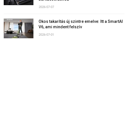
2026-07-07
Okos takarítás új szintre emelve: Itt a SmartAI
V6, ami mindent felszív
2026-07-01