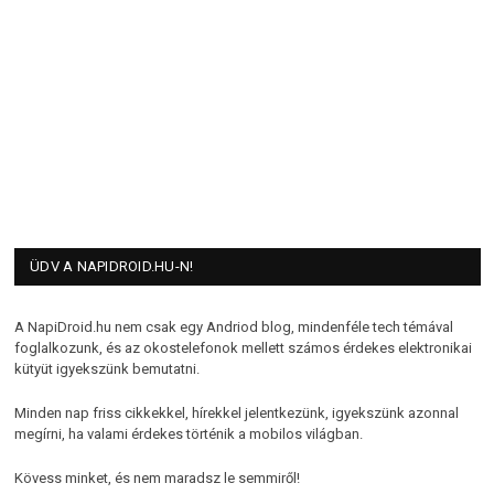
ÜDV A NAPIDROID.HU-N!
A NapiDroid.hu nem csak egy Andriod blog, mindenféle tech témával
foglalkozunk, és az okostelefonok mellett számos érdekes elektronikai
kütyüt igyekszünk bemutatni.
Minden nap friss cikkekkel, hírekkel jelentkezünk, igyekszünk azonnal
megírni, ha valami érdekes történik a mobilos világban.
Kövess minket, és nem maradsz le semmiről!