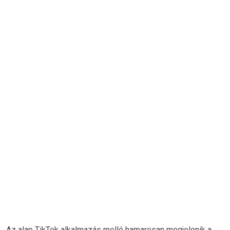
Az alap TikTok alkalmazás mellé hamarosan megjelenik a