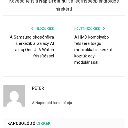
Kövesd te is a
NapiDroid.hu
-t a legfrissebb androidos
hírekért!
ELŐZŐ CIKK
KÖVETKEZŐ CIKK
A Samsung okosórákra
A HMD komolyabb
is érkezik a Galaxy AI
felszereltségű
az új One UI 6 Watch
mobilokkal is készül,
frissítéssel
köztük egy
modulárissal
PÉTER
A Napidroid.hu alapítója.
KAPCSOLÓDÓ
CIKKEK