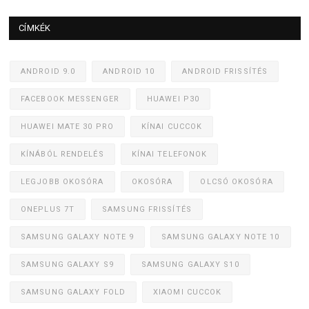
CÍMKÉK
ANDROID 9.0
ANDROID 10
ANDROID FRISSÍTÉS
FACEBOOK MESSENGER
HUAWEI P30
HUAWEI MATE 30 PRO
KÍNAI CUCCOK
KÍNÁBÓL RENDELÉS
KÍNAI TELEFONOK
LEGJOBB OKOSÓRA
OKOSÓRA
OLCSÓ OKOSÓRA
ONEPLUS 7T
SAMSUNG FRISSÍTÉS
SAMSUNG GALAXY NOTE 9
SAMSUNG GALAXY NOTE 10
SAMSUNG GALAXY S9
SAMSUNG GALAXY S10
SAMSUNG GALAXY FOLD
XIAOMI CUCCOK