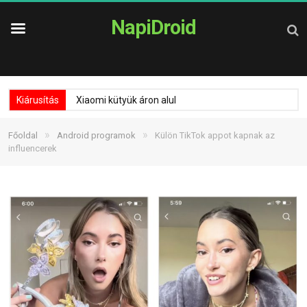
NapiDroid
Kiárusítás
Xiaomi kütyük áron alul
»
»
Főoldal
Android programok
Külön TikTok appot kapnak az
influencerek