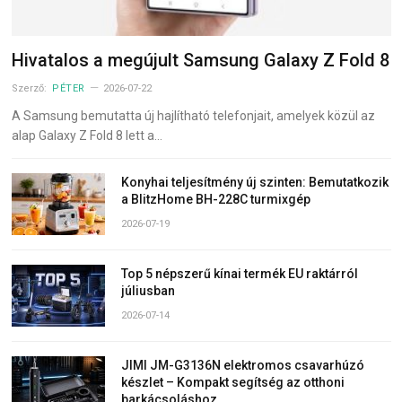
Hivatalos a megújult Samsung Galaxy Z Fold 8
Szerző:
PÉTER
2026-07-22
A Samsung bemutatta új hajlítható telefonjait, amelyek közül az
alap Galaxy Z Fold 8 lett a…
Konyhai teljesítmény új szinten: Bemutatkozik
a BlitzHome BH-228C turmixgép
2026-07-19
Top 5 népszerű kínai termék EU raktárról
júliusban
2026-07-14
JIMI JM-G3136N elektromos csavarhúzó
készlet – Kompakt segítség az otthoni
barkácsoláshoz