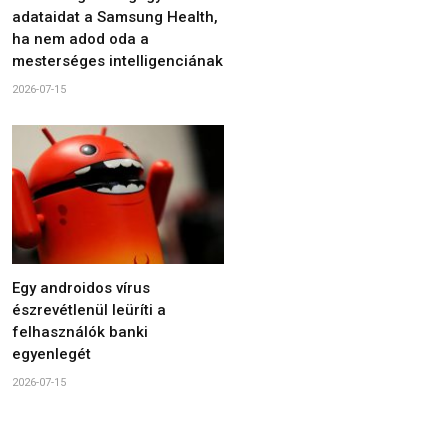
adataidat a Samsung Health,
ha nem adod oda a
mesterséges intelligenciának
2026-07-15
Egy androidos vírus
észrevétlenül leüríti a
felhasználók banki
egyenlegét
2026-07-15