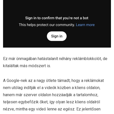
Ez már önmagában hatástalanít néhány reklámblokkolót, de
kitaláltak más módszert is.
A Google-nek az a nagy ötlete támadt, hogy a reklámokat
nem utólag indítják el a videók közben a kliens oldalon,
hanem már szerver oldalon hozzáadják a tartalomhoz,
teljesen egybefőzik őket, így olyan lesz kliens oldalról
nézve, mintha egy videó lenne az egész. Ez jelentősen