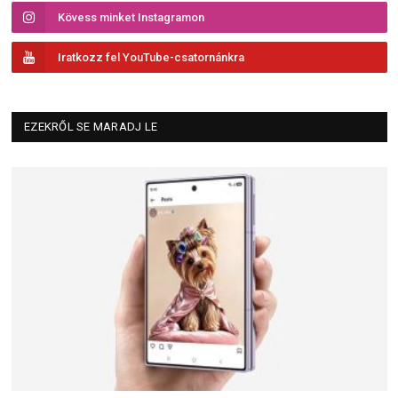
Kövess minket Instagramon
Iratkozz fel YouTube-csatornánkra
EZEKRŐL SE MARADJ LE