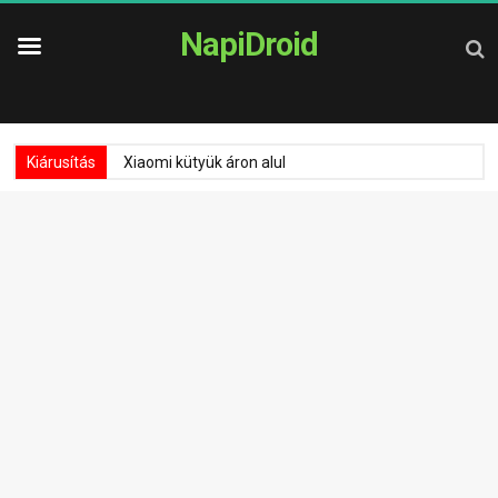
NapiDroid
Kiárusítás
Xiaomi kütyük áron alul