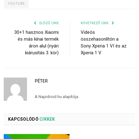
YOUTUBE
ELŐZŐ CIKK
KÖVETKEZŐ CIKK
30+1 hasznos Xiaomi
Videós
és más kínai termék
összehasonlítón a
áron alul (nyári
Sony Xperia 1 VI és az
kiárusítás 3. kör)
Xperia 1 V
PÉTER
A Napidroid.hu alapítója.
KAPCSOLÓDÓ
CIKKEK