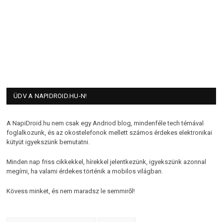
ÜDV A NAPIDROID.HU-N!
A NapiDroid.hu nem csak egy Andriod blog, mindenféle tech témával
foglalkozunk, és az okostelefonok mellett számos érdekes elektronikai
kütyüt igyekszünk bemutatni.
Minden nap friss cikkekkel, hírekkel jelentkezünk, igyekszünk azonnal
megírni, ha valami érdekes történik a mobilos világban.
Kövess minket, és nem maradsz le semmiről!