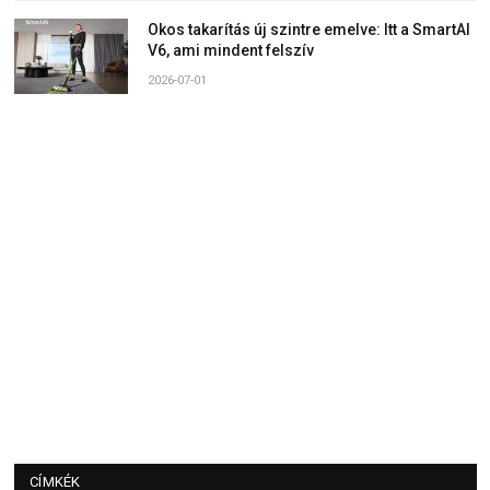
Okos takarítás új szintre emelve: Itt a SmartAI
V6, ami mindent felszív
2026-07-01
CÍMKÉK