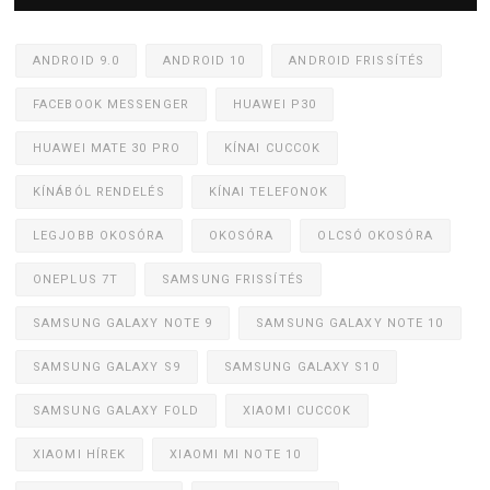
ANDROID 9.0
ANDROID 10
ANDROID FRISSÍTÉS
FACEBOOK MESSENGER
HUAWEI P30
HUAWEI MATE 30 PRO
KÍNAI CUCCOK
KÍNÁBÓL RENDELÉS
KÍNAI TELEFONOK
LEGJOBB OKOSÓRA
OKOSÓRA
OLCSÓ OKOSÓRA
ONEPLUS 7T
SAMSUNG FRISSÍTÉS
SAMSUNG GALAXY NOTE 9
SAMSUNG GALAXY NOTE 10
SAMSUNG GALAXY S9
SAMSUNG GALAXY S10
SAMSUNG GALAXY FOLD
XIAOMI CUCCOK
XIAOMI HÍREK
XIAOMI MI NOTE 10