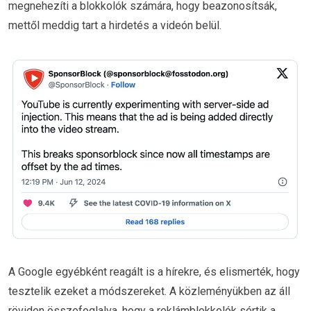
megnehezíti a blokkolók számára, hogy beazonosítsák,
mettől meddig tart a hirdetés a videón belül.
A Google egyébként reagált is a hírekre, és elismerték, hogy
tesztelik ezeket a módszereket. A közleményükben az áll
röviden összefoglalva, hogy a reklámblokkolók sértik a