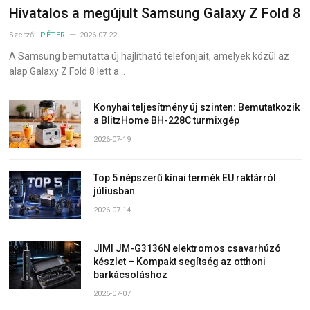
Hivatalos a megújult Samsung Galaxy Z Fold 8
Szerző:
PÉTER
2026-07-22
A Samsung bemutatta új hajlítható telefonjait, amelyek közül az
alap Galaxy Z Fold 8 lett a…
Konyhai teljesítmény új szinten: Bemutatkozik
a BlitzHome BH-228C turmixgép
2026-07-19
Top 5 népszerű kínai termék EU raktárról
júliusban
2026-07-14
JIMI JM-G3136N elektromos csavarhúzó
készlet – Kompakt segítség az otthoni
barkácsoláshoz
2026-07-07