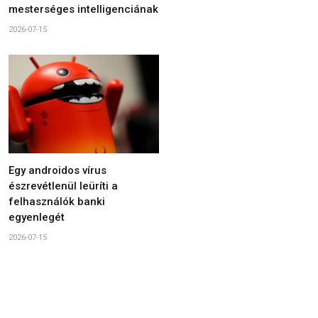
mesterséges intelligenciának
2026-07-15
Egy androidos vírus
észrevétlenül leüríti a
felhasználók banki
egyenlegét
2026-07-15