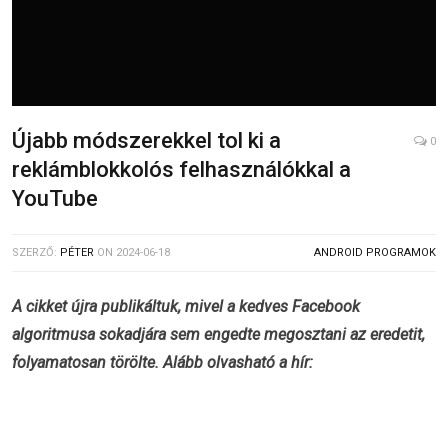
Újabb módszerekkel tol ki a
0
reklámblokkolós felhasználókkal a
YouTube
SZERZŐ:
PÉTER
ON
2024-06-18
ANDROID PROGRAMOK
A cikket újra publikáltuk, mivel a kedves Facebook
algoritmusa sokadjára sem engedte megosztani az eredetit,
folyamatosan törölte. Alább olvasható a hír: