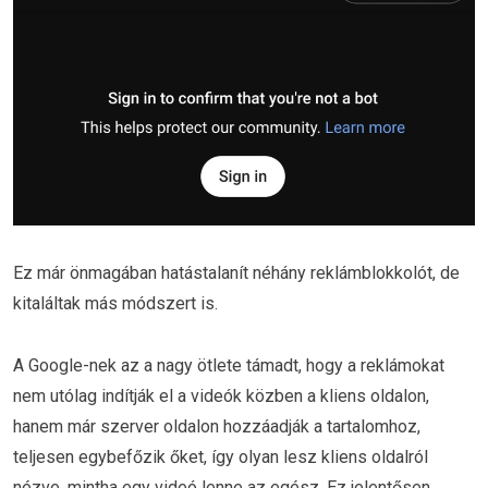
Ez már önmagában hatástalanít néhány reklámblokkolót, de
kitaláltak más módszert is.
A Google-nek az a nagy ötlete támadt, hogy a reklámokat
nem utólag indítják el a videók közben a kliens oldalon,
hanem már szerver oldalon hozzáadják a tartalomhoz,
teljesen egybefőzik őket, így olyan lesz kliens oldalról
nézve, mintha egy videó lenne az egész. Ez jelentősen