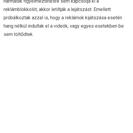
harmadik figyelmeztetésre sem kapcsolja ki a
reklámblokkolót, akkor letiltják a lejátszást. Emellett
próbálkoztak azzal is, hogy a reklámok kijátszása esetén
hang nélkül indultak el a videók, vagy egyes esetekben be
sem töltődtek.