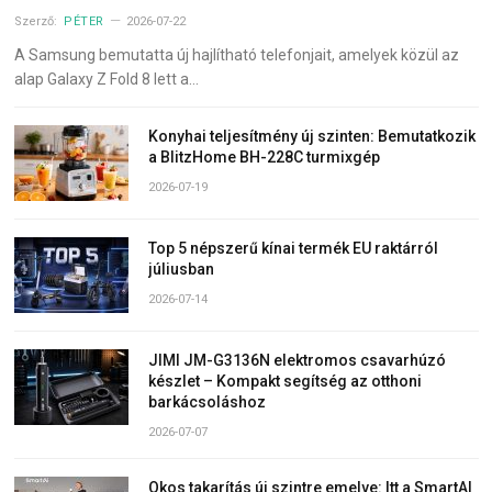
Szerző:
PÉTER
2026-07-22
A Samsung bemutatta új hajlítható telefonjait, amelyek közül az
alap Galaxy Z Fold 8 lett a…
Konyhai teljesítmény új szinten: Bemutatkozik
a BlitzHome BH-228C turmixgép
2026-07-19
Top 5 népszerű kínai termék EU raktárról
júliusban
2026-07-14
JIMI JM-G3136N elektromos csavarhúzó
készlet – Kompakt segítség az otthoni
barkácsoláshoz
2026-07-07
Okos takarítás új szintre emelve: Itt a SmartAI