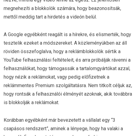
megnehezíti a blokkolók számára, hogy beazonosítsák,
mettől meddig tart a hirdetés a videón belül.
A Google egyébként reagált is a hírekre, és elismerték, hogy
tesztelik ezeket a módszereket. A közleményükben az áll
röviden összefoglalva, hogy a reklámblokkolók sértik a
YouTube felhasználási feltételeit, és arra próbálják rávenni a
felhasználókat, hogy támogassák a tartalomgyártókat azzal,
hogy nézik a reklámokat, vagy pedig előfizetnek a
reklámmentes Premium szolgáltatásra. Nem titkolt céljuk az,
hogy rontsák a felhasználói élményét azoknak, akik továbbra
is blokkolják a reklámokat.
Korábban egyébként már bevezetett a vállalat egy “3
csapásos rendszert”, aminek a lényege, hogy ha valaki a