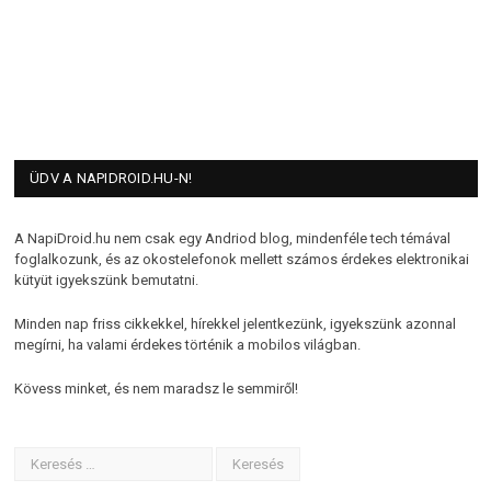
ÜDV A NAPIDROID.HU-N!
A NapiDroid.hu nem csak egy Andriod blog, mindenféle tech témával
foglalkozunk, és az okostelefonok mellett számos érdekes elektronikai
kütyüt igyekszünk bemutatni.
Minden nap friss cikkekkel, hírekkel jelentkezünk, igyekszünk azonnal
megírni, ha valami érdekes történik a mobilos világban.
Kövess minket, és nem maradsz le semmiről!