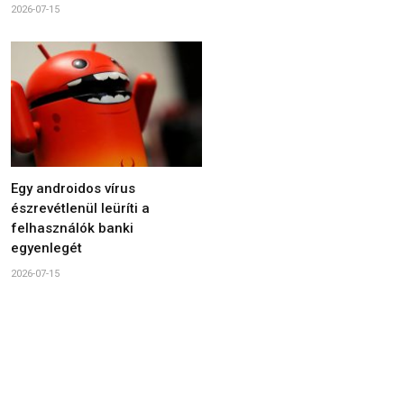
2026-07-15
Egy androidos vírus
észrevétlenül leüríti a
felhasználók banki
egyenlegét
2026-07-15