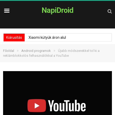
NapiDroid
Kiárusítás
Xiaomi kütyük áron alul
»
»
Főoldal
Android programok
Újabb módszerekkel tol ki a
reklámblokkolós felhasználókkal a YouTube