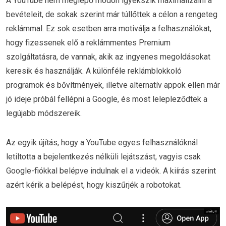
A YouTube nem meglepő módon igyekszik maximalizálni a
bevételeit, de sokak szerint már túllőttek a célon a rengeteg
reklámmal. Ez sok esetben arra motiválja a felhasználókat,
hogy fizessenek elő a reklámmentes Premium
szolgáltatásra, de vannak, akik az ingyenes megoldásokat
keresik és használják. A különféle reklámblokkoló
programok és bővítmények, illetve alternatív appok ellen már
jó ideje próbál fellépni a Google, és most lelepleződtek a
legújabb módszereik.
Az egyik újítás, hogy a YouTube egyes felhasználóknál
letiltotta a bejelentkezés nélküli lejátszást, vagyis csak
Google-fiókkal belépve indulnak el a videók. A kiírás szerint
azért kérik a belépést, hogy kiszűrjék a robotokat.