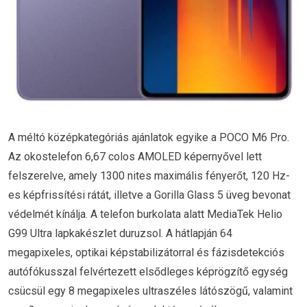
A méltó középkategóriás ajánlatok egyike a POCO M6 Pro.
Az okostelefon 6,67 colos AMOLED képernyővel lett
felszerelve, amely 1300 nites maximális fényerőt, 120 Hz-
es képfrissítési rátát, illetve a Gorilla Glass 5 üveg bevonat
védelmét kínálja. A telefon burkolata alatt MediaTek Helio
G99 Ultra lapkakészlet duruzsol. A hátlapján 64
megapixeles, optikai képstabilizátorral és fázisdetekciós
autófókusszal felvértezett elsődleges képrögzítő egység
csücsül egy 8 megapixeles ultraszéles látószögű, valamint