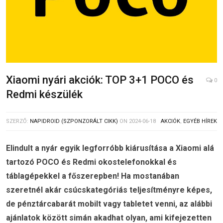
Xiaomi nyári akciók: TOP 3+1 POCO és
0
Redmi készülék
SZERZŐ:
NAPIDROID (SZPONZORÁLT CIKK)
ON
2024-06-18
AKCIÓK
,
EGYÉB HÍREK
Elindult a nyár egyik legforróbb kiárusítása a Xiaomi alá
tartozó POCO és Redmi okostelefonokkal és
táblagépekkel a főszerepben! Ha mostanában
szeretnél akár csúcskategóriás teljesítményre képes,
de pénztárcabarát mobilt vagy tabletet venni, az alábbi
ajánlatok között simán akadhat olyan, ami kifejezetten