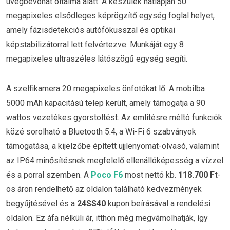
üvegbevonat oltalma alatt. A készülék hátlapján 50
megapixeles elsődleges képrögzítő egység foglal helyet,
amely fázisdetekciós autófókusszal és optikai
képstabilizátorral lett felvértezve. Munkáját egy 8
megapixeles ultraszéles látószögű egység segíti.
A szelfikamera 20 megapixeles önfotókat lő. A mobilba
5000 mAh kapacitású telep került, amely támogatja a 90
wattos vezetékes gyorstöltést. Az említésre méltó funkciók
közé sorolható a Bluetooth 5.4, a Wi-Fi 6 szabványok
támogatása, a kijelzőbe épített ujjlenyomat-olvasó, valamint
az IP64 minősítésnek megfelelő ellenállóképesség a vízzel
és a porral szemben. A
Poco F6
most nettó kb.
118.700 Ft
-
os áron rendelhető az oldalon található kedvezmények
begyűjtésével és a
24SS40
kupon beírásával a rendelési
oldalon. Ez áfa nélküli ár, itthon még megvámolhatják, így