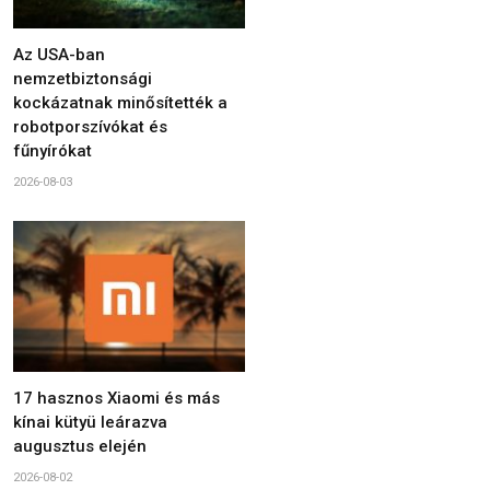
Az USA-ban
nemzetbiztonsági
kockázatnak minősítették a
robotporszívókat és
fűnyírókat
2026-08-03
17 hasznos Xiaomi és más
kínai kütyü leárazva
augusztus elején
2026-08-02