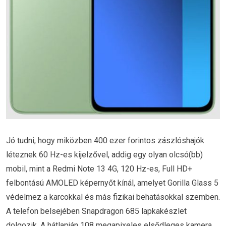
Jó tudni, hogy miközben 400 ezer forintos zászlóshajók
léteznek 60 Hz-es kijelzővel, addig egy olyan olcsó(bb)
mobil, mint a Redmi Note 13 4G, 120 Hz-es, Full HD+
felbontású AMOLED képernyőt kínál, amelyet Gorilla Glass 5
védelmez a karcokkal és más fizikai behatásokkal szemben.
A telefon belsejében Snapdragon 685 lapkakészlet
dolgozik. A hátlapján 108 megapixeles elsődleges kamera