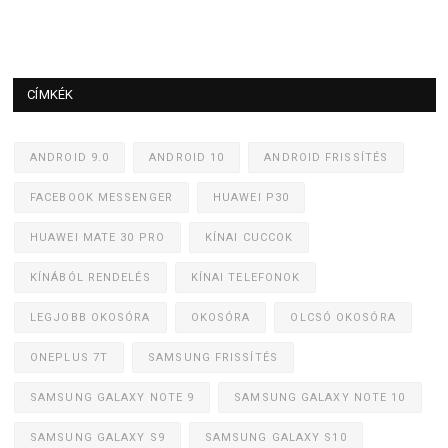
CÍMKÉK
ANDROID 9.0
ANDROID 10
ANDROID FRISSÍTÉS
FACEBOOK MESSENGER
HUAWEI P30
HUAWEI MATE 30 PRO
KÍNAI CUCCOK
KÍNÁBÓL RENDELÉS
KÍNAI TELEFONOK
LEGJOBB OKOSÓRA
OKOSÓRA
OLCSÓ OKOSÓRA
ONEPLUS 7T
SAMSUNG FRISSÍTÉS
SAMSUNG GALAXY NOTE 9
SAMSUNG GALAXY NOTE 10
SAMSUNG GALAXY S9
SAMSUNG GALAXY S10