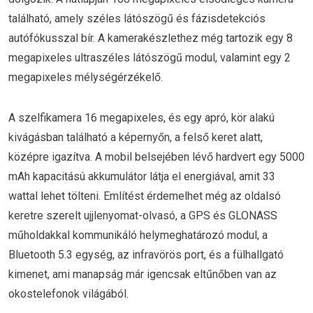
található, amely széles látószögű és fázisdetekciós
autófókusszal bír. A kamerakészlethez még tartozik egy 8
megapixeles ultraszéles látószögű modul, valamint egy 2
megapixeles mélységérzékelő.
A szelfikamera 16 megapixeles, és egy apró, kör alakú
kivágásban található a képernyőn, a felső keret alatt,
középre igazítva. A mobil belsejében lévő hardvert egy 5000
mAh kapacitású akkumulátor látja el energiával, amit 33
wattal lehet tölteni. Említést érdemelhet még az oldalsó
keretre szerelt ujjlenyomat-olvasó, a GPS és GLONASS
műholdakkal kommunikáló helymeghatározó modul, a
Bluetooth 5.3 egység, az infravörös port, és a fülhallgató
kimenet, ami manapság már igencsak eltűnőben van az
okostelefonok világából.