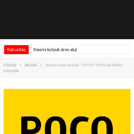
Kiárusítás
Xiaomi kütyük áron alul
»
»
Főoldal
Akciók
Xiaomi nyári akciók: TOP 3+1 POCO és Redmi
készülék