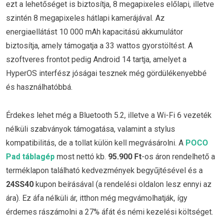
ezt a lehetőséget is biztosítja, 8 megapixeles előlapi, illetve
szintén 8 megapixeles hátlapi kamerájával. Az
energiaellátást 10 000 mAh kapacitású akkumulátor
biztosítja, amely támogatja a 33 wattos gyorstöltést. A
szoftveres frontot pedig Android 14 tartja, amelyet a
HyperOS interfész jóságai tesznek még gördülékenyebbé
és használhatóbbá.
Érdekes lehet még a Bluetooth 5.2, illetve a Wi-Fi 6 vezeték
nélküli szabványok támogatása, valamint a stylus
kompatibilitás, de a tollat külön kell megvásárolni. A
POCO
Pad táblagép
most nettó kb.
95.900 Ft
-os áron rendelhető a
terméklapon található kedvezmények begyűjtésével és a
24SS40
kupon beírásával (a rendelési oldalon lesz ennyi az
ára). Ez áfa nélküli ár, itthon még megvámolhatják, így
érdemes rászámolni a 27% áfát és némi kezelési költséget.