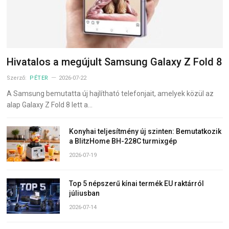
Hivatalos a megújult Samsung Galaxy Z Fold 8
Szerző:
PÉTER
2026-07-22
A Samsung bemutatta új hajlítható telefonjait, amelyek közül az
alap Galaxy Z Fold 8 lett a…
Konyhai teljesítmény új szinten: Bemutatkozik
a BlitzHome BH-228C turmixgép
2026-07-19
Top 5 népszerű kínai termék EU raktárról
júliusban
2026-07-14