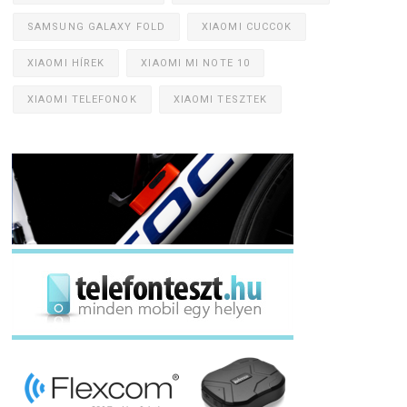
SAMSUNG GALAXY FOLD
XIAOMI CUCCOK
XIAOMI HÍREK
XIAOMI MI NOTE 10
XIAOMI TELEFONOK
XIAOMI TESZTEK