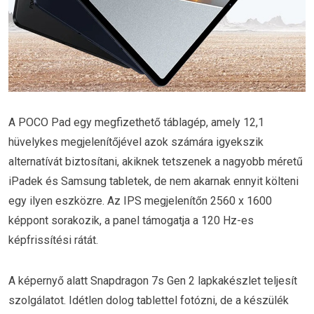
A POCO Pad egy megfizethető táblagép, amely 12,1
hüvelykes megjelenítőjével azok számára igyekszik
alternatívát biztosítani, akiknek tetszenek a nagyobb méretű
iPadek és Samsung tabletek, de nem akarnak ennyit költeni
egy ilyen eszközre. Az IPS megjelenítőn 2560 x 1600
képpont sorakozik, a panel támogatja a 120 Hz-es
képfrissítési rátát.
A képernyő alatt Snapdragon 7s Gen 2 lapkakészlet teljesít
szolgálatot. Idétlen dolog tablettel fotózni, de a készülék