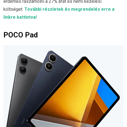
érdemes rászámolni a 27% áfát és némi kezelési
költséget.
További részletek és megrendelés erre a
linkre kattintva!
POCO Pad