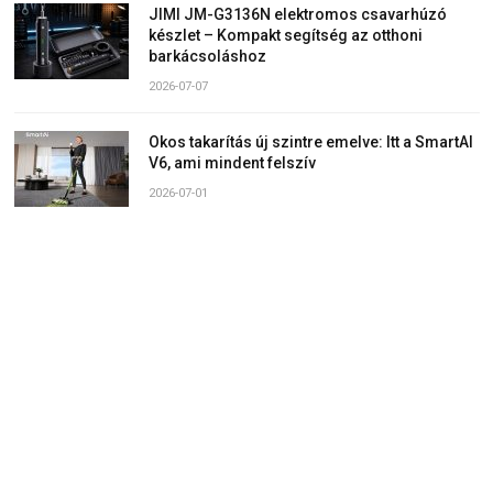
JIMI JM-G3136N elektromos csavarhúzó
készlet – Kompakt segítség az otthoni
barkácsoláshoz
2026-07-07
Okos takarítás új szintre emelve: Itt a SmartAI
V6, ami mindent felszív
2026-07-01