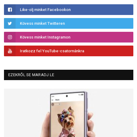
Like-olj minket Facebookon
Kövess minket Twitteren
Kövess minket Instagramon
Iratkozz fel YouTube-csatornánkra
EZEKRŐL SE MARADJ LE