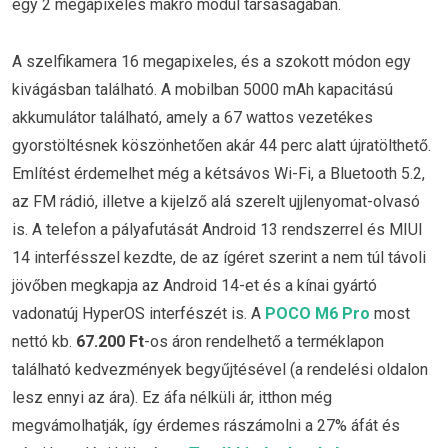
egy 2 megapixeles makró modul társaságában.
A szelfikamera 16 megapixeles, és a szokott módon egy
kivágásban található. A mobilban 5000 mAh kapacitású
akkumulátor található, amely a 67 wattos vezetékes
gyorstöltésnek köszönhetően akár 44 perc alatt újratölthető.
Említést érdemelhet még a kétsávos Wi-Fi, a Bluetooth 5.2,
az FM rádió, illetve a kijelző alá szerelt ujjlenyomat-olvasó
is. A telefon a pályafutását Android 13 rendszerrel és MIUI
14 interfésszel kezdte, de az ígéret szerint a nem túl távoli
jövőben megkapja az Android 14-et és a kínai gyártó
vadonatúj HyperOS interfészét is. A
POCO M6 Pro
most
nettó kb.
67.200 Ft
-os áron rendelhető a terméklapon
található kedvezmények begyűjtésével (a rendelési oldalon
lesz ennyi az ára). Ez áfa nélküli ár, itthon még
megvámolhatják, így érdemes rászámolni a 27% áfát és