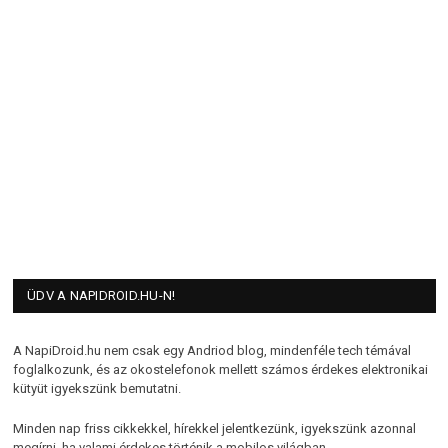
ÜDV A NAPIDROID.HU-N!
A NapiDroid.hu nem csak egy Andriod blog, mindenféle tech témával
foglalkozunk, és az okostelefonok mellett számos érdekes elektronikai
kütyüt igyekszünk bemutatni.
Minden nap friss cikkekkel, hírekkel jelentkezünk, igyekszünk azonnal
megírni, ha valami érdekes történik a mobilos világban.