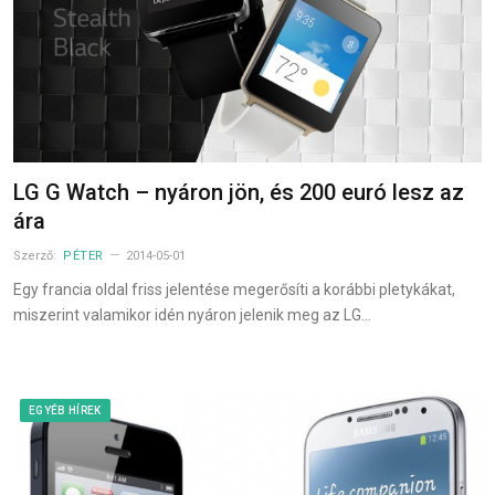
LG G Watch – nyáron jön, és 200 euró lesz az
ára
Szerző:
PÉTER
2014-05-01
Egy francia oldal friss jelentése megerősíti a korábbi pletykákat,
miszerint valamikor idén nyáron jelenik meg az LG…
EGYÉB HÍREK