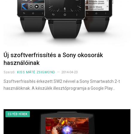
Új szoftverfrissítés a Sony okosorák
használóinak
Szerző:
KISS MÁTÉ ZSIGMOND
2014-04-23
Szoftverfrissítés érkezett SW2 névvel a Sony Smartwatch 2-t
használóknak. A készülék illesztőprogramja a Google Play…
EGYÉB HÍREK