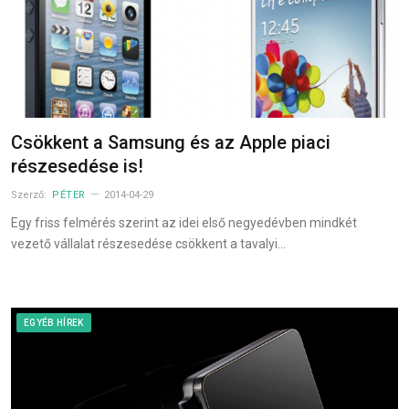
Csökkent a Samsung és az Apple piaci
részesedése is!
Szerző:
PÉTER
2014-04-29
Egy friss felmérés szerint az idei első negyedévben mindkét
vezető vállalat részesedése csökkent a tavalyi…
EGYÉB HÍREK