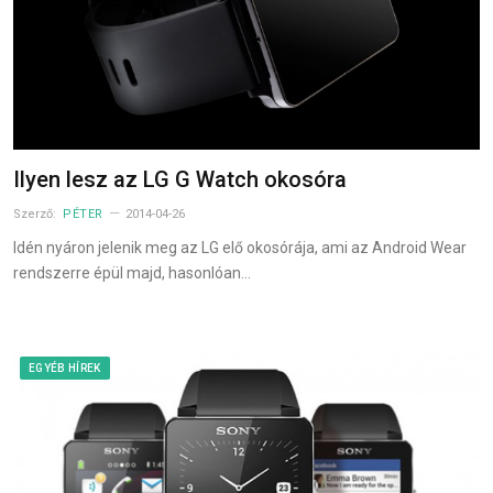
Ilyen lesz az LG G Watch okosóra
Szerző:
PÉTER
2014-04-26
Idén nyáron jelenik meg az LG elő okosórája, ami az Android Wear
rendszerre épül majd, hasonlóan…
EGYÉB HÍREK