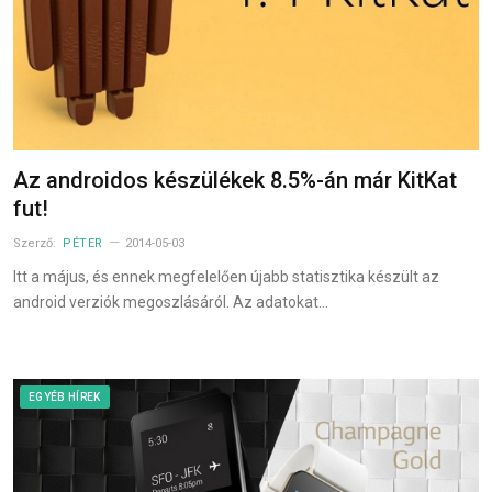
Az androidos készülékek 8.5%-án már KitKat
fut!
Szerző:
PÉTER
2014-05-03
Itt a május, és ennek megfelelően újabb statisztika készült az
android verziók megoszlásáról. Az adatokat…
EGYÉB HÍREK