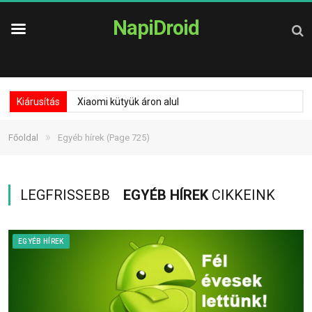
NapiDroid
Kiárusítás
Xiaomi kütyük áron alul
»
Főoldal
Egyéb hírek
(Page 725)
LEGFRISSEBB
EGYÉB HÍREK
CIKKEINK
EGYÉB HÍREK