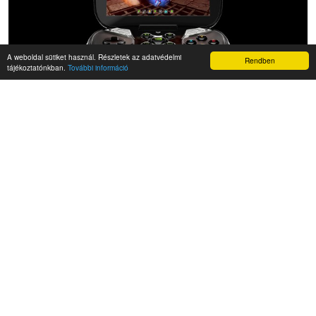
A weboldal sütiket használ. Részletek az adatvédelmi
Rendben
tájékoztatónkban.
További információ
NVIDIA Shield 2 brutális Tegra K1 procival és
4GB RAM-mal
Szerző:
PÉTER
2014-04-22
Jön az Nvidia új androidos játékkonzolja, a Shield 2, és a
kiszivárgott Antutu benchmark kép…
EGYÉB HÍREK