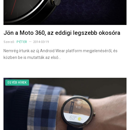
Jön a Moto 360, az eddigi legszebb okosóra
Szerző:
PÉTER
2014-03-19
Nemrég írtunk az új Android Wear platform megjelenéséről, és
közben be is mutatták az első…
EGYÉB HÍREK