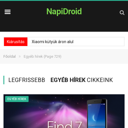
NapiDroid
Kiárusítás
Xiaomi kütyük áron alul
»
Főoldal
Egyéb hírek
(Page 729)
LEGFRISSEBB
EGYÉB HÍREK
CIKKEINK
EGYÉB HÍREK