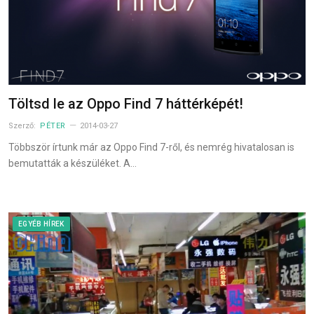
Töltsd le az Oppo Find 7 háttérképét!
Szerző:
PÉTER
2014-03-27
Többször írtunk már az Oppo Find 7-ről, és nemrég hivatalosan is
bemutatták a készüléket. A…
EGYÉB HÍREK