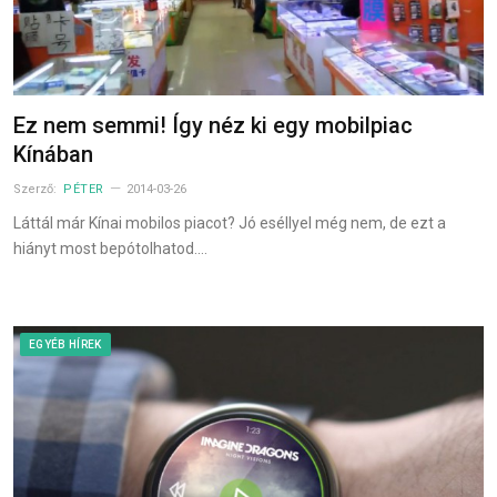
Ez nem semmi! Így néz ki egy mobilpiac
Kínában
Szerző:
PÉTER
2014-03-26
Láttál már Kínai mobilos piacot? Jó eséllyel még nem, de ezt a
hiányt most bepótolhatod.…
EGYÉB HÍREK