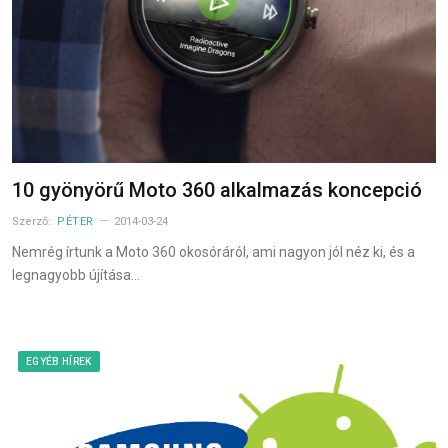
10 gyönyörű Moto 360 alkalmazás koncepció
Szerző:
PÉTER
2014-03-24
Nemrég írtunk a Moto 360 okosóráról, ami nagyon jól néz ki, és a
legnagyobb újítása…
EGYÉB HÍREK