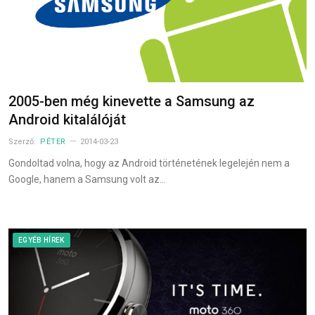
2005-ben még kinevette a Samsung az
Android kitalálóját
Szerző:
PÉTER
2014-03-23
Gondoltad volna, hogy az Android történetének legelején nem a
Google, hanem a Samsung volt az…
EGYÉB HÍREK