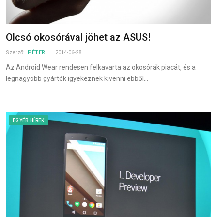
Olcsó okosórával jöhet az ASUS!
Szerző:
PÉTER
2014-06-28
Az Android Wear rendesen felkavarta az okosórák piacát, és a
legnagyobb gyártók igyekeznek kivenni ebből…
EGYÉB HÍREK