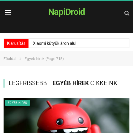
NapiDroid
Kiárusítás
Xiaomi kütyük áron alul
»
Főoldal
Egyéb hírek
(Page 718)
LEGFRISSEBB
EGYÉB HÍREK
CIKKEINK
EGYÉB HÍREK