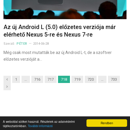
Az új Android L (5.0) előzetes verziója már
elérhető Nexus 5-re és Nexus 7-re
Szerző:
PÉTER
2014-06-28
Még csak most mutatták be az új Android L-t, de a szoftver
előzetes verzióját a…
Previous
1
…
716
717
718
719
720
…
733
Next
A weboldal sütiket használ. Részletek az adatvédelmi
Rendben
Napidroid.hu 2019
tájékoztatónkban.
További információ