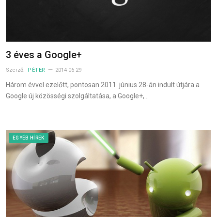
3 éves a Google+
Szerző:
PÉTER
2014-06-29
Három évvel ezelőtt, pontosan 2011. június 28-án indult útjára a
Google új közösségi szolgáltatása, a Google+,…
EGYÉB HÍREK