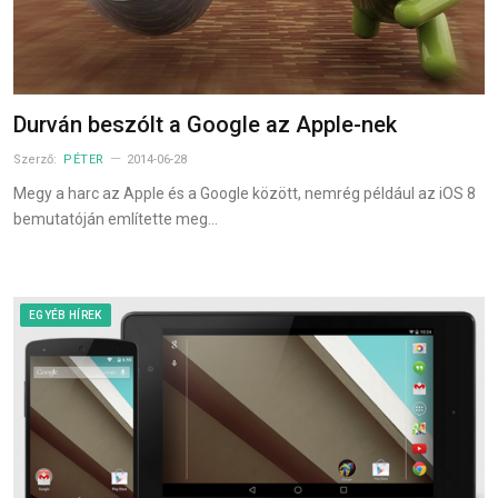
Durván beszólt a Google az Apple-nek
Szerző:
PÉTER
2014-06-28
Megy a harc az Apple és a Google között, nemrég például az iOS 8
bemutatóján említette meg…
EGYÉB HÍREK