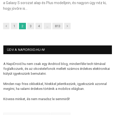
a Galaxy S sorozat alap és Plus modelljein, és nagyon úgy néz ki,
hogy jövőre is…
Previous
Next
1
2
3
4
…
813
ÜDV A NAPIDROID.HU-N!
A NapiDroid.hu nem csak egy Andriod blog, mindenféle tech témával
foglalkozunk, és az okostelefonok mellett számos érdekes elektronikai
kütyüt igyekszünk bemutatni.
Minden nap friss cikkekkel, hírekkel jelentkezünk, igyekszünk azonnal
megírni, ha valami érdekes történik a mobilos világban.
Kövess minket, és nem maradsz le semmiről!