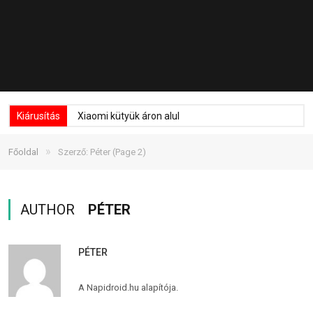
Kiárusítás
Xiaomi kütyük áron alul
»
Főoldal
Szerző: Péter
(Page 2)
AUTHOR
PÉTER
PÉTER
A Napidroid.hu alapítója.