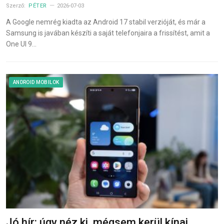
Szerző:
PÉTER
2026-07-03
A Google nemrég kiadta az Android 17 stabil verzióját, és már a
Samsung is javában készíti a saját telefonjaira a frissítést, amit a
One UI 9…
ANDROID MOBILOK
Jó hír: úgy néz ki, mégsem kerül kínai