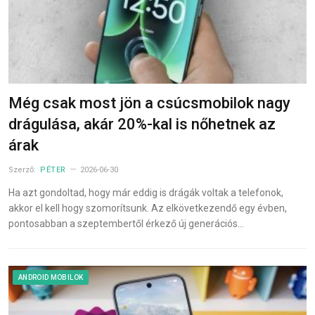
Még csak most jön a csúcsmobilok nagy
drágulása, akár 20%-kal is nőhetnek az
árak
Szerző:
PÉTER
2026-06-30
Ha azt gondoltad, hogy már eddig is drágák voltak a telefonok,
akkor el kell hogy szomorítsunk. Az elkövetkezendő egy évben,
pontosabban a szeptembertől érkező új generációs…
ANDROID MOBILOK