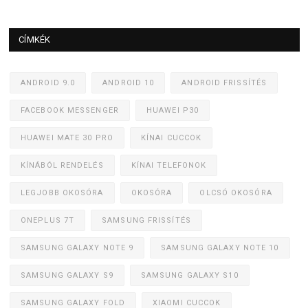
CÍMKÉK
ANDROID 9.0
ANDROID 10
ANDROID FRISSÍTÉS
FACEBOOK MESSENGER
HUAWEI P30
HUAWEI MATE 30 PRO
KÍNAI CUCCOK
KÍNÁBÓL RENDELÉS
KÍNAI TELEFONOK
LEGJOBB OKOSÓRA
OKOSÓRA
OLCSÓ OKOSÓRA
ONEPLUS 7T
SAMSUNG FRISSÍTÉS
SAMSUNG GALAXY NOTE 9
SAMSUNG GALAXY NOTE 10
SAMSUNG GALAXY S9
SAMSUNG GALAXY S10
SAMSUNG GALAXY FOLD
XIAOMI CUCCOK