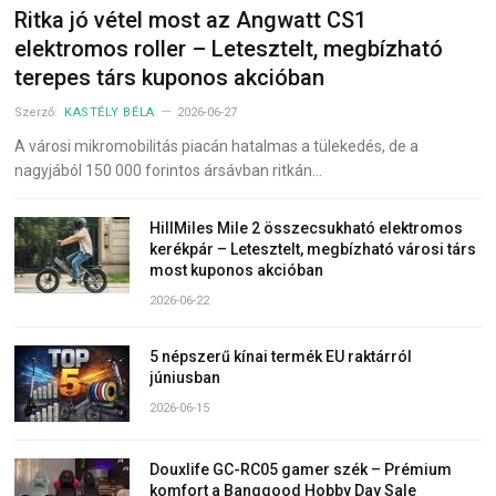
Ritka jó vétel most az Angwatt CS1
elektromos roller – Letesztelt, megbízható
terepes társ kuponos akcióban
Szerző:
KASTÉLY BÉLA
2026-06-27
A városi mikromobilitás piacán hatalmas a tülekedés, de a
nagyjából 150 000 forintos ársávban ritkán…
HillMiles Mile 2 összecsukható elektromos
kerékpár – Letesztelt, megbízható városi társ
most kuponos akcióban
2026-06-22
5 népszerű kínai termék EU raktárról
júniusban
2026-06-15
Douxlife GC-RC05 gamer szék – Prémium
komfort a Banggood Hobby Day Sale