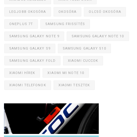
LEGJOBB OKOSÓRA
OKOSÓRA
OLCSÓ OKOSÓRA
ONEPLUS 7T
SAMSUNG FRISSÍTÉS
SAMSUNG GALAXY NOTE 9
SAMSUNG GALAXY NOTE 10
SAMSUNG GALAXY S9
SAMSUNG GALAXY S10
SAMSUNG GALAXY FOLD
XIAOMI CUCCOK
XIAOMI HÍREK
XIAOMI MI NOTE 10
XIAOMI TELEFONOK
XIAOMI TESZTEK