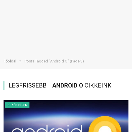
»
Főoldal
Posts Tagged "Android O"
(Page 3)
LEGFRISSEBB
ANDROID O
CIKKEINK
EGYÉB HÍREK