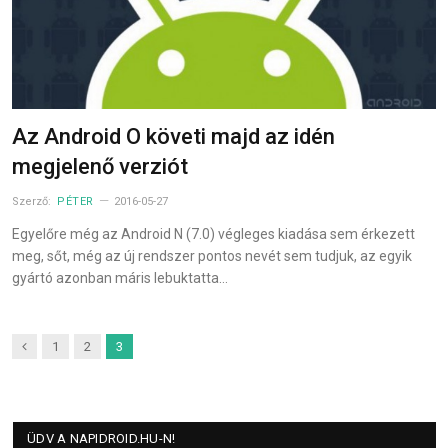
Az Android O követi majd az idén
megjelenő verziót
Szerző:
PÉTER
2016-05-27
Egyelőre még az Android N (7.0) végleges kiadása sem érkezett
meg, sőt, még az új rendszer pontos nevét sem tudjuk, az egyik
gyártó azonban máris lebuktatta…
Previous
1
2
3
ÜDV A NAPIDROID.HU-N!