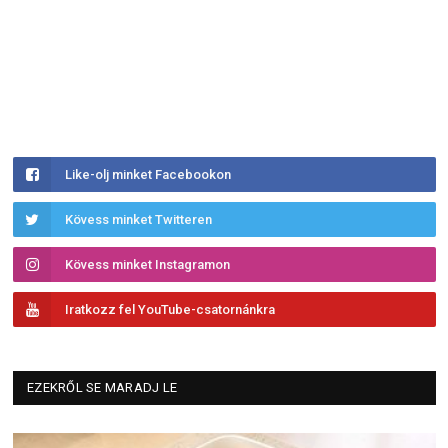
Like-olj minket Facebookon
Kövess minket Twitteren
Kövess minket Instagramon
Iratkozz fel YouTube-csatornánkra
EZEKRŐL SE MARADJ LE