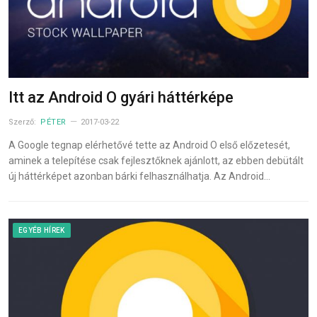
Itt az Android O gyári háttérképe
Szerző:
PÉTER
2017-03-22
A Google tegnap elérhetővé tette az Android O első előzetesét,
aminek a telepítése csak fejlesztőknek ajánlott, az ebben debütált
új háttérképet azonban bárki felhasználhatja. Az Android…
EGYÉB HÍREK