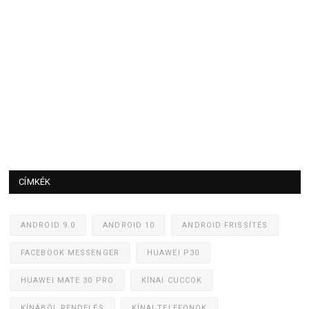
CÍMKÉK
ANDROID 9.0
ANDROID 10
ANDROID FRISSÍTÉS
FACEBOOK MESSENGER
HUAWEI P30
HUAWEI MATE 30 PRO
KÍNAI CUCCOK
KÍNÁBÓL RENDELÉS
KÍNAI TELEFONOK