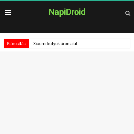
NapiDroid
Kiárusítás
Xiaomi kütyük áron alul