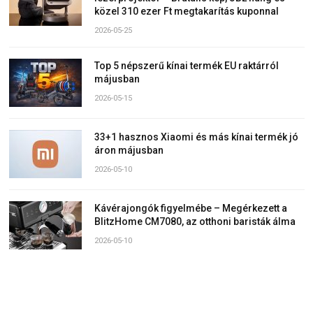
közel 310 ezer Ft megtakarítás kuponnal
2026-05-25
Top 5 népszerű kínai termék EU raktárról
májusban
2026-05-15
33+1 hasznos Xiaomi és más kínai termék jó
áron májusban
2026-05-10
Kávérajongók figyelmébe – Megérkezett a
BlitzHome CM7080, az otthoni baristák álma
2026-05-10