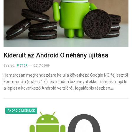
Kiderült az Android O néhány újítása
Szerző:
PÉTER
2017-03-09
Hamarosan megrendezésre kelül a következő Google I/O fejlesztői
konferencia (május 17.), és minden bizonnyal ekkor rántják majd le
a leplet a következő Android verzióról, legalábbis részben.…
ANDROID MOBILOK