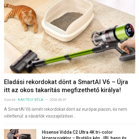
Eladási rekordokat dönt a SmartAI V6 – Újra
itt az okos takarítás megfizethető királya!
Szerző:
KASTÉLY BÉLA
2026-06-01
A SmartAI V6 ismét rekordokat dönt az európai piacon, és nem
véletlenül: a vásárlók visszajelzései…
Hisense Vidda C2 Ultra 4K tri-color
lézerprojektor – Brutális kép, JBL hang és