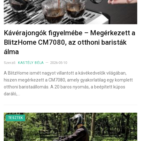
Kávérajongók figyelmébe – Megérkezett a
BlitzHome CM7080, az otthoni baristák
álma
Szerző:
KASTÉLY BÉLA
2026-05-10
A BlitzHome ismét nagyot villantott a kávékedvelők világában,
hiszen megérkezett a CM7080, amely gyakorlatilag egy komplett
otthoni baristaállomás. A 20 baros nyomás, a beépített kúpos
daráló,…
TESZTEK