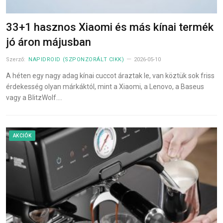
33+1 hasznos Xiaomi és más kínai termék
jó áron májusban
Szerző:
NAPIDROID (SZPONZORÁLT CIKK)
2026-05-10
A héten egy nagy adag kínai cuccot áraztak le, van köztük sok friss
érdekesség olyan márkáktól, mint a Xiaomi, a Lenovo, a Baseus
vagy a BlitzWolf.…
AKCIÓK