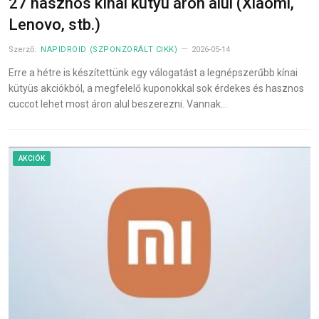
27 hasznos kínai kütyü áron alul (Xiaomi,
Lenovo, stb.)
Szerző:
NAPIDROID (SZPONZORÁLT CIKK)
2026-05-14
Erre a hétre is készítettünk egy válogatást a legnépszerűbb kínai
kütyüs akciókból, a megfelelő kuponokkal sok érdekes és hasznos
cuccot lehet most áron alul beszerezni. Vannak…
AKCIÓK