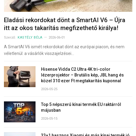
Eladási rekordokat dönt a SmartAI V6 – Újra
itt az okos takarítás megfizethető királya!
Szerző:
KASTÉLY BÉLA
2026-06-01
A SmartAI V6 ismét rekordokat dönt az európai piacon, és nem
véletlenül: a vásárlók visszajelzései…
Hisense Vidda C2 Ultra 4K tri-color
lézerprojektor – Brutális kép, JBL hang és
közel 310 ezer Ft megtakarítás kuponnal
2026-05-25
Top 5 népszerű kínai termék EU raktárról
májusban
2026-05-15
33+1 hasznos Xiaomi és más kínai termék jó