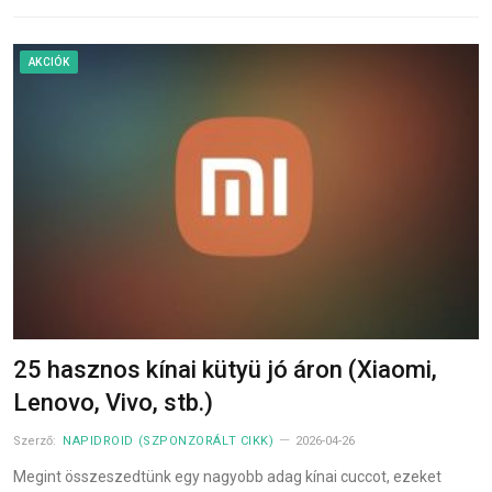
AKCIÓK
25 hasznos kínai kütyü jó áron (Xiaomi,
Lenovo, Vivo, stb.)
Szerző:
NAPIDROID (SZPONZORÁLT CIKK)
2026-04-26
Megint összeszedtünk egy nagyobb adag kínai cuccot, ezeket