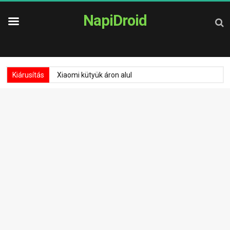
NapiDroid
Kiárusítás
Xiaomi kütyük áron alul