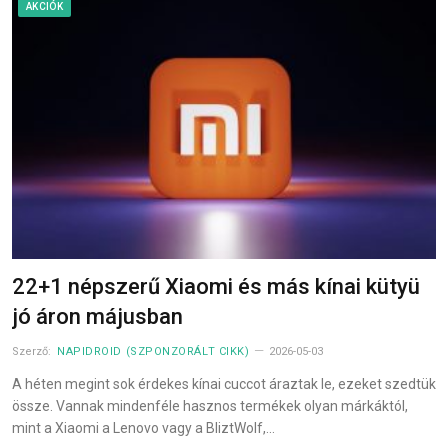
AKCIÓK
22+1 népszerű Xiaomi és más kínai kütyü
jó áron májusban
Szerző:
NAPIDROID (SZPONZORÁLT CIKK)
2026-05-03
A héten megint sok érdekes kínai cuccot áraztak le, ezeket szedtük
össze. Vannak mindenféle hasznos termékek olyan márkáktól,
mint a Xiaomi a Lenovo vagy a BliztWolf,…