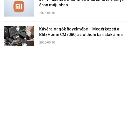
áron májusban
2026-05-10
Kávérajongók figyelmébe – Megérkezett a
BlitzHome CM7080, az otthoni baristák álma
2026-05-10