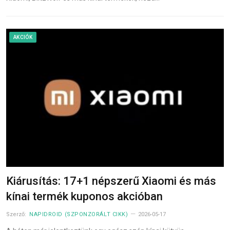
AKCIÓK
Kiárusítás: 17+1 népszerű Xiaomi és más
kínai termék kuponos akcióban
Szerző:
NAPIDROID (SZPONZORÁLT CIKK)
2026-05-17