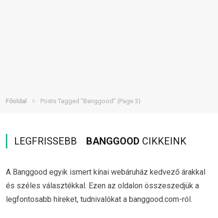
»
Főoldal
Posts Tagged "Banggood"
(Page 3)
LEGFRISSEBB
BANGGOOD
CIKKEINK
A Banggood egyik ismert kínai webáruház kedvező árakkal
és széles választékkal. Ezen az oldalon összeszedjük a
legfontosabb híreket, tudnivalókat a banggood.com-ról.