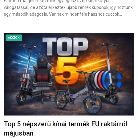
A héten már jelentkeztünk egy egész szép kínai kütyüs
válogatással, de azóta érkeztek újabb remek kuponok, így hoztunk
egy második adagot is. Vannak mindenféle hasznos cuccok…
AKCIÓK
Top 5 népszerű kínai termék EU raktárról
májusban