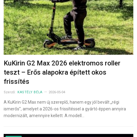
KuKirin G2 Max 2026 elektromos roller
teszt – Erős alapokra épített okos
frissítés
Szerző:
KASTÉLY BÉLA
2026-05-04
A KuKirin G2 Max nem új szereplő, hanem egy jól bevált „régi
ismerős”, amelyet a 2026-os frissítéssel a gyártó éppen annyira
modernizált, amennyire kellett. A modell…