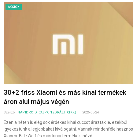
AKCIÓK
30+2 friss Xiaomi és más kínai termékek
áron alul május végén
Szerző:
NAPIDROID (SZPONZORÁLT CIKK)
2026-05-24
Ezen a héten is elég sok érdekes kínai cuccot áraztak le, ezekből
igyekeztünk a legjobbakat kiválogatni. Vannak mindenféle hasznos
Xiaomi, BlitzWolf és más kínai termékek, nézd…