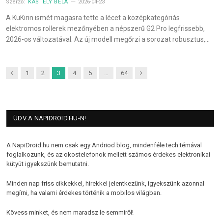
Szerző:
KASTÉLY BÉLA
2026-04-23
A KuKirin ismét magasra tette a lécet a középkategóriás
elektromos rollerek mezőnyében a népszerű G2 Pro legfrissebb,
2026-os változatával. Az új modell megőrzi a sorozat robusztus,…
Previous
Next
1
2
3
4
5
…
64
ÜDV A NAPIDROID.HU-N!
A NapiDroid.hu nem csak egy Andriod blog, mindenféle tech témával
foglalkozunk, és az okostelefonok mellett számos érdekes elektronikai
kütyüt igyekszünk bemutatni.
Minden nap friss cikkekkel, hírekkel jelentkezünk, igyekszünk azonnal
megírni, ha valami érdekes történik a mobilos világban.
Kövess minket, és nem maradsz le semmiről!