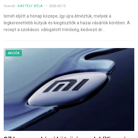
Szerző:
KASTÉLY BÉLA
2026-05-15
Ismét eljött a hónap közepe, így újra átnéztük, melyek a
legkeresettebb kütyük és kiegészítők a hazai vásárlók körében. A
recept a szokásos: válogatott minőség, kedvező ár…
AKCIÓK