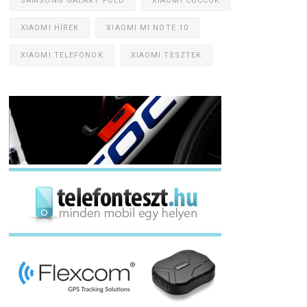
SAMSUNG GALAXY FOLD
XIAOMI CUCCOK
XIAOMI HÍREK
XIAOMI MI NOTE 10
XIAOMI TELEFONOK
XIAOMI TESZTEK