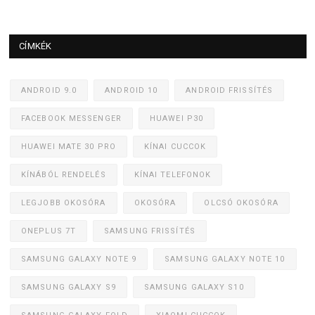
CÍMKÉK
ANDROID 9.0
ANDROID 10
ANDROID FRISSÍTÉS
FACEBOOK MESSENGER
HUAWEI P30
HUAWEI MATE 30 PRO
KÍNAI CUCCOK
KÍNÁBÓL RENDELÉS
KÍNAI TELEFONOK
LEGJOBB OKOSÓRA
OKOSÓRA
OLCSÓ OKOSÓRA
ONEPLUS 7T
SAMSUNG FRISSÍTÉS
SAMSUNG GALAXY NOTE 9
SAMSUNG GALAXY NOTE 10
SAMSUNG GALAXY S9
SAMSUNG GALAXY S10