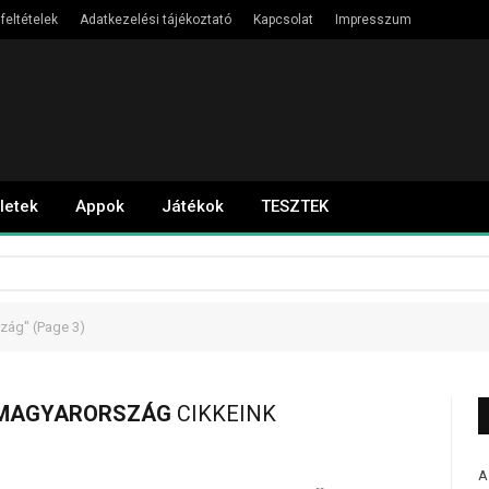
feltételek
Adatkezelési tájékoztató
Kapcsolat
Impresszum
letek
Appok
Játékok
TESZTEK
szág"
(Page 3)
 MAGYARORSZÁG
CIKKEINK
A