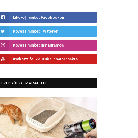
Like-olj minket Facebookon
Kövess minket Twitteren
Kövess minket Instagramon
Iratkozz fel YouTube-csatornánkra
EZEKRŐL SE MARADJ LE