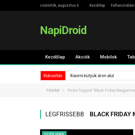
csütörtök, augusztus 6
Kezdőlap
Felhasználási 
NapiDroid
Kezdőlap
Akciók
Mobilok
Tab
Kiárusítás
Xiaomi kütyük áron alul
»
Főoldal
Posts Tagged "Black Friday Magyaror
LEGFRISSEBB
BLACK FRIDAY
EGYÉB HÍREK