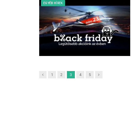
EGYÉB HÍREK
Previous
Next
1
2
3
4
5