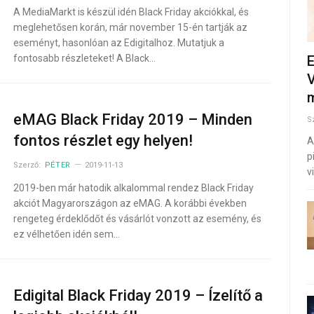
A MediaMarkt is készül idén Black Friday akciókkal, és
meglehetősen korán, már november 15-én tartják az
eseményt, hasonlóan az Edigitalhoz. Mutatjuk a
fontosabb részleteket! A Black…
E
V
m
eMAG Black Friday 2019 – Minden
S
fontos részlet egy helyen!
A
p
Szerző:
PÉTER
2019-11-13
v
2019-ben már hatodik alkalommal rendez Black Friday
akciót Magyarországon az eMAG. A korábbi években
rengeteg érdeklődőt és vásárlót vonzott az esemény, és
ez vélhetően idén sem…
Edigital Black Friday 2019 – Ízelítő a