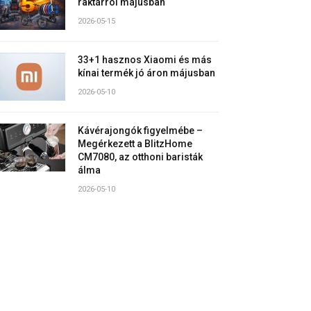
raktárról májusban
2026-05-15
33+1 hasznos Xiaomi és más
kínai termék jó áron májusban
2026-05-10
Kávérajongók figyelmébe –
Megérkezett a BlitzHome
CM7080, az otthoni baristák
álma
2026-05-10