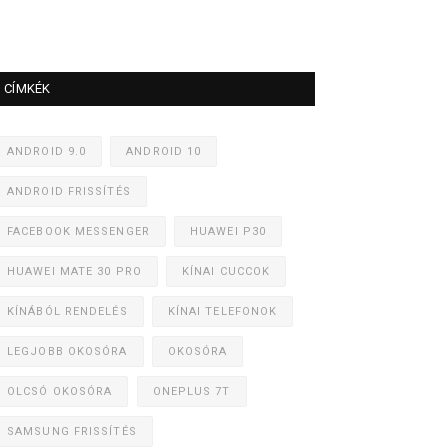
CÍMKÉK
ANDROID 9.0
ANDROID 10
ANDROID FRISSÍTÉS
FACEBOOK MESSENGER
HUAWEI P30
HUAWEI MATE 30 PRO
KÍNAI CUCCOK
KÍNÁBÓL RENDELÉS
KÍNAI TELEFONOK
LEGJOBB OKOSÓRA
OKOSÓRA
OLCSÓ OKOSÓRA
ONEPLUS 7T
SAMSUNG FRISSÍTÉS