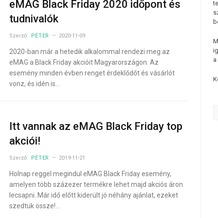
eMAG Black Friday 2020 időpont és
t
s
tudnivalók
b
Szerző:
PÉTER
2020-11-09
M
i
2020-ban már a hetedik alkalommal rendezi meg az
a
eMAG a Black Friday akcióit Magyarországon. Az
esemény minden évben renget érdeklődőt és vásárlót
K
vonz, és idén is…
Itt vannak az eMAG Black Friday top
akciói!
Szerző:
PÉTER
2019-11-21
Holnap reggel megindul eMAG Black Friday esemény,
amelyen több százezer termékre lehet majd akciós áron
lecsapni. Már idő előtt kiderült jó néhány ajánlat, ezeket
szedtük össze!…