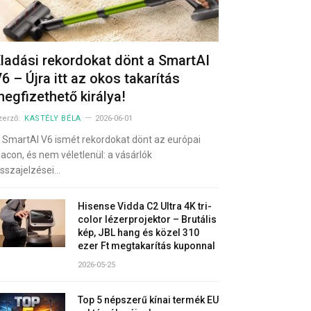
ladási rekordokat dönt a SmartAI
6 – Újra itt az okos takarítás
egfizethető királya!
zerző:
KASTÉLY BÉLA
2026-06-01
 SmartAI V6 ismét rekordokat dönt az európai
iacon, és nem véletlenül: a vásárlók
isszajelzései…
Hisense Vidda C2 Ultra 4K tri-
color lézerprojektor – Brutális
kép, JBL hang és közel 310
ezer Ft megtakarítás kuponnal
2026-05-25
Top 5 népszerű kínai termék EU