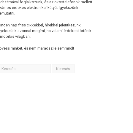
ech témával foglalkozunk, és az okostelefonok mellett
zámos érdekes elektronikai kütyüt igyekszünk
emutatni.
inden nap friss cikkekkel, hírekkel jelentkezünk,
gyekszünk azonnal megírni, ha valami érdekes történik
 mobilos világban.
övess minket, és nem maradsz le semmiről!