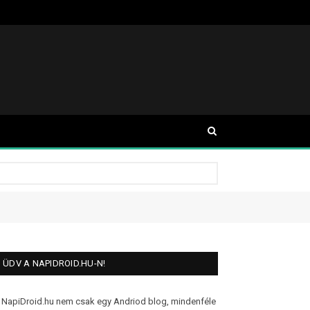
ÜDV A NAPIDROID.HU-N!
 NapiDroid.hu nem csak egy Andriod blog, mindenféle