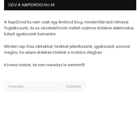
ÜDV A NAPIDROID.HU-N!
A NapiDroid.hu nem csak egy Andriod blog, mindenféle tech témával
foglalkozunk, és az okostelefonok mellett számos érdekes elektronikai
kütyüt igyekszünk bemutatni.
Minden nap friss cikkekkel, hírekkel jelentkezünk, igyekszünk azonnal
megírni, ha valami érdekes történik a mobilos világban.
Kövess minket, és nem maradsz le semmiről!