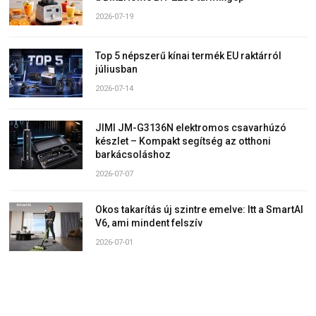
2026-07-19
Top 5 népszerű kínai termék EU raktárról
júliusban
2026-07-14
JIMI JM-G3136N elektromos csavarhúzó
készlet – Kompakt segítség az otthoni
barkácsoláshoz
2026-07-07
Okos takarítás új szintre emelve: Itt a SmartAI
V6, ami mindent felszív
2026-07-01