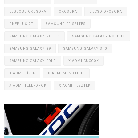
LEGJOBB OKOSÓRA
OKOSÓRA
OLCSÓ OKOSÓRA
ONEPLUS 7T
SAMSUNG FRISSÍTÉS
SAMSUNG GALAXY NOTE 9
SAMSUNG GALAXY NOTE 10
SAMSUNG GALAXY S9
SAMSUNG GALAXY S10
SAMSUNG GALAXY FOLD
XIAOMI CUCCOK
XIAOMI HÍREK
XIAOMI MI NOTE 10
XIAOMI TELEFONOK
XIAOMI TESZTEK