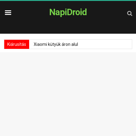
NapiDroid
Kiárusítás
Xiaomi kütyük áron alul