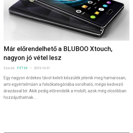
Már előrendelhető a BLUBOO Xtouch,
nagyon jó vétel lesz
Szerző:
PÉTER
2015-10-31
Egy nagyon érdekes távol-keleti készülék jelenik meg hamarosan,
ami egyértelműen a felsőkategóriába sorolható, mégis kedvező
árazással bír. Akik pedig előrendelik a mobilt, azok még olcsóbban
hozzájuthatnak.…