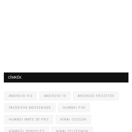
CÍMKÉK
ANDROID 9.0
ANDROID 10
ANDROID FRISSÍTÉS
FACEBOOK MESSENGER
HUAWEI P30
HUAWEI MATE 30 PRO
KÍNAI CUCCOK
KÍNÁBÓL RENDELÉS
KÍNAI TELEFONOK