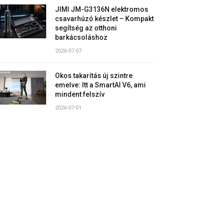
JIMI JM-G3136N elektromos
csavarhúzó készlet – Kompakt
segítség az otthoni
barkácsoláshoz
2026-07-07
Okos takarítás új szintre
emelve: Itt a SmartAI V6, ami
mindent felszív
2026-07-01