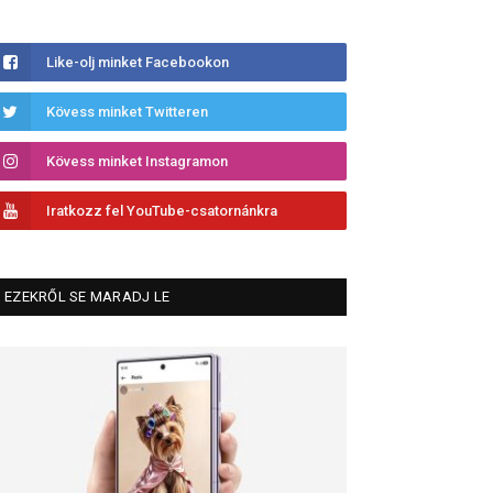
Like-olj minket Facebookon
Kövess minket Twitteren
Kövess minket Instagramon
Iratkozz fel YouTube-csatornánkra
EZEKRŐL SE MARADJ LE