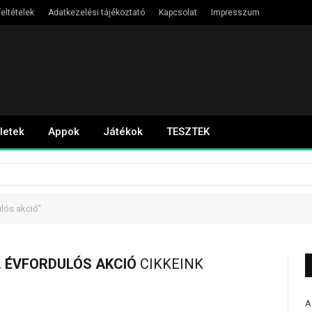
eltételek
Adatkezelési tájékoztató
Kapcsolat
Impresszum
letek
Appok
Játékok
TESZTEK
lós akció"
. ÉVFORDULÓS AKCIÓ
CIKKEINK
A