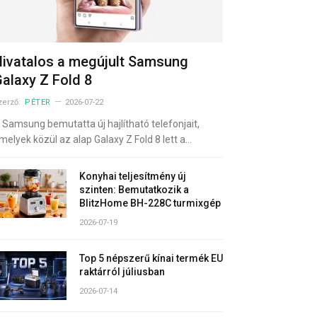
ivatalos a megújult Samsung
alaxy Z Fold 8
zerző:
PÉTER
2026-07-22
 Samsung bemutatta új hajlítható telefonjait,
melyek közül az alap Galaxy Z Fold 8 lett a…
Konyhai teljesítmény új
szinten: Bemutatkozik a
BlitzHome BH-228C turmixgép
2026-07-19
Top 5 népszerű kínai termék EU
raktárról júliusban
2026-07-14