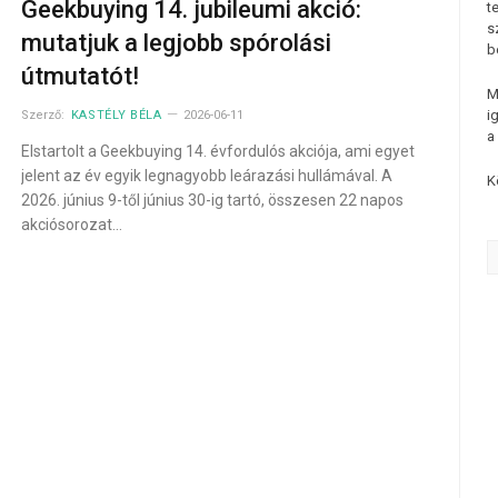
Geekbuying 14. jubileumi akció:
t
s
mutatjuk a legjobb spórolási
b
útmutatót!
M
i
Szerző:
KASTÉLY BÉLA
2026-06-11
a
Elstartolt a Geekbuying 14. évfordulós akciója, ami egyet
jelent az év egyik legnagyobb leárazási hullámával. A
K
2026. június 9-től június 30-ig tartó, összesen 22 napos
akciósorozat…