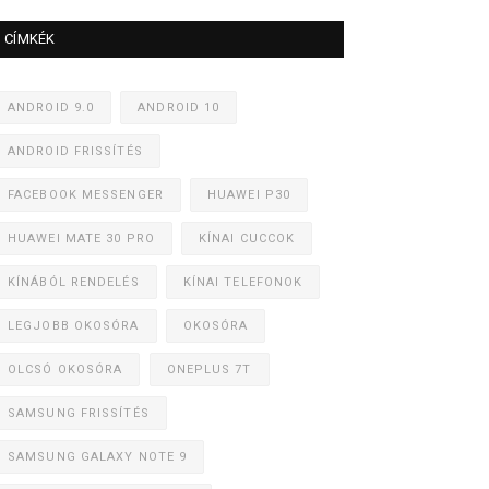
CÍMKÉK
ANDROID 9.0
ANDROID 10
ANDROID FRISSÍTÉS
FACEBOOK MESSENGER
HUAWEI P30
HUAWEI MATE 30 PRO
KÍNAI CUCCOK
KÍNÁBÓL RENDELÉS
KÍNAI TELEFONOK
LEGJOBB OKOSÓRA
OKOSÓRA
OLCSÓ OKOSÓRA
ONEPLUS 7T
SAMSUNG FRISSÍTÉS
SAMSUNG GALAXY NOTE 9