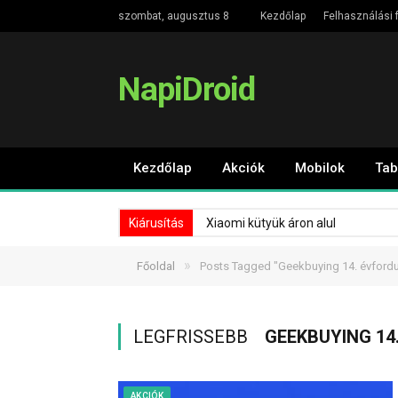
szombat, augusztus 8
Kezdőlap
Felhasználási f
NapiDroid
Kezdőlap
Akciók
Mobilok
Tab
Kiárusítás
Xiaomi kütyük áron alul
»
Főoldal
Posts Tagged "Geekbuying 14. évfordu
LEGFRISSEBB
GEEKBUYING 14
AKCIÓK