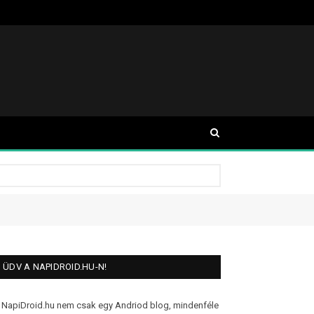
ÜDV A NAPIDROID.HU-N!
 NapiDroid.hu nem csak egy Andriod blog, mindenféle