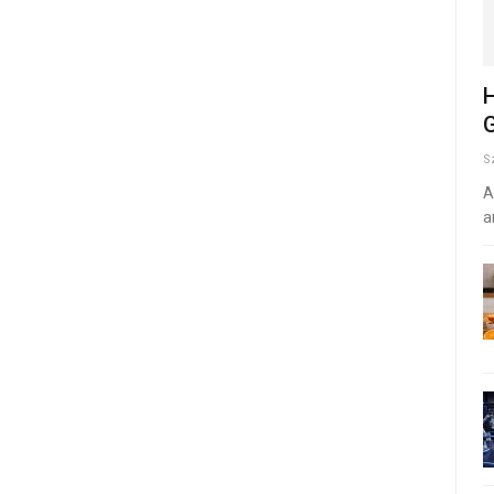
H
G
S
A
a