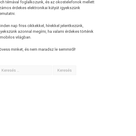
ech témával foglalkozunk, és az okostelefonok mellett
zámos érdekes elektronikai kütyüt igyekszünk
emutatni.
inden nap friss cikkekkel, hírekkel jelentkezünk,
gyekszünk azonnal megírni, ha valami érdekes történik
 mobilos világban.
övess minket, és nem maradsz le semmiről!