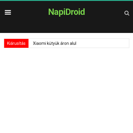
NapiDroid
Kiárusítás
Xiaomi kütyük áron alul