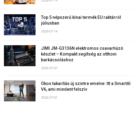
2026-07-19
Top 5 népszerű kínai termék EU raktárról
júliusban
2026-07-14
JIMI JM-G3136N elektromos csavarhúzó
készlet – Kompakt segítség az otthoni
barkácsoláshoz
2026-07-07
Okos takarítás új szintre emelve: Itt a SmartAI
V6, ami mindent felszív
2026-07-01