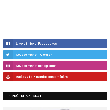
Like-olj minket Facebookon
Kövess minket Twitteren
Kövess minket Instagramon
Iratkozz fel YouTube-csatornánkra
EZEKRŐL SE MARADJ LE