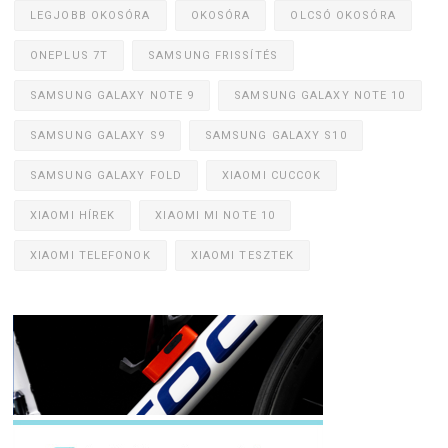
LEGJOBB OKOSÓRA
OKOSÓRA
OLCSÓ OKOSÓRA
ONEPLUS 7T
SAMSUNG FRISSÍTÉS
SAMSUNG GALAXY NOTE 9
SAMSUNG GALAXY NOTE 10
SAMSUNG GALAXY S9
SAMSUNG GALAXY S10
SAMSUNG GALAXY FOLD
XIAOMI CUCCOK
XIAOMI HÍREK
XIAOMI MI NOTE 10
XIAOMI TELEFONOK
XIAOMI TESZTEK