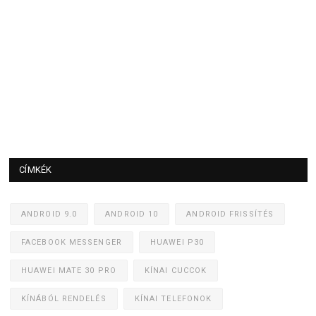
CÍMKÉK
ANDROID 9.0
ANDROID 10
ANDROID FRISSÍTÉS
FACEBOOK MESSENGER
HUAWEI P30
HUAWEI MATE 30 PRO
KÍNAI CUCCOK
KÍNÁBÓL RENDELÉS
KÍNAI TELEFONOK