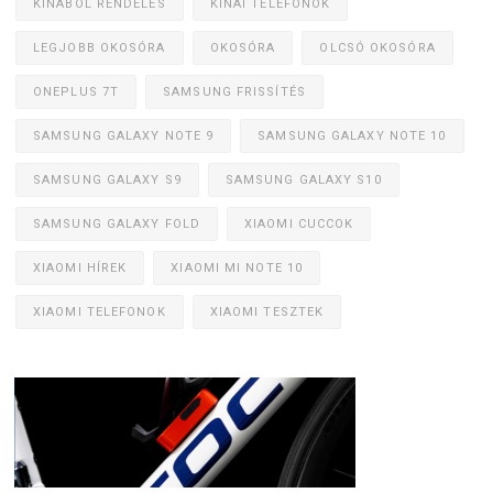
KÍNÁBÓL RENDELÉS
KÍNAI TELEFONOK
LEGJOBB OKOSÓRA
OKOSÓRA
OLCSÓ OKOSÓRA
ONEPLUS 7T
SAMSUNG FRISSÍTÉS
SAMSUNG GALAXY NOTE 9
SAMSUNG GALAXY NOTE 10
SAMSUNG GALAXY S9
SAMSUNG GALAXY S10
SAMSUNG GALAXY FOLD
XIAOMI CUCCOK
XIAOMI HÍREK
XIAOMI MI NOTE 10
XIAOMI TELEFONOK
XIAOMI TESZTEK