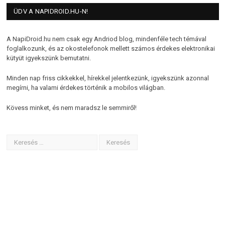
ÜDV A NAPIDROID.HU-N!
A NapiDroid.hu nem csak egy Andriod blog, mindenféle tech témával
foglalkozunk, és az okostelefonok mellett számos érdekes elektronikai
kütyüt igyekszünk bemutatni.
Minden nap friss cikkekkel, hírekkel jelentkezünk, igyekszünk azonnal
megírni, ha valami érdekes történik a mobilos világban.
Kövess minket, és nem maradsz le semmiről!