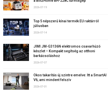
a BlitzHome BH-228C turmixgép
2026-07-19
Top 5 népszerű kínai termék EU raktárról
júliusban
2026-07-14
JIMI JM-G3136N elektromos csavarhúzó
készlet – Kompakt segítség az otthoni
barkácsoláshoz
2026-07-07
Okos takarítás új szintre emelve: Itt a SmartAI
V6, ami mindent felszív
2026-07-01