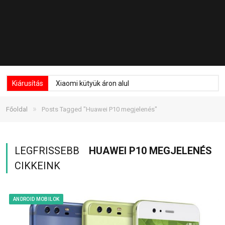
Kiárusítás
Xiaomi kütyük áron alul
»
Főoldal
Posts Tagged "Huawei P10 megjelenés"
LEGFRISSEBB
HUAWEI P10 MEGJELENÉS
CIKKEINK
ANDROID MOBILOK