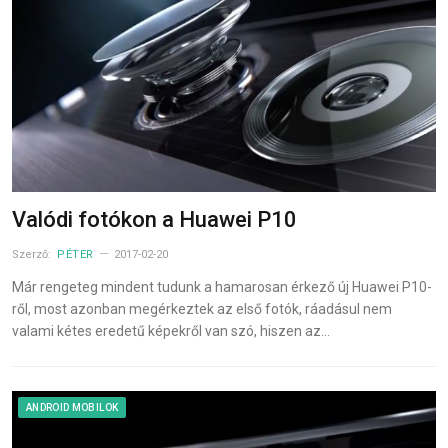
Valódi fotókon a Huawei P10
Szerző:
PÉTER
2017-02-20
Már rengeteg mindent tudunk a hamarosan érkező új Huawei P10-
ről, most azonban megérkeztek az első fotók, ráadásul nem
valami kétes eredetű képekről van szó, hiszen az…
ANDROID MOBILOK