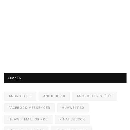
CÍMKÉK
ANDROID 9.0
ANDROID 10
ANDROID FRISSÍTÉS
FACEBOOK MESSENGER
HUAWEI P30
HUAWEI MATE 30 PRO
KÍNAI CUCCOK