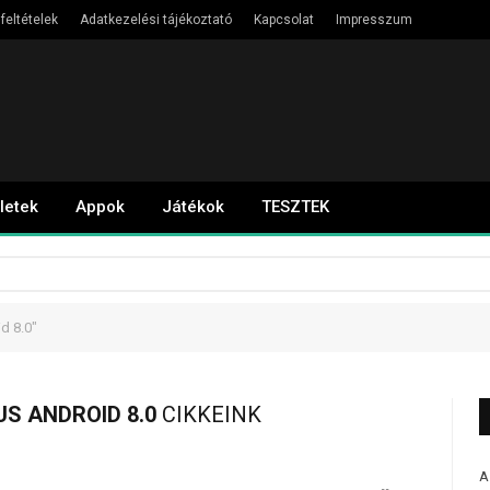
feltételek
Adatkezelési tájékoztató
Kapcsolat
Impresszum
letek
Appok
Játékok
TESZTEK
d 8.0"
US ANDROID 8.0
CIKKEINK
A