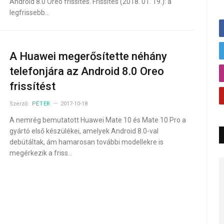
Android 8.0 Oreo frissítés. Frissítés (2018. 01. 19.): a
legfrissebb…
A Huawei megerősítette néhány
telefonjára az Android 8.0 Oreo
frissítést
Szerző:
PÉTER
2017-10-18
A nemrég bemutatott Huawei Mate 10 és Mate 10 Pro a
gyártó első készülékei, amelyek Android 8.0-val
debütáltak, ám hamarosan további modellekre is
megérkezik a friss…