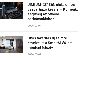
JIMI JM-G3136N elektromos
csavarhúzó készlet – Kompakt
segítség az otthoni
barkácsoláshoz
2026-07-07
Okos takarítás új szintre
emelve: Itt a SmartAI V6, ami
mindent felszív
2026-07-01