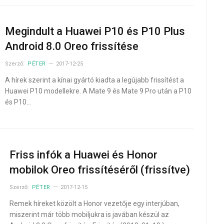
Megindult a Huawei P10 és P10 Plus
Android 8.0 Oreo frissítése
Szerző:
PÉTER
2017-12-25
A hírek szerint a kínai gyártó kiadta a legújabb frissítést a
Huawei P10 modellekre. A Mate 9 és Mate 9 Pro után a P10
és P10…
Friss infók a Huawei és Honor
mobilok Oreo frissítéséről (frissítve)
Szerző:
PÉTER
2017-12-15
Remek híreket közölt a Honor vezetője egy interjúban,
miszerint már több mobiljukra is javában készül az