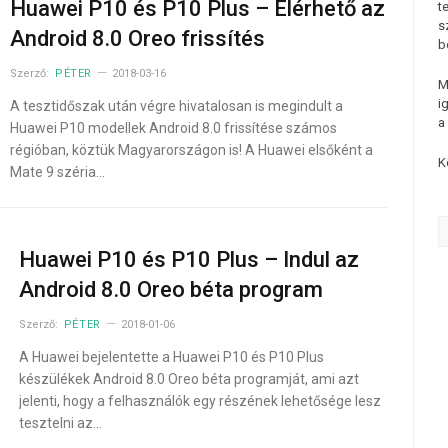
Huawei P10 és P10 Plus – Elérhető az
t
s
Android 8.0 Oreo frissítés
b
Szerző:
PÉTER
2018-03-16
M
i
A tesztidőszak után végre hivatalosan is megindult a
a
Huawei P10 modellek Android 8.0 frissítése számos
régióban, köztük Magyarországon is! A Huawei elsőként a
K
Mate 9 széria…
Huawei P10 és P10 Plus – Indul az
Android 8.0 Oreo béta program
Szerző:
PÉTER
2018-01-06
A Huawei bejelentette a Huawei P10 és P10 Plus
készülékek Android 8.0 Oreo béta programját, ami azt
jelenti, hogy a felhasználók egy részének lehetősége lesz
tesztelni az…