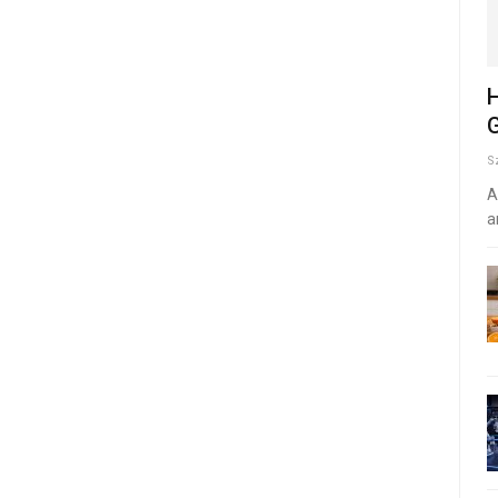
H
G
S
A
a