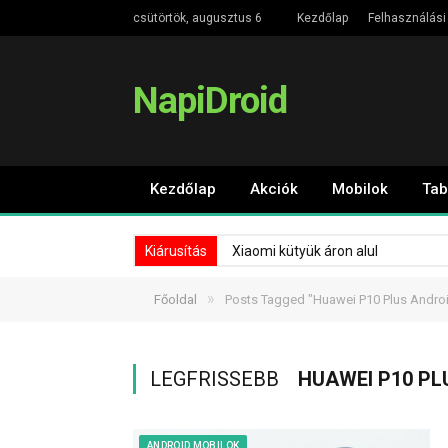
csütörtök, augusztus 6
Kezdőlap
Felhasználási 
NapiDroid
Kezdőlap
Akciók
Mobilok
Tab
Kiárusítás
Xiaomi kütyük áron alul
»
Főoldal
Posts Tagged "Huawei P10 Plus Androi
LEGFRISSEBB
HUAWEI P10 PL
ANDROID MOBILOK