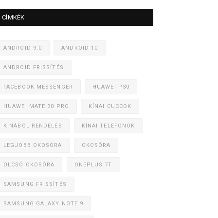
CÍMKÉK
ANDROID 9.0
ANDROID 10
ANDROID FRISSÍTÉS
FACEBOOK MESSENGER
HUAWEI P30
HUAWEI MATE 30 PRO
KÍNAI CUCCOK
KÍNÁBÓL RENDELÉS
KÍNAI TELEFONOK
LEGJOBB OKOSÓRA
OKOSÓRA
OLCSÓ OKOSÓRA
ONEPLUS 7T
SAMSUNG FRISSÍTÉS
SAMSUNG GALAXY NOTE 9