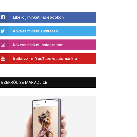
Like-olj minket Facebookon
Kövess minket Twitteren
Kövess minket Instagramon
Iratkozz fel YouTube-csatornánkra
EZEKRŐL SE MARADJ LE