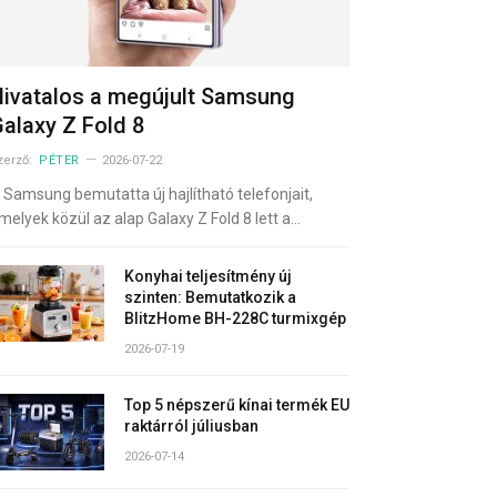
ivatalos a megújult Samsung
alaxy Z Fold 8
zerző:
PÉTER
2026-07-22
 Samsung bemutatta új hajlítható telefonjait,
melyek közül az alap Galaxy Z Fold 8 lett a…
Konyhai teljesítmény új
szinten: Bemutatkozik a
BlitzHome BH-228C turmixgép
2026-07-19
Top 5 népszerű kínai termék EU
raktárról júliusban
2026-07-14