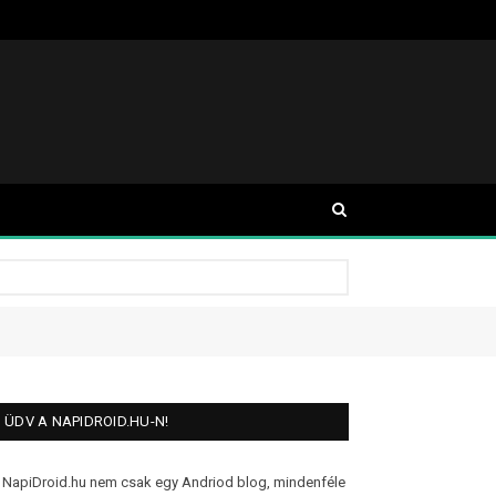
ÜDV A NAPIDROID.HU-N!
 NapiDroid.hu nem csak egy Andriod blog, mindenféle