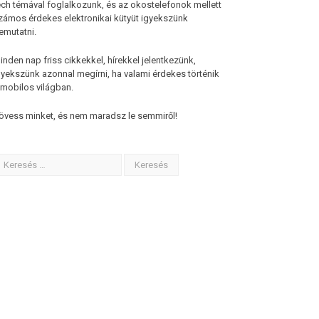
ech témával foglalkozunk, és az okostelefonok mellett
zámos érdekes elektronikai kütyüt igyekszünk
emutatni.
inden nap friss cikkekkel, hírekkel jelentkezünk,
gyekszünk azonnal megírni, ha valami érdekes történik
 mobilos világban.
övess minket, és nem maradsz le semmiről!