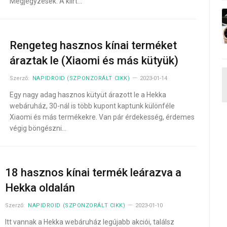
Megjegyzések: A kiírt…
Rengeteg hasznos kínai terméket
áraztak le (Xiaomi és más kütyük)
Szerző:
NAPIDROID (SZPONZORÁLT CIKK)
2023-01-14
Egy nagy adag hasznos kütyüt árazott le a Hekka
webáruház, 30-nál is több kupont kaptunk különféle
Xiaomi és más termékekre. Van pár érdekesség, érdemes
végig böngészni…
18 hasznos kínai termék leárazva a
Hekka oldalán
Szerző:
NAPIDROID (SZPONZORÁLT CIKK)
2023-01-10
Itt vannak a Hekka webáruház legújabb akciói, találsz