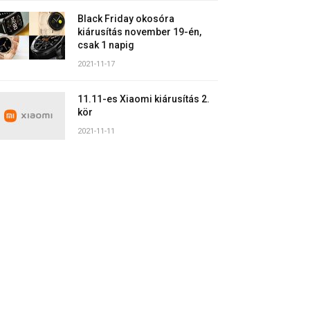
Black Friday okosóra
kiárusítás november 19-én,
csak 1 napig
2021-11-17
11.11-es Xiaomi kiárusítás 2.
kör
2021-11-11