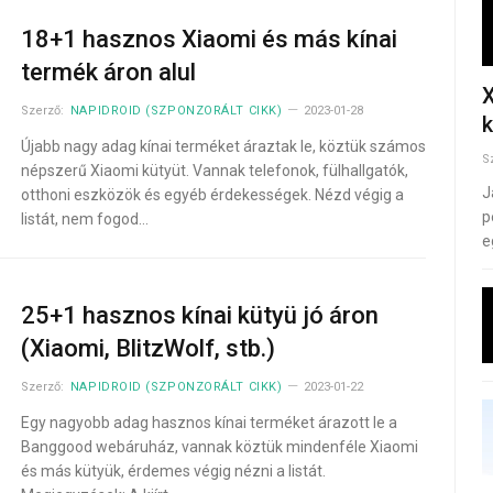
18+1 hasznos Xiaomi és más kínai
termék áron alul
X
Szerző:
NAPIDROID (SZPONZORÁLT CIKK)
2023-01-28
k
Újabb nagy adag kínai terméket áraztak le, köztük számos
S
népszerű Xiaomi kütyüt. Vannak telefonok, fülhallgatók,
J
otthoni eszközök és egyéb érdekességek. Nézd végig a
p
listát, nem fogod…
e
25+1 hasznos kínai kütyü jó áron
(Xiaomi, BlitzWolf, stb.)
Szerző:
NAPIDROID (SZPONZORÁLT CIKK)
2023-01-22
Egy nagyobb adag hasznos kínai terméket árazott le a
Banggood webáruház, vannak köztük mindenféle Xiaomi
és más kütyük, érdemes végig nézni a listát.