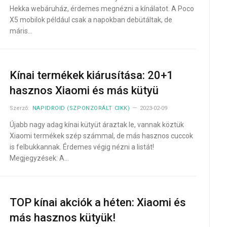
Hekka webáruház, érdemes megnézni a kínálatot. A Poco
X5 mobilok például csak a napokban debütáltak, de
máris…
Kínai termékek kiárusítása: 20+1
hasznos Xiaomi és más kütyü
Szerző:
NAPIDROID (SZPONZORÁLT CIKK)
2023-02-09
Újabb nagy adag kínai kütyüt áraztak le, vannak köztük
Xiaomi termékek szép számmal, de más hasznos cuccok
is felbukkannak. Érdemes végig nézni a listát!
Megjegyzések: A…
TOP kínai akciók a héten: Xiaomi és
más hasznos kütyük!