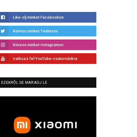
Like-olj minket Facebookon
Kövess minket Twitteren
Kövess minket Instagramon
Iratkozz fel YouTube-csatornánkra
EZEKRŐL SE MARADJ LE