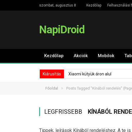
szombat, augusztus 8
Kezdőlap
Felhasználási f
NapiDroid
Kezdőlap
Akciók
Mobilok
Tab
Kiárusítás
Xiaomi kütyük áron alul
»
Főoldal
Posts Tagged "Kínából rendelés"
(Page
LEGFRISSEBB
KÍNÁBÓL REND
Tippek, leírások Kínából rendeléshez. A te is