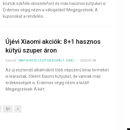
köztük sokféle okostelefont és más hasznos kütyüket is.
Érdemes végig nézni a válogatást! Megjegyzések: A
kuponokat a rendelési…
Újévi Xiaomi akciók: 8+1 hasznos
kütyü szuper áron
Szerző:
NAPIDROID (SZPONZORÁLT CIKK)
2023-01-08
Az új esztendő alkalmából több népszerű kínai terméket
is leáraztak, főként Xiaomi kütyüket, de vannak más
érdekességek is. Érdemes végig nézni a listát!
Megjegyzések: A kiírt…
Next
51