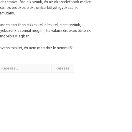
ech témával foglalkozunk, és az okostelefonok mellett
zámos érdekes elektronikai kütyüt igyekszünk
emutatni.
inden nap friss cikkekkel, hírekkel jelentkezünk,
gyekszünk azonnal megírni, ha valami érdekes történik
 mobilos világban.
övess minket, és nem maradsz le semmiről!