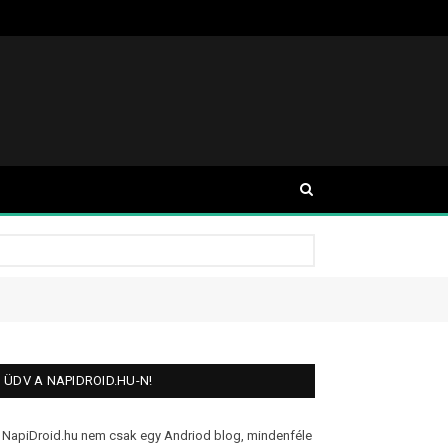
ÜDV A NAPIDROID.HU-N!
 NapiDroid.hu nem csak egy Andriod blog, mindenféle