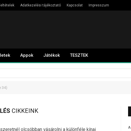
eltételek
Adatkezelési tájékoztató
Kapcsolat
Impresszum
letek
Appok
Játékok
TESZTEK
 34)
ELÉS
CIKKEINK
A
 szeretnél olcsóbban vásárolni a különféle kínai