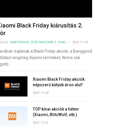
iaomi Black Friday kiárusítás 2.
ör
zerző:
NAPIDROID (SZPONZORÁLT CIKK)
2021-11-25
avában zajlanak a Black Friday akciók, a Banggood
éldául rengeteg Xiaomi terméket, illetve sok
gyéb…
Xiaomi Black Friday akciók:
népszerű kütyük áron alul!
2021-11-24
TOP kínai akciók a héten
(Xiaomi, BlitzWolf, stb.)
2021-11-21