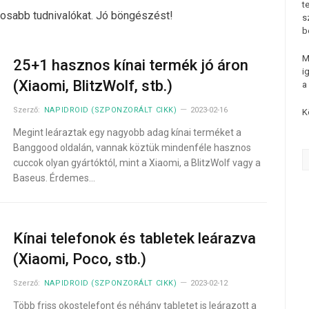
t
tosabb tudnivalókat. Jó böngészést!
s
b
M
25+1 hasznos kínai termék jó áron
i
(Xiaomi, BlitzWolf, stb.)
a
Szerző:
NAPIDROID (SZPONZORÁLT CIKK)
2023-02-16
K
Megint leáraztak egy nagyobb adag kínai terméket a
Banggood oldalán, vannak köztük mindenféle hasznos
cuccok olyan gyártóktól, mint a Xiaomi, a BlitzWolf vagy a
Baseus. Érdemes…
Kínai telefonok és tabletek leárazva
(Xiaomi, Poco, stb.)
Szerző:
NAPIDROID (SZPONZORÁLT CIKK)
2023-02-12
Több friss okostelefont és néhány tabletet is leárazott a