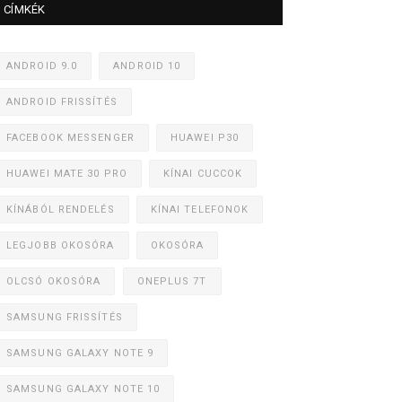
CÍMKÉK
ANDROID 9.0
ANDROID 10
ANDROID FRISSÍTÉS
FACEBOOK MESSENGER
HUAWEI P30
HUAWEI MATE 30 PRO
KÍNAI CUCCOK
KÍNÁBÓL RENDELÉS
KÍNAI TELEFONOK
LEGJOBB OKOSÓRA
OKOSÓRA
OLCSÓ OKOSÓRA
ONEPLUS 7T
SAMSUNG FRISSÍTÉS
SAMSUNG GALAXY NOTE 9
SAMSUNG GALAXY NOTE 10