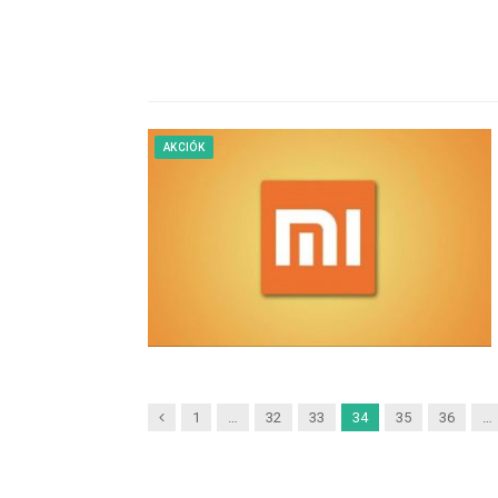
AKCIÓK
Previous
1
…
32
33
34
35
36
…