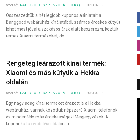
Szerző:
NAPIDROID (SZPONZORÁLT CIKK)
2023-02-05
Összeszedtük a hét legjobb kuponos ajánlatait a
Banggood webáruház kínálatából, számos érdekes kütyüt
lehet most jóval a szokásos árak alatt beszerezni, köztük
remek Xiaomi termékeket, de…
Rengeteg leárazott kínai termék:
Xiaomi és más kütyük a Hekka
oldalán
Szerző:
NAPIDROID (SZPONZORÁLT CIKK)
2023-02-02
Egy nagy adag kínai terméket árazott le a Hekka
webáruház, vannak közöttük népszerű Xiaomi telefonok
és mindenféle más érdekességek! Megjegyzések: A
kuponokat a rendelési oldalon, a…