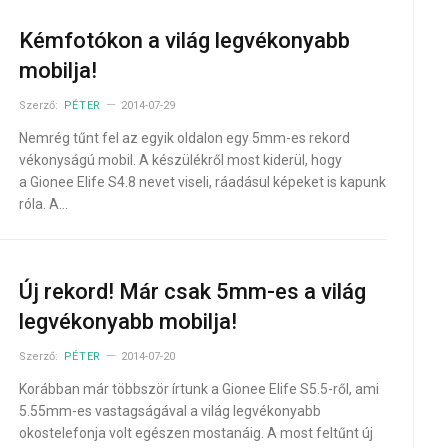
Kémfotókon a világ legvékonyabb
mobilja!
Szerző:
PÉTER
2014-07-29
Nemrég tűnt fel az egyik oldalon egy 5mm-es rekord
vékonyságú mobil. A készülékről most kiderül, hogy
a Gionee Elife S4.8 nevet viseli, ráadásul képeket is kapunk
róla. A…
Új rekord! Már csak 5mm-es a világ
legvékonyabb mobilja!
Szerző:
PÉTER
2014-07-20
Korábban már többször írtunk a Gionee Elife S5.5-ről, ami
5.55mm-es vastagságával a világ legvékonyabb
okostelefonja volt egészen mostanáig. A most feltűnt új