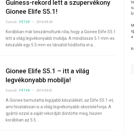
Guiness-rekord lett a szupervékony
t
s
Gionee Elife S5.1!
b
Szerző:
PÉTER
2014-09-24
M
i
Korábban már beszámoltunk róla, hogy a Gionee Elife S5.1
a
lett a világ legvékonyabb mobilja. A mindössze 5.1 mm-es
készülék egy 5.5 mm-es társától hódította el a…
K
Gionee Elife S5.1 – itt a világ
legvékonyabb mobilja!
Szerző:
PÉTER
2014-09-01
A Gionee bemutatta legújabb készülékét, az Elife S5.1-et,
ami hivatalosan is a világ legvékonyabb okostelefonja. A
gyártó ezzel a saját rekordját döntötte meg, hiszen
korábban az 5.5…