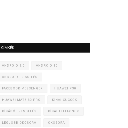
CÍMKÉK
ANDROID 9.0
ANDROID 10
ANDROID FRISSÍTÉS
FACEBOOK MESSENGER
HUAWEI P30
HUAWEI MATE 30 PRO
KÍNAI CUCCOK
KÍNÁBÓL RENDELÉS
KÍNAI TELEFONOK
LEGJOBB OKOSÓRA
OKOSÓRA