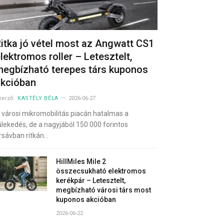
itka jó vétel most az Angwatt CS1
lektromos roller – Letesztelt,
egbízható terepes társ kuponos
akcióban
zerző:
KASTÉLY BÉLA
2026-06-27
 városi mikromobilitás piacán hatalmas a
ülekedés, de a nagyjából 150 000 forintos
rsávban ritkán…
HillMiles Mile 2
összecsukható elektromos
kerékpár – Letesztelt,
megbízható városi társ most
kuponos akcióban
2026-06-22