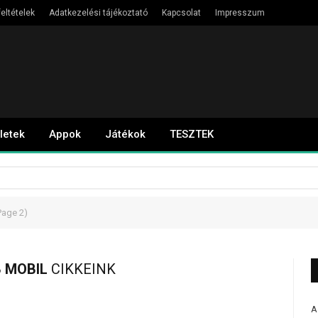
eltételek
Adatkezelési tájékoztató
Kapcsolat
Impresszum
letek
Appok
Játékok
TESZTEK
Page 2)
 MOBIL
CIKKEINK
A