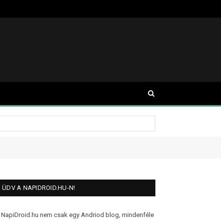
ÜDV A NAPIDROID.HU-N!
 NapiDroid.hu nem csak egy Andriod blog, mindenféle