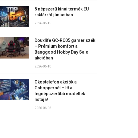
5 népszerű kínai termék EU
raktárról júniusban
2026-06-15
Douxlife GC-RC05 gamer szék
– Prémium komfort a
Banggood Hobby Day Sale
akcióban
2026-06-10
Okostelefon akciók a
Gshoppernél – Itt a
legnépszerűbb modellek
listája!
2026-06-06