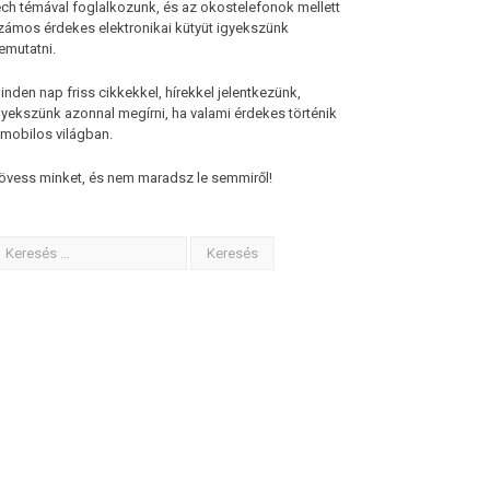
ech témával foglalkozunk, és az okostelefonok mellett
zámos érdekes elektronikai kütyüt igyekszünk
emutatni.
inden nap friss cikkekkel, hírekkel jelentkezünk,
gyekszünk azonnal megírni, ha valami érdekes történik
 mobilos világban.
övess minket, és nem maradsz le semmiről!