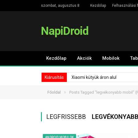
szombat, augusztus 8
Kezdőlap
Felhasználási f
NapiDroid
Kezdőlap
Akciók
Mobilok
Tab
Kiárusítás
Xiaomi kütyük áron alul
»
Főoldal
Posts Tagged "legvékonyabb mobil"
(
LEGFRISSEBB
LEGVÉKONYABB
ANDROID MOBILOK