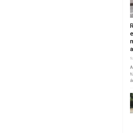
R
e
m
S
A
t
á