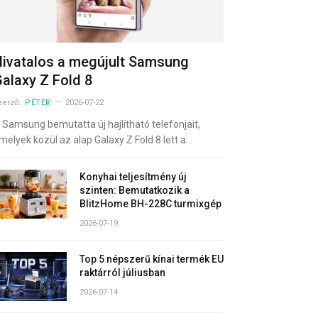
ivatalos a megújult Samsung
alaxy Z Fold 8
zerző:
PÉTER
2026-07-22
 Samsung bemutatta új hajlítható telefonjait,
melyek közül az alap Galaxy Z Fold 8 lett a…
Konyhai teljesítmény új
szinten: Bemutatkozik a
BlitzHome BH-228C turmixgép
2026-07-19
Top 5 népszerű kínai termék EU
raktárról júliusban
2026-07-14