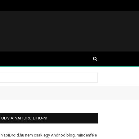
ÜDV A NAPIDROID.HU-N!
 NapiDroid.hu nem csak egy Andriod blog, mindenféle