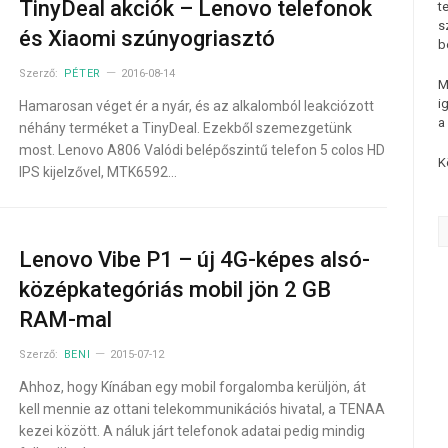
TinyDeal akciók – Lenovo telefonok
t
s
és Xiaomi szúnyogriasztó
b
Szerző:
PÉTER
2016-08-14
M
i
Hamarosan véget ér a nyár, és az alkalomból leakciózott
a
néhány terméket a TinyDeal. Ezekből szemezgetünk
most. Lenovo A806 Valódi belépőszintű telefon 5 colos HD
K
IPS kijelzővel, MTK6592…
Lenovo Vibe P1 – új 4G-képes alsó-
középkategóriás mobil jön 2 GB
RAM-mal
Szerző:
BENI
2015-07-12
Ahhoz, hogy Kínában egy mobil forgalomba kerüljön, át
kell mennie az ottani telekommunikációs hivatal, a TENAA
kezei között. A náluk járt telefonok adatai pedig mindig