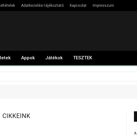
eltételek
Adatkezelési tájékoztató
Kapcsolat
Impresszum
letek
Appok
Játékok
TESZTEK
1
CIKKEINK
A