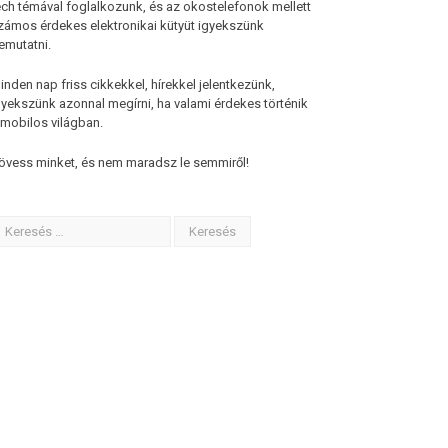
ech témával foglalkozunk, és az okostelefonok mellett
zámos érdekes elektronikai kütyüt igyekszünk
emutatni.
inden nap friss cikkekkel, hírekkel jelentkezünk,
gyekszünk azonnal megírni, ha valami érdekes történik
 mobilos világban.
övess minket, és nem maradsz le semmiről!