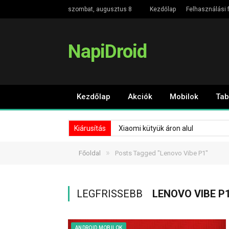
szombat, augusztus 8
Kezdőlap
Felhasználási f
NapiDroid
Kezdőlap
Akciók
Mobilok
Tab
Kiárusítás
Xiaomi kütyük áron alul
»
Főoldal
Posts Tagged "Lenovo Vibe P1"
LEGFRISSEBB
LENOVO VIBE P
ANDROID MOBILOK