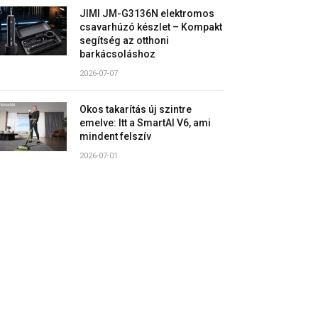
JIMI JM-G3136N elektromos
csavarhúzó készlet – Kompakt
segítség az otthoni
barkácsoláshoz
2026-07-07
Okos takarítás új szintre
emelve: Itt a SmartAI V6, ami
mindent felszív
2026-07-01