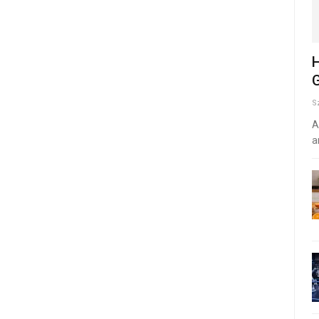
H
G
S
A
a