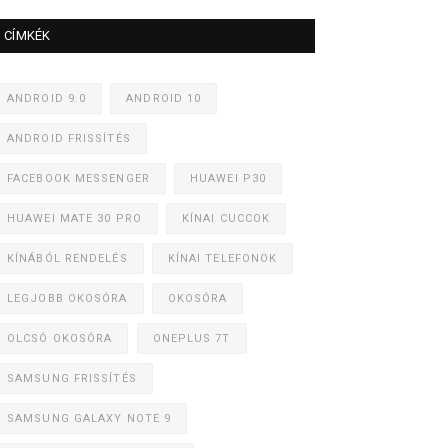
CÍMKÉK
ANDROID 9.0
ANDROID 10
ANDROID FRISSÍTÉS
FACEBOOK MESSENGER
HUAWEI P30
HUAWEI MATE 30 PRO
KÍNAI CUCCOK
KÍNÁBÓL RENDELÉS
KÍNAI TELEFONOK
LEGJOBB OKOSÓRA
OKOSÓRA
OLCSÓ OKOSÓRA
ONEPLUS 7T
SAMSUNG FRISSÍTÉS
SAMSUNG GALAXY NOTE 9