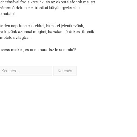
ech témával foglalkozunk, és az okostelefonok mellett
zámos érdekes elektronikai kütyüt igyekszünk
emutatni.
inden nap friss cikkekkel, hírekkel jelentkezünk,
gyekszünk azonnal megírni, ha valami érdekes történik
 mobilos világban.
övess minket, és nem maradsz le semmiről!