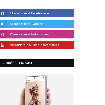
Like-olj minket Facebookon
Kövess minket Twitteren
Kövess minket Instagramon
Iratkozz fel YouTube-csatornánkra
EZEKRŐL SE MARADJ LE