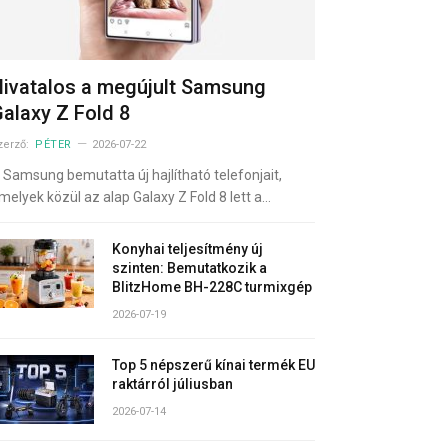
ivatalos a megújult Samsung
alaxy Z Fold 8
zerző:
PÉTER
2026-07-22
 Samsung bemutatta új hajlítható telefonjait,
melyek közül az alap Galaxy Z Fold 8 lett a…
Konyhai teljesítmény új
szinten: Bemutatkozik a
BlitzHome BH-228C turmixgép
2026-07-19
Top 5 népszerű kínai termék EU
raktárról júliusban
2026-07-14