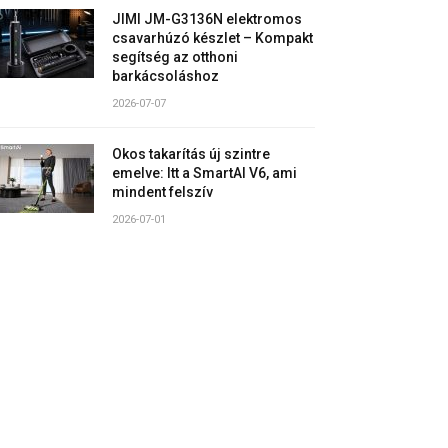
JIMI JM-G3136N elektromos
csavarhúzó készlet – Kompakt
segítség az otthoni
barkácsoláshoz
2026-07-07
Okos takarítás új szintre
emelve: Itt a SmartAI V6, ami
mindent felszív
2026-07-01