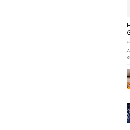
H
G
S
A
a