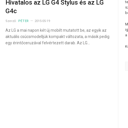
Hivatalos az LG G4 Stylus és az LG
t
s
G4c
b
Szerző:
PÉTER
2015-05-19
M
i
Az LG a mai napon két új mobilt mutatott be, az egyik az
a
aktuális csúcsmodelljük kompakt változata, a másik pedig
egy érintőceruzával felvértezett darab. Az LG…
K