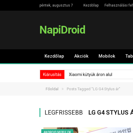
péntek, augusztus 7
Kezdőlap
Felhasználási fel
NapiDroid
Kezdőlap
Akciók
Mobilok
Tab
Kiárusítás
Xiaomi kütyük áron alul
»
Főoldal
Posts Tagged "LG G4 Stylus ár"
LEGFRISSEBB
LG G4 STYLUS 
ANDROID MOBILOK