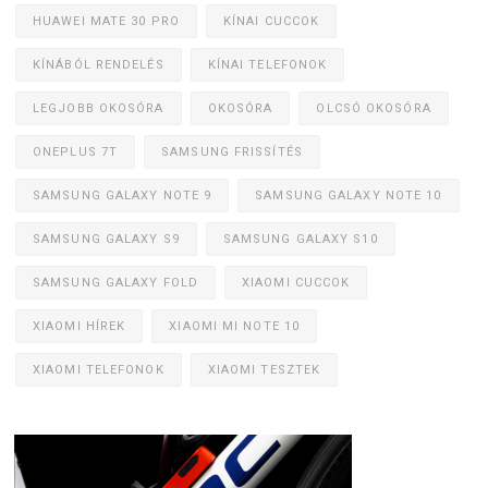
HUAWEI MATE 30 PRO
KÍNAI CUCCOK
KÍNÁBÓL RENDELÉS
KÍNAI TELEFONOK
LEGJOBB OKOSÓRA
OKOSÓRA
OLCSÓ OKOSÓRA
ONEPLUS 7T
SAMSUNG FRISSÍTÉS
SAMSUNG GALAXY NOTE 9
SAMSUNG GALAXY NOTE 10
SAMSUNG GALAXY S9
SAMSUNG GALAXY S10
SAMSUNG GALAXY FOLD
XIAOMI CUCCOK
XIAOMI HÍREK
XIAOMI MI NOTE 10
XIAOMI TELEFONOK
XIAOMI TESZTEK