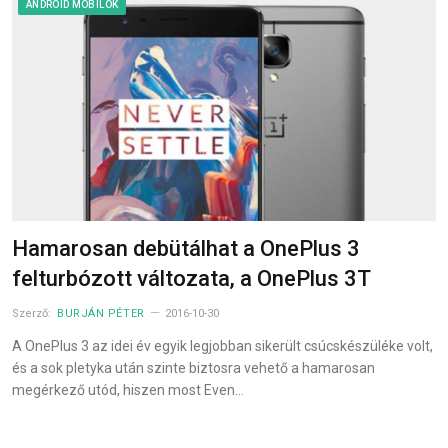
ANDROID MOBILOK
Hamarosan debütálhat a OnePlus 3
felturbózott változata, a OnePlus 3T
Szerző:
BURJÁN PÉTER
2016-10-30
A OnePlus 3 az idei év egyik legjobban sikerült csúcskészüléke volt,
és a sok pletyka után szinte biztosra vehető a hamarosan
megérkező utód, hiszen most Even…