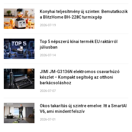
Konyhai teljesítmény új szinten: Bemutatkozik
a BlitzHome BH-228C turmixgép
2026-07-19
Top 5 népszerű kínai termék EU raktárról
júliusban
2026-07-14
JIMI JM-G3136N elektromos csavarhúzó
készlet – Kompakt segítség az otthoni
barkácsoláshoz
2026-07-07
Okos takarítás új szintre emelve: Itt a SmartAI
V6, ami mindent felszív
2026-07-01