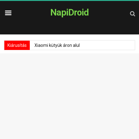
NapiDroid
Kiárusítás
Xiaomi kütyük áron alul