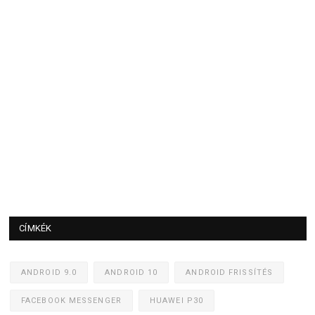
CÍMKÉK
ANDROID 9.0
ANDROID 10
ANDROID FRISSÍTÉS
FACEBOOK MESSENGER
HUAWEI P30