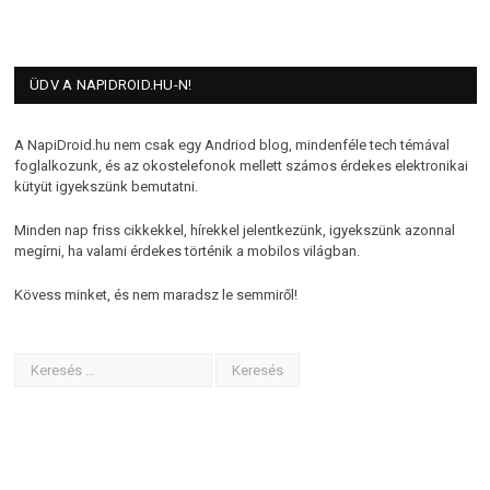
ÜDV A NAPIDROID.HU-N!
A NapiDroid.hu nem csak egy Andriod blog, mindenféle tech témával
foglalkozunk, és az okostelefonok mellett számos érdekes elektronikai
kütyüt igyekszünk bemutatni.
Minden nap friss cikkekkel, hírekkel jelentkezünk, igyekszünk azonnal
megírni, ha valami érdekes történik a mobilos világban.
Kövess minket, és nem maradsz le semmiről!