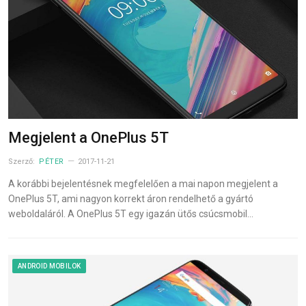
Megjelent a OnePlus 5T
Szerző:
PÉTER
2017-11-21
A korábbi bejelentésnek megfelelően a mai napon megjelent a
OnePlus 5T, ami nagyon korrekt áron rendelhető a gyártó
weboldaláról. A OnePlus 5T egy igazán ütős csúcsmobil…
ANDROID MOBILOK