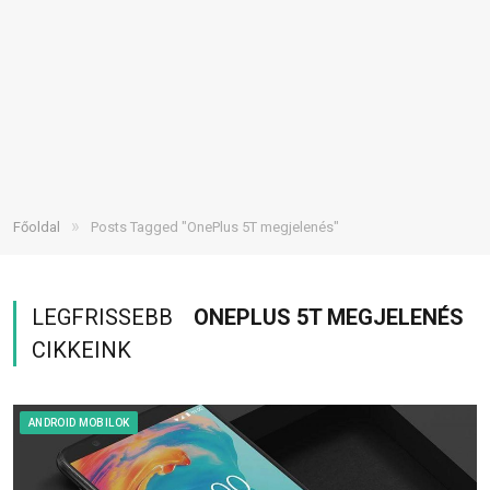
»
Főoldal
Posts Tagged "OnePlus 5T megjelenés"
LEGFRISSEBB
ONEPLUS 5T MEGJELENÉS
CIKKEINK
ANDROID MOBILOK