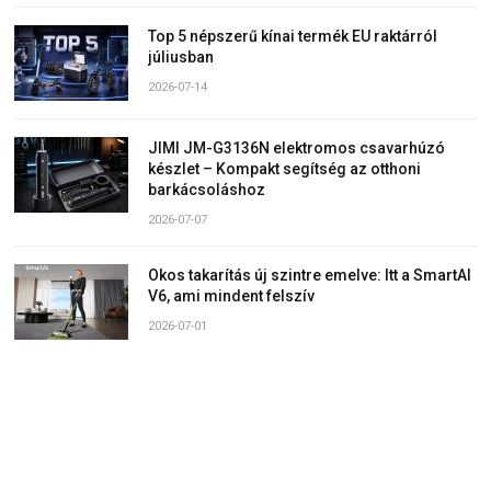
Top 5 népszerű kínai termék EU raktárról
júliusban
2026-07-14
JIMI JM-G3136N elektromos csavarhúzó
készlet – Kompakt segítség az otthoni
barkácsoláshoz
2026-07-07
Okos takarítás új szintre emelve: Itt a SmartAI
V6, ami mindent felszív
2026-07-01