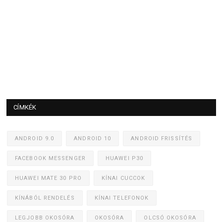
CÍMKÉK
ANDROID 9.0
ANDROID 10
ANDROID FRISSÍTÉS
FACEBOOK MESSENGER
HUAWEI P30
HUAWEI MATE 30 PRO
KÍNAI CUCCOK
KÍNÁBÓL RENDELÉS
KÍNAI TELEFONOK
LEGJOBB OKOSÓRA
OKOSÓRA
OLCSÓ OKOSÓRA