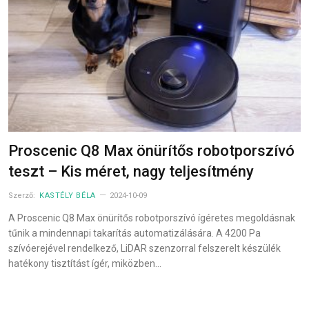
Proscenic Q8 Max önürítős robotporszívó
teszt – Kis méret, nagy teljesítmény
Szerző:
KASTÉLY BÉLA
2024-10-09
A Proscenic Q8 Max önürítős robotporszívó ígéretes megoldásnak
tűnik a mindennapi takarítás automatizálására. A 4200 Pa
szívóerejével rendelkező, LiDAR szenzorral felszerelt készülék
hatékony tisztítást ígér, miközben…