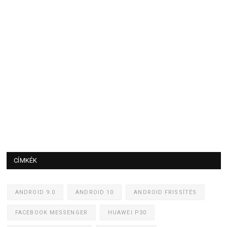
CÍMKÉK
ANDROID 9.0
ANDROID 10
ANDROID FRISSÍTÉS
FACEBOOK MESSENGER
HUAWEI P30