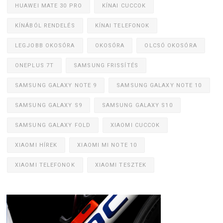
HUAWEI MATE 30 PRO
KÍNAI CUCCOK
KÍNÁBÓL RENDELÉS
KÍNAI TELEFONOK
LEGJOBB OKOSÓRA
OKOSÓRA
OLCSÓ OKOSÓRA
ONEPLUS 7T
SAMSUNG FRISSÍTÉS
SAMSUNG GALAXY NOTE 9
SAMSUNG GALAXY NOTE 10
SAMSUNG GALAXY S9
SAMSUNG GALAXY S10
SAMSUNG GALAXY FOLD
XIAOMI CUCCOK
XIAOMI HÍREK
XIAOMI MI NOTE 10
XIAOMI TELEFONOK
XIAOMI TESZTEK