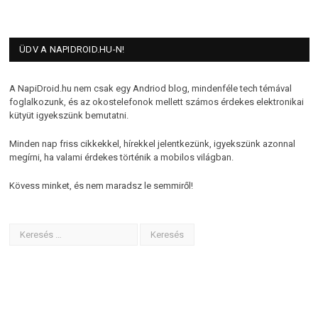
ÜDV A NAPIDROID.HU-N!
A NapiDroid.hu nem csak egy Andriod blog, mindenféle tech témával
foglalkozunk, és az okostelefonok mellett számos érdekes elektronikai
kütyüt igyekszünk bemutatni.
Minden nap friss cikkekkel, hírekkel jelentkezünk, igyekszünk azonnal
megírni, ha valami érdekes történik a mobilos világban.
Kövess minket, és nem maradsz le semmiről!