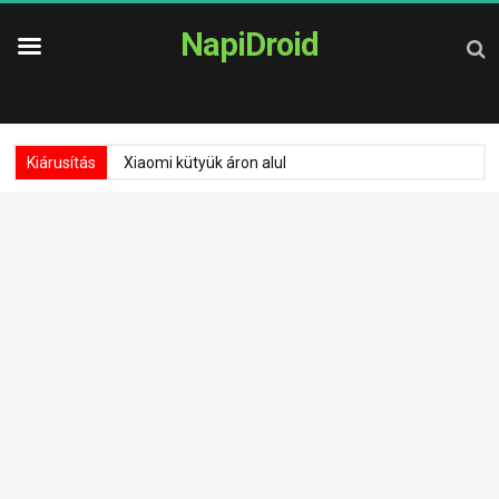
NapiDroid
Kiárusítás
Xiaomi kütyük áron alul