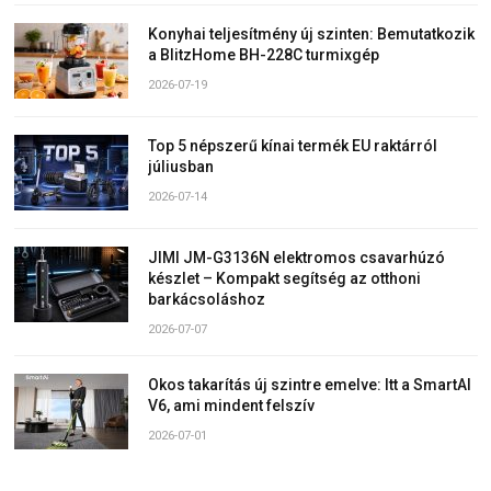
Konyhai teljesítmény új szinten: Bemutatkozik
a BlitzHome BH-228C turmixgép
2026-07-19
Top 5 népszerű kínai termék EU raktárról
júliusban
2026-07-14
JIMI JM-G3136N elektromos csavarhúzó
készlet – Kompakt segítség az otthoni
barkácsoláshoz
2026-07-07
Okos takarítás új szintre emelve: Itt a SmartAI
V6, ami mindent felszív
2026-07-01