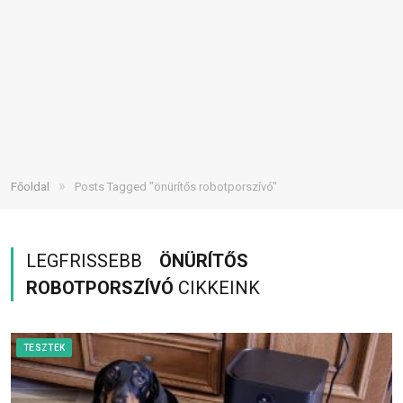
»
Főoldal
Posts Tagged "önürítős robotporszívó"
LEGFRISSEBB
ÖNÜRÍTŐS
ROBOTPORSZÍVÓ
CIKKEINK
TESZTEK