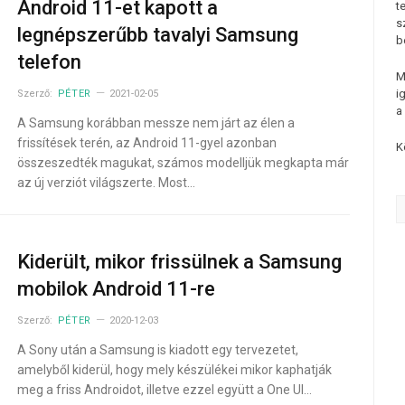
Android 11-et kapott a
t
s
legnépszerűbb tavalyi Samsung
b
telefon
M
i
Szerző:
PÉTER
2021-02-05
a
A Samsung korábban messze nem járt az élen a
frissítések terén, az Android 11-gyel azonban
K
összeszedték magukat, számos modelljük megkapta már
az új verziót világszerte. Most…
Kiderült, mikor frissülnek a Samsung
mobilok Android 11-re
Szerző:
PÉTER
2020-12-03
A Sony után a Samsung is kiadott egy tervezetet,
amelyből kiderül, hogy mely készülékei mikor kaphatják
meg a friss Androidot, illetve ezzel együtt a One UI…