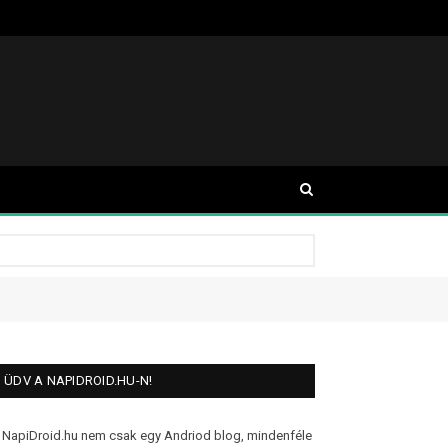
ÜDV A NAPIDROID.HU-N!
 NapiDroid.hu nem csak egy Andriod blog, mindenféle