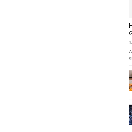
H
G
S
A
a