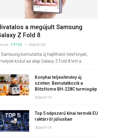
ivatalos a megújult Samsung
alaxy Z Fold 8
zerző:
PÉTER
2026-07-22
 Samsung bemutatta új hajlítható telefonjait,
melyek közül az alap Galaxy Z Fold 8 lett a…
Konyhai teljesítmény új
szinten: Bemutatkozik a
BlitzHome BH-228C turmixgép
2026-07-19
Top 5 népszerű kínai termék EU
raktárról júliusban
2026-07-14