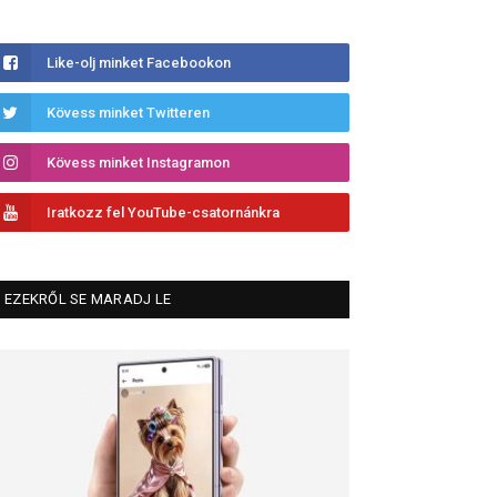
Like-olj minket Facebookon
Kövess minket Twitteren
Kövess minket Instagramon
Iratkozz fel YouTube-csatornánkra
EZEKRŐL SE MARADJ LE