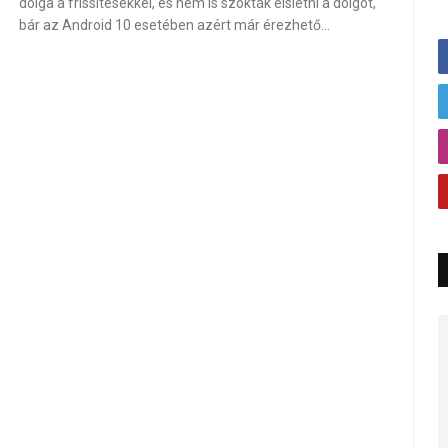
dolga a frissítésekkel, és nem is szokták elsietni a dolgot,
bár az Android 10 esetében azért már érezhető…