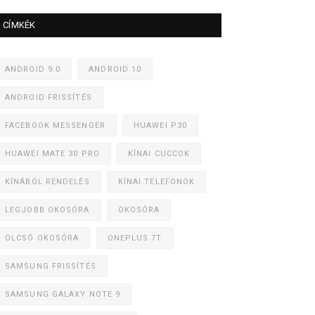
CÍMKÉK
ANDROID 9.0
ANDROID 10
ANDROID FRISSÍTÉS
FACEBOOK MESSENGER
HUAWEI P30
HUAWEI MATE 30 PRO
KÍNAI CUCCOK
KÍNÁBÓL RENDELÉS
KÍNAI TELEFONOK
LEGJOBB OKOSÓRA
OKOSÓRA
OLCSÓ OKOSÓRA
ONEPLUS 7T
SAMSUNG FRISSÍTÉS
SAMSUNG GALAXY NOTE 9