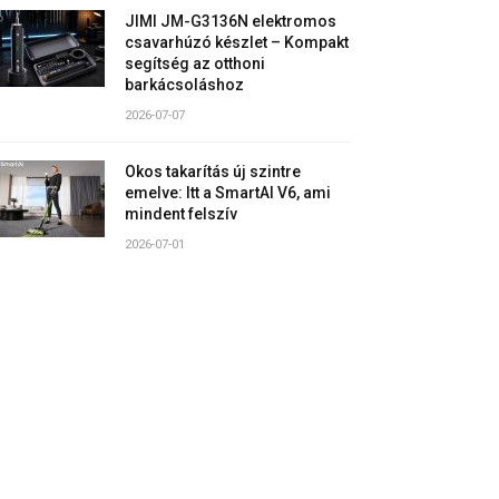
JIMI JM-G3136N elektromos
csavarhúzó készlet – Kompakt
segítség az otthoni
barkácsoláshoz
2026-07-07
Okos takarítás új szintre
emelve: Itt a SmartAI V6, ami
mindent felszív
2026-07-01