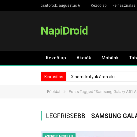
csütörtök, augusztus 6
Kezdőlap
Felhasználási 
NapiDroid
Kezdőlap
Akciók
Mobilok
Tab
Kiárusítás
Xiaomi kütyük áron alul
»
Főoldal
Posts Tagged "Samsung Galaxy A51 A
LEGFRISSEBB
SAMSUNG GALA
ANDROID MOBILOK