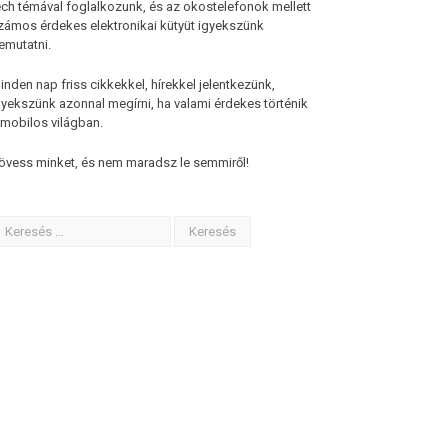
ech témával foglalkozunk, és az okostelefonok mellett
zámos érdekes elektronikai kütyüt igyekszünk
emutatni.
inden nap friss cikkekkel, hírekkel jelentkezünk,
gyekszünk azonnal megírni, ha valami érdekes történik
 mobilos világban.
övess minket, és nem maradsz le semmiről!