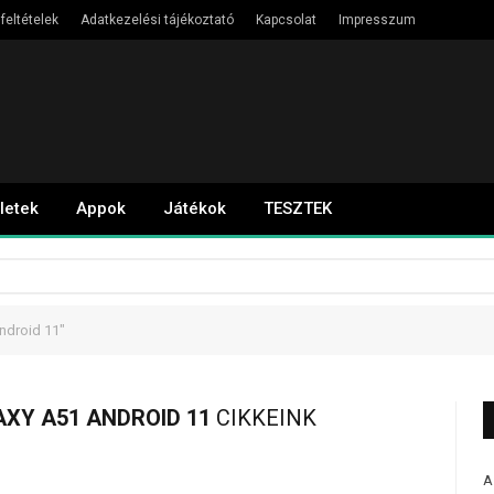
feltételek
Adatkezelési tájékoztató
Kapcsolat
Impresszum
letek
Appok
Játékok
TESZTEK
ndroid 11"
XY A51 ANDROID 11
CIKKEINK
A