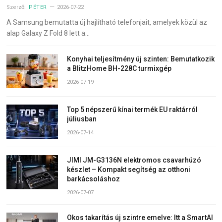
Szerző:
PÉTER
2026-07-22
A Samsung bemutatta új hajlítható telefonjait, amelyek közül az
alap Galaxy Z Fold 8 lett a…
Konyhai teljesítmény új szinten: Bemutatkozik
a BlitzHome BH-228C turmixgép
2026-07-19
Top 5 népszerű kínai termék EU raktárról
júliusban
2026-07-14
JIMI JM-G3136N elektromos csavarhúzó
készlet – Kompakt segítség az otthoni
barkácsoláshoz
2026-07-07
Okos takarítás új szintre emelve: Itt a SmartAI