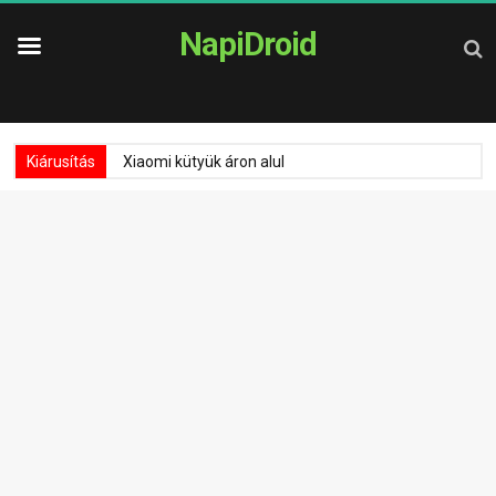
NapiDroid
Kiárusítás
Xiaomi kütyük áron alul