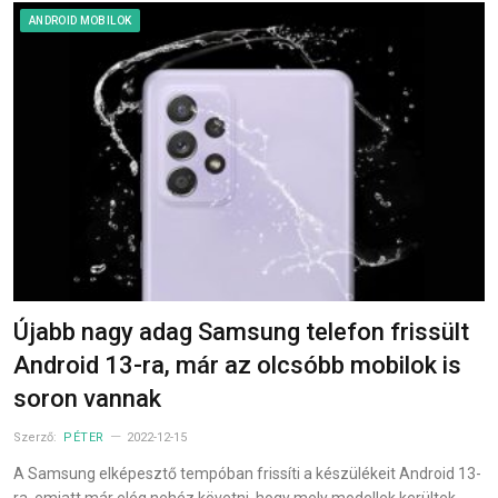
ANDROID MOBILOK
Újabb nagy adag Samsung telefon frissült
Android 13-ra, már az olcsóbb mobilok is
soron vannak
Szerző:
PÉTER
2022-12-15
A Samsung elképesztő tempóban frissíti a készülékeit Android 13-