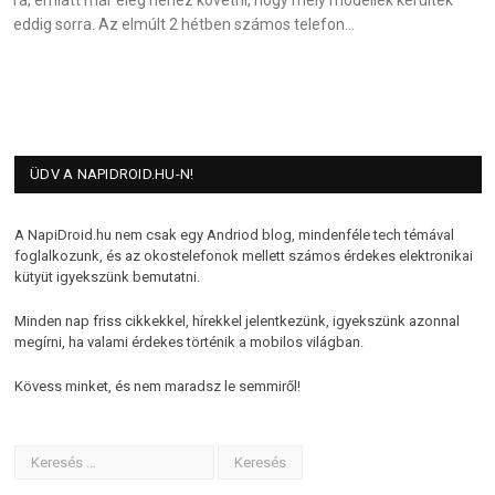
ra, emiatt már elég nehéz követni, hogy mely modellek kerültek
eddig sorra. Az elmúlt 2 hétben számos telefon…
ÜDV A NAPIDROID.HU-N!
A NapiDroid.hu nem csak egy Andriod blog, mindenféle tech témával
foglalkozunk, és az okostelefonok mellett számos érdekes elektronikai
kütyüt igyekszünk bemutatni.
Minden nap friss cikkekkel, hírekkel jelentkezünk, igyekszünk azonnal
megírni, ha valami érdekes történik a mobilos világban.
Kövess minket, és nem maradsz le semmiről!