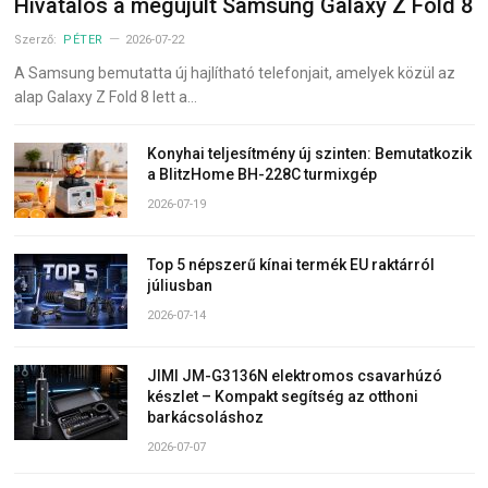
Hivatalos a megújult Samsung Galaxy Z Fold 8
Szerző:
PÉTER
2026-07-22
A Samsung bemutatta új hajlítható telefonjait, amelyek közül az
alap Galaxy Z Fold 8 lett a…
Konyhai teljesítmény új szinten: Bemutatkozik
a BlitzHome BH-228C turmixgép
2026-07-19
Top 5 népszerű kínai termék EU raktárról
júliusban
2026-07-14
JIMI JM-G3136N elektromos csavarhúzó
készlet – Kompakt segítség az otthoni
barkácsoláshoz
2026-07-07