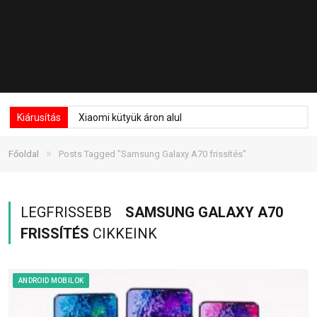
Kiárusítás
Xiaomi kütyük áron alul
»
Főoldal
Posts Tagged "Samsung Galaxy A70 frissítés"
LEGFRISSEBB
SAMSUNG GALAXY A70
FRISSÍTÉS
CIKKEINK
ANDROID MOBILOK