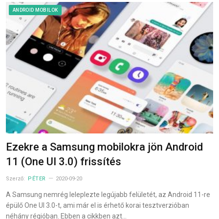
ANDROID MOBILOK
Ezekre a Samsung mobilokra jön Android
11 (One UI 3.0) frissítés
Szerző:
PÉTER
2020-09-20
A Samsung nemrég leleplezte legújabb felületét, az Android 11-re
épülő One UI 3.0-t, ami már el is érhető korai tesztverzióban
néhány régióban. Ebben a cikkben azt…