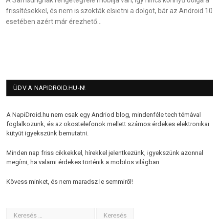
A Samsungnak rengetegféle mobilja van, így nincs könnyű dolga a
frissítésekkel, és nem is szokták elsietni a dolgot, bár az Android 10
esetében azért már érezhető…
ÜDV A NAPIDROID.HU-N!
A NapiDroid.hu nem csak egy Andriod blog, mindenféle tech témával
foglalkozunk, és az okostelefonok mellett számos érdekes elektronikai
kütyüt igyekszünk bemutatni.
Minden nap friss cikkekkel, hírekkel jelentkezünk, igyekszünk azonnal
megírni, ha valami érdekes történik a mobilos világban.
Kövess minket, és nem maradsz le semmiről!