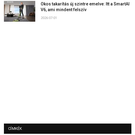
Okos takarítás új szintre emelve: Itt a SmartAI
V6, ami mindent felszív
2026-07-01
CÍMKÉK