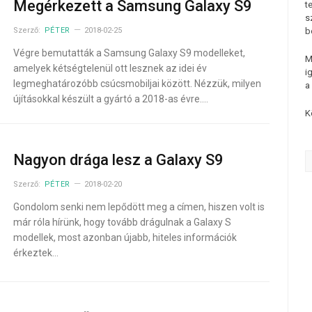
Megérkezett a Samsung Galaxy S9
t
s
Szerző:
PÉTER
2018-02-25
b
Végre bemutatták a Samsung Galaxy S9 modelleket,
M
amelyek kétségtelenül ott lesznek az idei év
i
legmeghatározóbb csúcsmobiljai között. Nézzük, milyen
a
újításokkal készült a gyártó a 2018-as évre.…
K
Nagyon drága lesz a Galaxy S9
Szerző:
PÉTER
2018-02-20
Gondolom senki nem lepődött meg a címen, hiszen volt is
már róla hírünk, hogy tovább drágulnak a Galaxy S
modellek, most azonban újabb, hiteles információk
érkeztek…