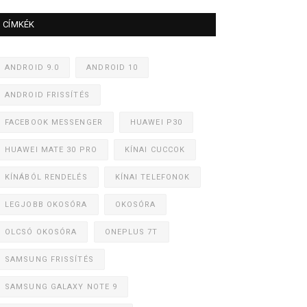
CÍMKÉK
ANDROID 9.0
ANDROID 10
ANDROID FRISSÍTÉS
FACEBOOK MESSENGER
HUAWEI P30
HUAWEI MATE 30 PRO
KÍNAI CUCCOK
KÍNÁBÓL RENDELÉS
KÍNAI TELEFONOK
LEGJOBB OKOSÓRA
OKOSÓRA
OLCSÓ OKOSÓRA
ONEPLUS 7T
SAMSUNG FRISSÍTÉS
SAMSUNG GALAXY NOTE 9