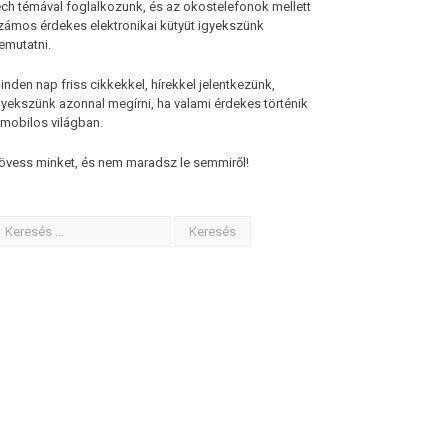
ech témával foglalkozunk, és az okostelefonok mellett
zámos érdekes elektronikai kütyüt igyekszünk
emutatni.
inden nap friss cikkekkel, hírekkel jelentkezünk,
gyekszünk azonnal megírni, ha valami érdekes történik
 mobilos világban.
övess minket, és nem maradsz le semmiről!