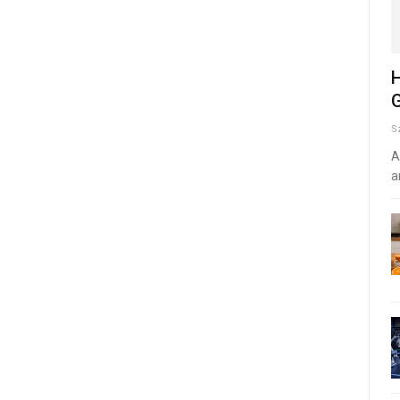
H
G
S
A
a