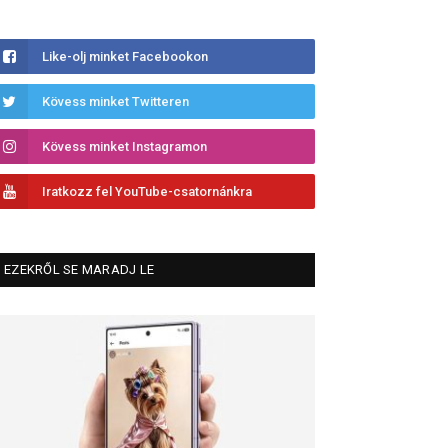
Like-olj minket Facebookon
Kövess minket Twitteren
Kövess minket Instagramon
Iratkozz fel YouTube-csatornánkra
EZEKRŐL SE MARADJ LE