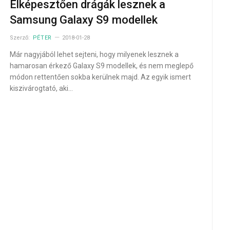
Elképesztően drágák lesznek a
Samsung Galaxy S9 modellek
Szerző:
PÉTER
2018-01-28
Már nagyjából lehet sejteni, hogy milyenek lesznek a
hamarosan érkező Galaxy S9 modellek, és nem meglepő
módon rettentően sokba kerülnek majd. Az egyik ismert
kiszivárogtató, aki…