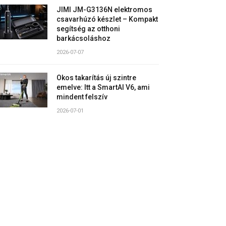
JIMI JM-G3136N elektromos
csavarhúzó készlet – Kompakt
segítség az otthoni
barkácsoláshoz
2026-07-07
Okos takarítás új szintre
emelve: Itt a SmartAI V6, ami
mindent felszív
2026-07-01