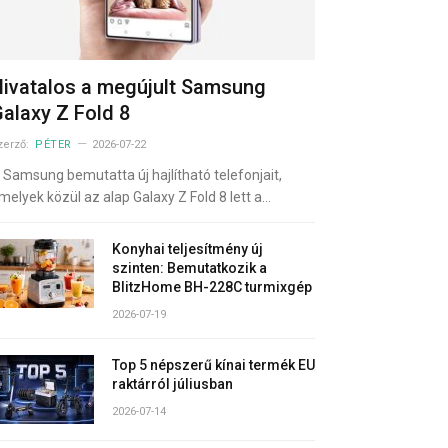
ivatalos a megújult Samsung
alaxy Z Fold 8
zerző:
PÉTER
2026-07-22
 Samsung bemutatta új hajlítható telefonjait,
melyek közül az alap Galaxy Z Fold 8 lett a…
Konyhai teljesítmény új
szinten: Bemutatkozik a
BlitzHome BH-228C turmixgép
2026-07-19
Top 5 népszerű kínai termék EU
raktárról júliusban
2026-07-14