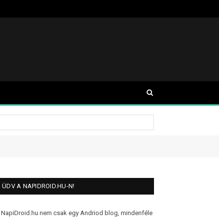
ÜDV A NAPIDROID.HU-N!
 NapiDroid.hu nem csak egy Andriod blog, mindenféle