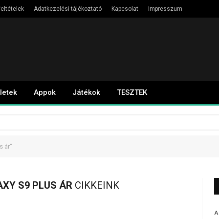
eltételek
Adatkezelési tájékoztató
Kapcsolat
Impresszum
letek
Appok
Játékok
TESZTEK
s ár"
XY S9 PLUS ÁR
CIKKEINK
A