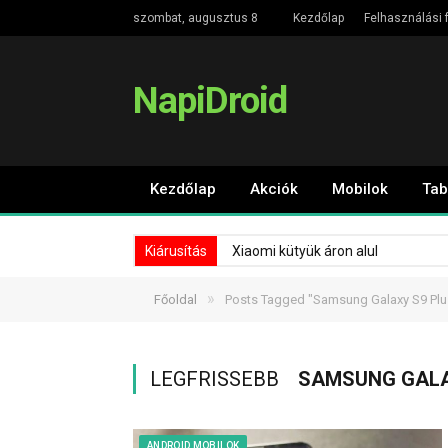
szombat, augusztus 8
Kezdőlap
Felhasználási f
NapiDroid
Kezdőlap
Akciók
Mobilok
Tab
Kiárusítás
Xiaomi kütyük áron alul
»
Főoldal
Posts Tagged "Samsung Galaxy S9 Plu
LEGFRISSEBB
SAMSUNG GALA
ANDROID MOBILOK