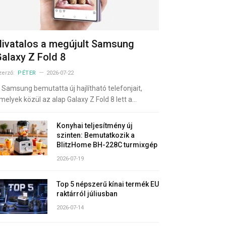
ivatalos a megújult Samsung
alaxy Z Fold 8
zerző:
PÉTER
2026-07-22
 Samsung bemutatta új hajlítható telefonjait,
melyek közül az alap Galaxy Z Fold 8 lett a…
Konyhai teljesítmény új
szinten: Bemutatkozik a
BlitzHome BH-228C turmixgép
2026-07-19
Top 5 népszerű kínai termék EU
raktárról júliusban
2026-07-14