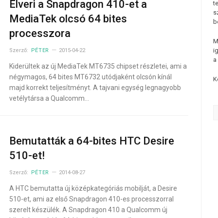
Elveri a Snapdragon 410-et a
t
s
MediaTek olcsó 64 bites
b
processzora
M
i
Szerző:
PÉTER
2015-04-22
a
Kiderültek az új MediaTek MT6735 chipset részletei, ami a
négymagos, 64 bites MT6732 utódjaként olcsón kínál
K
majd korrekt teljesítményt. A tajvani egység legnagyobb
vetélytársa a Qualcomm…
Bemutatták a 64-bites HTC Desire
510-et!
Szerző:
PÉTER
2014-08-27
A HTC bemutatta új középkategóriás mobilját, a Desire
510-et, ami az első Snapdragon 410-es processzorral
szerelt készülék. A Snapdragon 410 a Qualcomm új