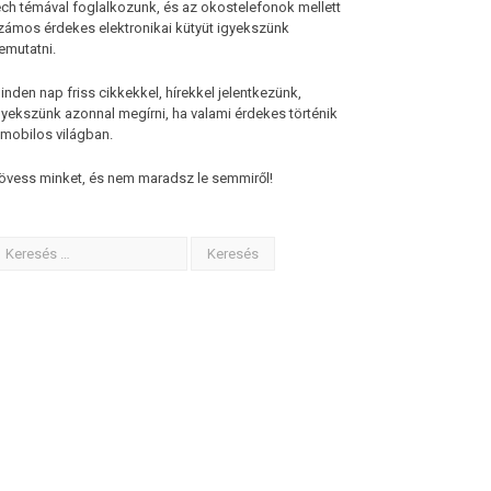
ech témával foglalkozunk, és az okostelefonok mellett
zámos érdekes elektronikai kütyüt igyekszünk
emutatni.
inden nap friss cikkekkel, hírekkel jelentkezünk,
gyekszünk azonnal megírni, ha valami érdekes történik
 mobilos világban.
övess minket, és nem maradsz le semmiről!