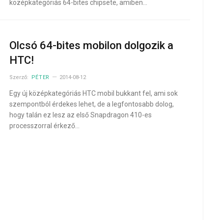
középkategóriás 64-bites chipsete, amiben…
Olcsó 64-bites mobilon dolgozik a
HTC!
Szerző:
PÉTER
2014-08-12
Egy új középkategóriás HTC mobil bukkant fel, ami sok
szempontból érdekes lehet, de a legfontosabb dolog,
hogy talán ez lesz az első Snapdragon 410-es
processzorral érkező…