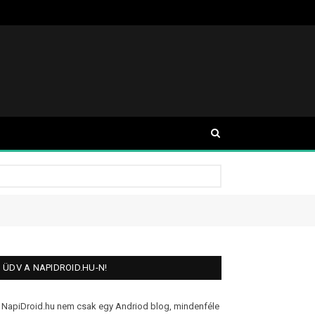
ÜDV A NAPIDROID.HU-N!
 NapiDroid.hu nem csak egy Andriod blog, mindenféle