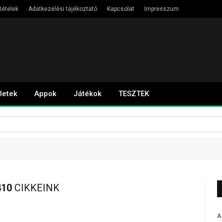
tételek
Adatkezelési tájékoztató
Kapcsolat
Impresszum
letek
Appok
Játékok
TESZTEK
10
CIKKEINK
A