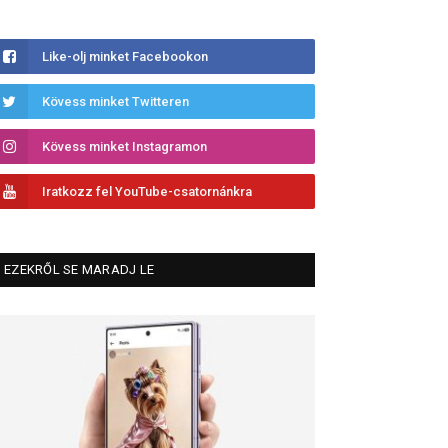
Like-olj minket Facebookon
Kövess minket Twitteren
Kövess minket Instagramon
Iratkozz fel YouTube-csatornánkra
EZEKRŐL SE MARADJ LE