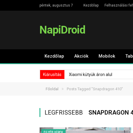
péntek, augusztus 7
Kezdőlap
Felhasználási fel
NapiDroid
Kezdőlap
Akciók
Mobilok
Tab
Kiárusítás
Xiaomi kütyük áron alul
»
Főoldal
Posts Tagged "Snapdragon 410"
LEGFRISSEBB
SNAPDRAGON 4
EGYÉB HÍREK