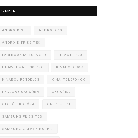
CÍMKÉK
ANDROID 9.0
ANDROID 10
ANDROID FRISSÍTÉS
FACEBOOK MESSENGER
HUAWEI P30
HUAWEI MATE 30 PRO
KÍNAI CUCCOK
KÍNÁBÓL RENDELÉS
KÍNAI TELEFONOK
LEGJOBB OKOSÓRA
OKOSÓRA
OLCSÓ OKOSÓRA
ONEPLUS 7T
SAMSUNG FRISSÍTÉS
SAMSUNG GALAXY NOTE 9