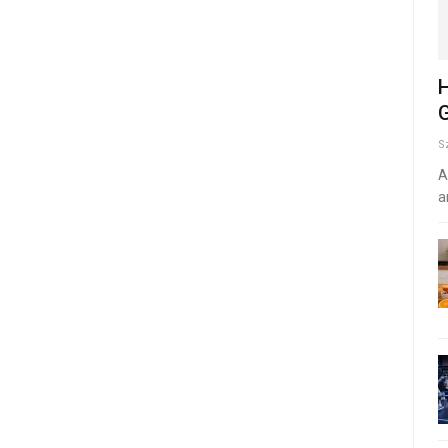
H
G
S
A
a