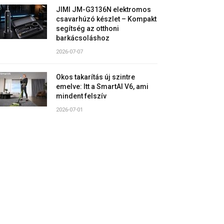
JIMI JM-G3136N elektromos
csavarhúzó készlet – Kompakt
segítség az otthoni
barkácsoláshoz
2026-07-07
Okos takarítás új szintre
emelve: Itt a SmartAI V6, ami
mindent felszív
2026-07-01