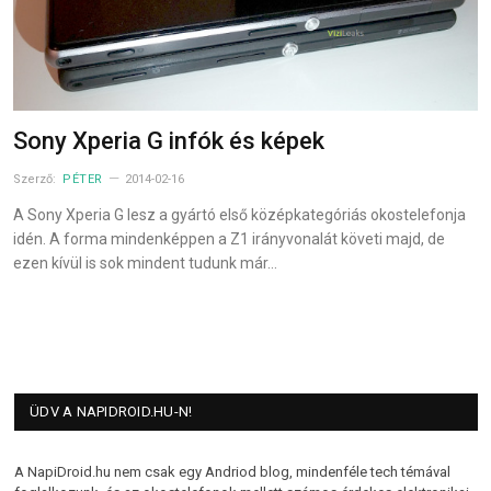
Sony Xperia G infók és képek
Szerző:
PÉTER
2014-02-16
A Sony Xperia G lesz a gyártó első középkategóriás okostelefonja
idén. A forma mindenképpen a Z1 irányvonalát követi majd, de
ezen kívül is sok mindent tudunk már…
ÜDV A NAPIDROID.HU-N!
A NapiDroid.hu nem csak egy Andriod blog, mindenféle tech témával