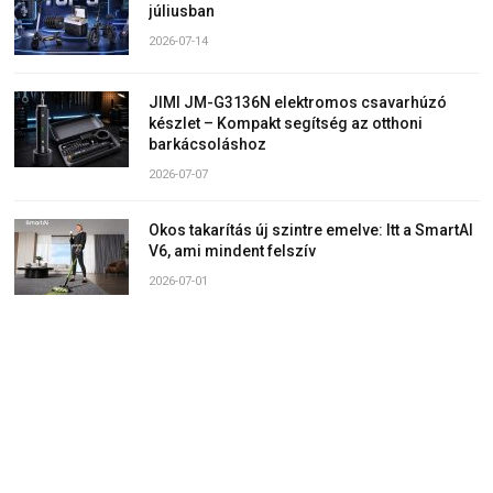
júliusban
2026-07-14
JIMI JM-G3136N elektromos csavarhúzó
készlet – Kompakt segítség az otthoni
barkácsoláshoz
2026-07-07
Okos takarítás új szintre emelve: Itt a SmartAI
V6, ami mindent felszív
2026-07-01