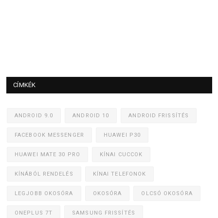
CÍMKÉK
ANDROID 9.0
ANDROID 10
ANDROID FRISSÍTÉS
FACEBOOK MESSENGER
HUAWEI P30
HUAWEI MATE 30 PRO
KÍNAI CUCCOK
KÍNÁBÓL RENDELÉS
KÍNAI TELEFONOK
LEGJOBB OKOSÓRA
OKOSÓRA
OLCSÓ OKOSÓRA
ONEPLUS 7T
SAMSUNG FRISSÍTÉS