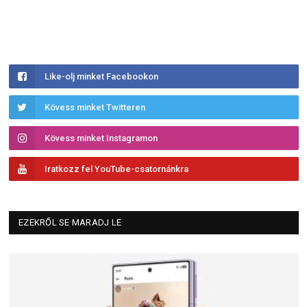
Like-olj minket Facebookon
Kövess minket Twitteren
Kövess minket Instagramon
Iratkozz fel YouTube-csatornánkra
EZEKRŐL SE MARADJ LE