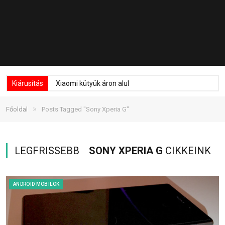
Kiárusítás
Xiaomi kütyük áron alul
»
Főoldal
Posts Tagged "Sony Xperia G"
LEGFRISSEBB
SONY XPERIA G
CIKKEINK
ANDROID MOBILOK