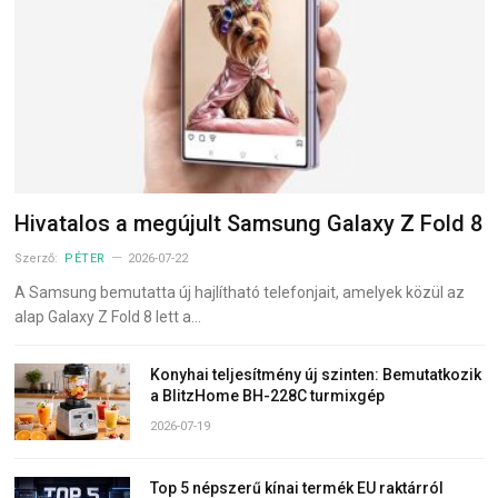
Hivatalos a megújult Samsung Galaxy Z Fold 8
Szerző:
PÉTER
2026-07-22
A Samsung bemutatta új hajlítható telefonjait, amelyek közül az
alap Galaxy Z Fold 8 lett a…
Konyhai teljesítmény új szinten: Bemutatkozik
a BlitzHome BH-228C turmixgép
2026-07-19
Top 5 népszerű kínai termék EU raktárról