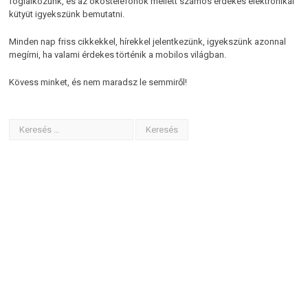
foglalkozunk, és az okostelefonok mellett számos érdekes elektronikai
kütyüt igyekszünk bemutatni.
Minden nap friss cikkekkel, hírekkel jelentkezünk, igyekszünk azonnal
megírni, ha valami érdekes történik a mobilos világban.
Kövess minket, és nem maradsz le semmiről!