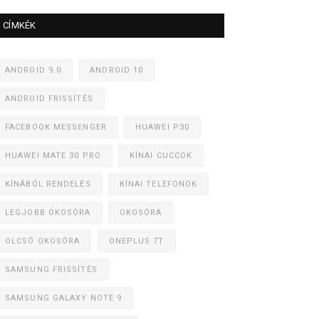
CÍMKÉK
ANDROID 9.0
ANDROID 10
ANDROID FRISSÍTÉS
FACEBOOK MESSENGER
HUAWEI P30
HUAWEI MATE 30 PRO
KÍNAI CUCCOK
KÍNÁBÓL RENDELÉS
KÍNAI TELEFONOK
LEGJOBB OKOSÓRA
OKOSÓRA
OLCSÓ OKOSÓRA
ONEPLUS 7T
SAMSUNG FRISSÍTÉS
SAMSUNG GALAXY NOTE 9