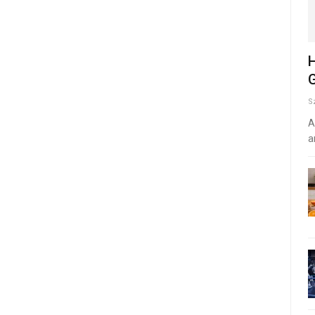
H
G
S
A
a