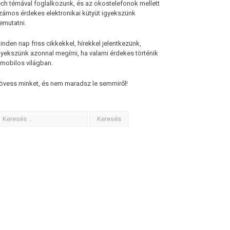
ech témával foglalkozunk, és az okostelefonok mellett
zámos érdekes elektronikai kütyüt igyekszünk
emutatni.
inden nap friss cikkekkel, hírekkel jelentkezünk,
gyekszünk azonnal megírni, ha valami érdekes történik
 mobilos világban.
övess minket, és nem maradsz le semmiről!