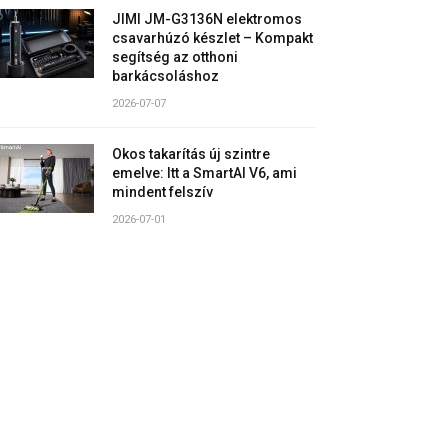
JIMI JM-G3136N elektromos
csavarhúzó készlet – Kompakt
segítség az otthoni
barkácsoláshoz
2026-07-07
Okos takarítás új szintre
emelve: Itt a SmartAI V6, ami
mindent felszív
2026-07-01