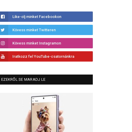
Like-olj minket Facebookon
Kövess minket Twitteren
Kövess minket Instagramon
Iratkozz fel YouTube-csatornánkra
EZEKRŐL SE MARADJ LE