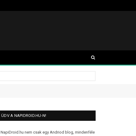
ÜDV A NAPIDROID.HU-N!
 NapiDroid.hu nem csak egy Andriod blog, mindenféle