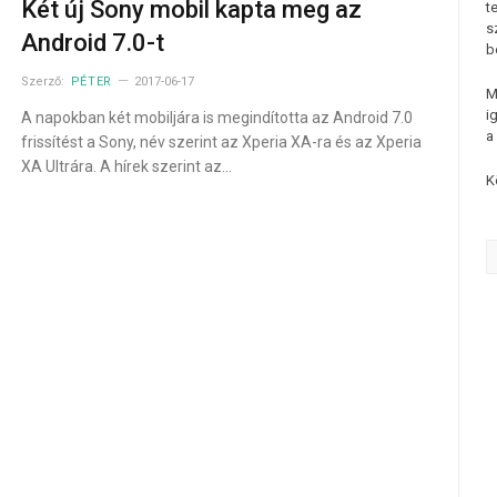
Két új Sony mobil kapta meg az
t
s
Android 7.0-t
b
Szerző:
PÉTER
2017-06-17
M
i
A napokban két mobiljára is megindította az Android 7.0
a
frissítést a Sony, név szerint az Xperia XA-ra és az Xperia
XA Ultrára. A hírek szerint az…
K