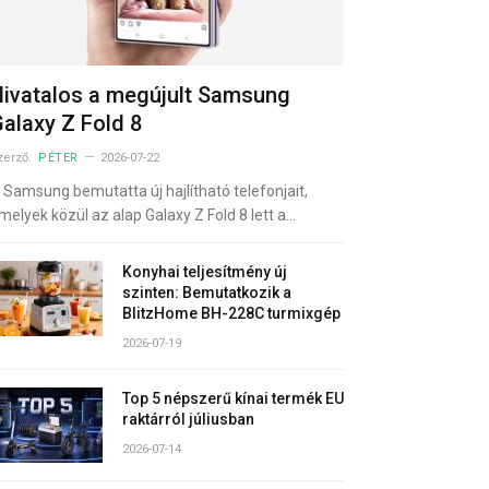
ivatalos a megújult Samsung
alaxy Z Fold 8
zerző:
PÉTER
2026-07-22
 Samsung bemutatta új hajlítható telefonjait,
melyek közül az alap Galaxy Z Fold 8 lett a…
Konyhai teljesítmény új
szinten: Bemutatkozik a
BlitzHome BH-228C turmixgép
2026-07-19
Top 5 népszerű kínai termék EU
raktárról júliusban
2026-07-14