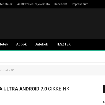
feltételek
Adatkezelési tájékoztató
Kapcsolat
Impresszum
letek
Appok
Játékok
TESZTEK
droid 7.0"
A ULTRA ANDROID 7.0
CIKKEINK
A