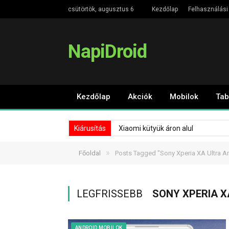
csütörtök, augusztus 6
Kezdőlap
Felhasználási 
NapiDroid
Kezdőlap
Akciók
Mobilok
Tab
Kiárusítás
Xiaomi kütyük áron alul
»
Főoldal
Posts Tagged "Sony Xperia XA Ultra An
LEGFRISSEBB
SONY XPERIA X
ANDROID MOBILOK