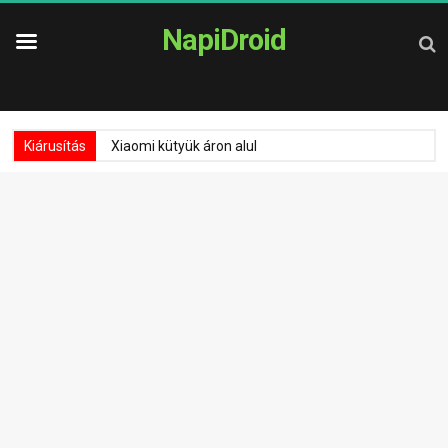
NapiDroid
Kiárusítás
Xiaomi kütyük áron alul