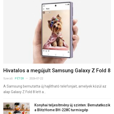
Hivatalos a megújult Samsung Galaxy Z Fold 8
Szerző:
PÉTER
2026-07-22
A Samsung bemutatta új hajlítható telefonjait, amelyek közül az
alap Galaxy Z Fold 8 lett a…
Konyhai teljesítmény új szinten: Bemutatkozik
a BlitzHome BH-228C turmixgép