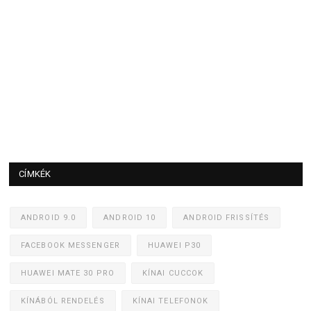
CÍMKÉK
ANDROID 9.0
ANDROID 10
ANDROID FRISSÍTÉS
FACEBOOK MESSENGER
HUAWEI P30
HUAWEI MATE 30 PRO
KÍNAI CUCCOK
KÍNÁBÓL RENDELÉS
KÍNAI TELEFONOK