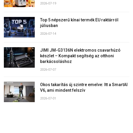
2026-07-19
Top 5 népszerű kínai termék EU raktárról
júliusban
2026-07-14
JIMI JM-G3136N elektromos csavarhúzó
készlet – Kompakt segítség az otthoni
barkácsoláshoz
2026-07-07
Okos takarítás új szintre emelve: Itt a SmartAI
V6, ami mindent felszív
2026-07-01