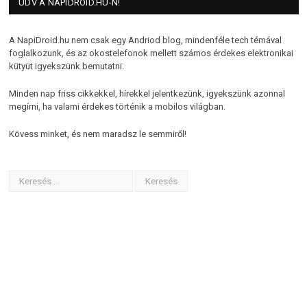
ÜDV A NAPIDROID.HU-N!
A NapiDroid.hu nem csak egy Andriod blog, mindenféle tech témával
foglalkozunk, és az okostelefonok mellett számos érdekes elektronikai
kütyüt igyekszünk bemutatni.
Minden nap friss cikkekkel, hírekkel jelentkezünk, igyekszünk azonnal
megírni, ha valami érdekes történik a mobilos világban.
Kövess minket, és nem maradsz le semmiről!