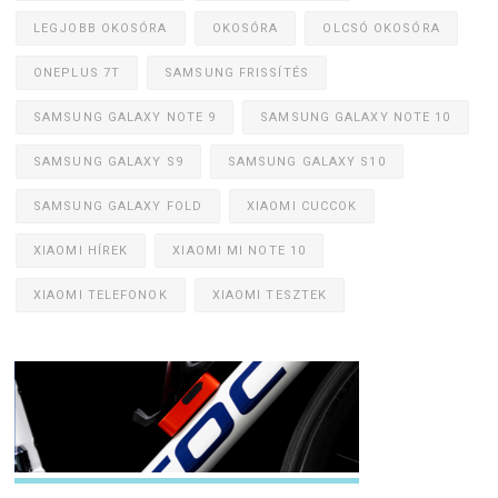
LEGJOBB OKOSÓRA
OKOSÓRA
OLCSÓ OKOSÓRA
ONEPLUS 7T
SAMSUNG FRISSÍTÉS
SAMSUNG GALAXY NOTE 9
SAMSUNG GALAXY NOTE 10
SAMSUNG GALAXY S9
SAMSUNG GALAXY S10
SAMSUNG GALAXY FOLD
XIAOMI CUCCOK
XIAOMI HÍREK
XIAOMI MI NOTE 10
XIAOMI TELEFONOK
XIAOMI TESZTEK