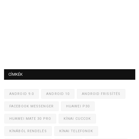
CÍMKÉK
ANDROID 9.0
ANDROID 10
ANDROID FRISSÍTÉS
FACEBOOK MESSENGER
HUAWEI P30
HUAWEI MATE 30 PRO
KÍNAI CUCCOK
KÍNÁBÓL RENDELÉS
KÍNAI TELEFONOK