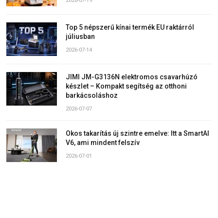
2026-07-19
Top 5 népszerű kínai termék EU raktárról
júliusban
2026-07-14
JIMI JM-G3136N elektromos csavarhúzó
készlet – Kompakt segítség az otthoni
barkácsoláshoz
2026-07-07
Okos takarítás új szintre emelve: Itt a SmartAI
V6, ami mindent felszív
2026-07-01