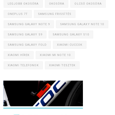
LEGJOBB OKOSÓRA
OKOSÓRA
OLCSÓ OKOSÓRA
ONEPLUS 7T
SAMSUNG FRISSÍTÉS
SAMSUNG GALAXY NOTE 9
SAMSUNG GALAXY NOTE 10
SAMSUNG GALAXY S9
SAMSUNG GALAXY S10
SAMSUNG GALAXY FOLD
XIAOMI CUCCOK
XIAOMI HÍREK
XIAOMI MI NOTE 10
XIAOMI TELEFONOK
XIAOMI TESZTEK