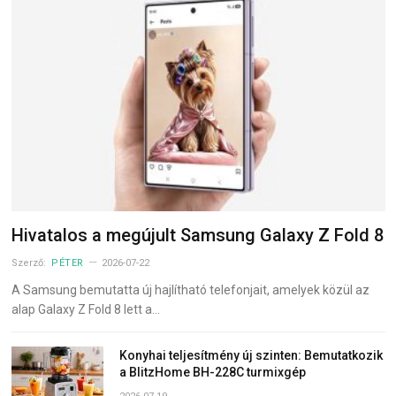
Hivatalos a megújult Samsung Galaxy Z Fold 8
Szerző:
PÉTER
2026-07-22
A Samsung bemutatta új hajlítható telefonjait, amelyek közül az
alap Galaxy Z Fold 8 lett a…
Konyhai teljesítmény új szinten: Bemutatkozik
a BlitzHome BH-228C turmixgép