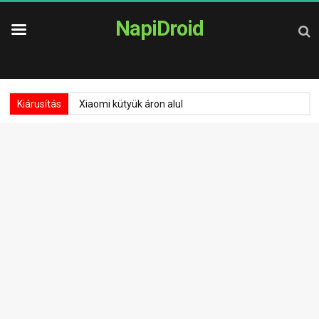
NapiDroid
Kiárusítás
Xiaomi kütyük áron alul