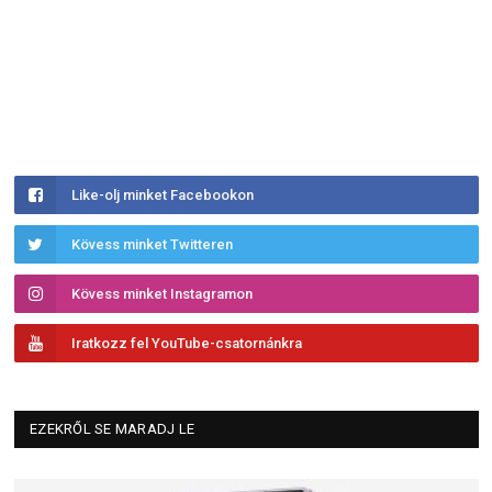
Like-olj minket Facebookon
Kövess minket Twitteren
Kövess minket Instagramon
Iratkozz fel YouTube-csatornánkra
EZEKRŐL SE MARADJ LE