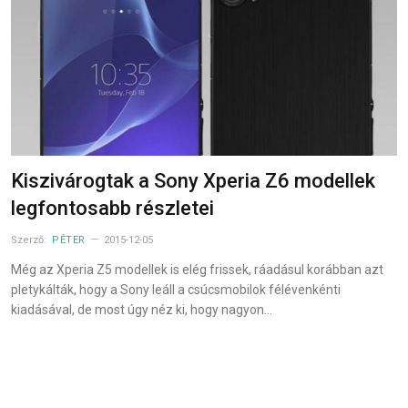
Kiszivárogtak a Sony Xperia Z6 modellek
legfontosabb részletei
Szerző:
PÉTER
2015-12-05
Még az Xperia Z5 modellek is elég frissek, ráadásul korábban azt
pletykálták, hogy a Sony leáll a csúcsmobilok félévenkénti
kiadásával, de most úgy néz ki, hogy nagyon…