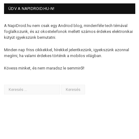
ÜDV A NAPIDROID.HU-N!
A NapiDroid.hu nem csak egy Andriod blog, mindenféle tech témával
foglalkozunk, és az okostelefonok mellett számos érdekes elektronikai
kütyüt igyekszünk bemutatni.
Minden nap friss cikkekkel, hírekkel jelentkezünk, igyekszünk azonnal
megírni, ha valami érdekes történik a mobilos világban.
Kövess minket, és nem maradsz le semmiről!