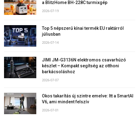
a BlitzHome BH-228C turmixgép
2026-07-19
Top 5 népszerű kínai termék EU raktárról
júliusban
2026-07-14
JIMI JM-G3136N elektromos csavarhúzó
készlet – Kompakt segítség az otthoni
barkácsoláshoz
2026-07-07
Okos takarítás új szintre emelve: Itt a SmartAI
V6, ami mindent felszív
2026-07-01