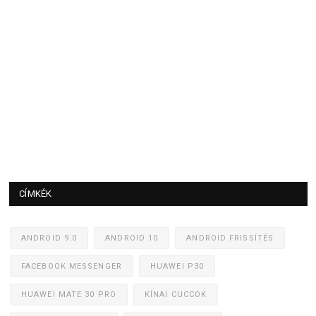
CÍMKÉK
ANDROID 9.0
ANDROID 10
ANDROID FRISSÍTÉS
FACEBOOK MESSENGER
HUAWEI P30
HUAWEI MATE 30 PRO
KÍNAI CUCCOK