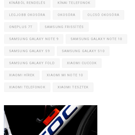
KÍNÁBÓL RENDELÉS
KÍNAI TELEFONOK
LEGJOBB OKOSÓRA
OKOSÓRA
OLCSÓ OKOSÓRA
ONEPLUS 7T
SAMSUNG FRISSÍTÉS
SAMSUNG GALAXY NOTE 9
SAMSUNG GALAXY NOTE 10
SAMSUNG GALAXY S9
SAMSUNG GALAXY S10
SAMSUNG GALAXY FOLD
XIAOMI CUCCOK
XIAOMI HÍREK
XIAOMI MI NOTE 10
XIAOMI TELEFONOK
XIAOMI TESZTEK