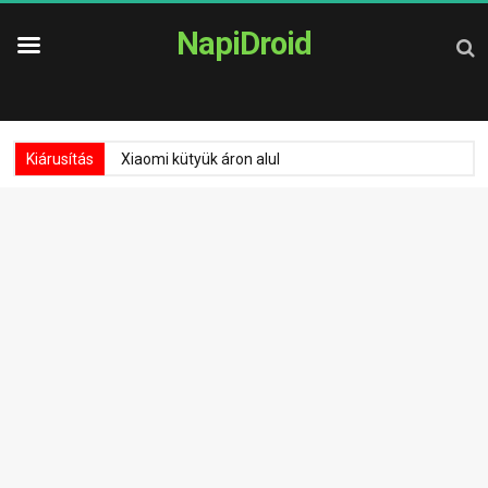
NapiDroid
Kiárusítás
Xiaomi kütyük áron alul