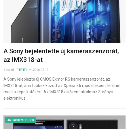
A Sony bejelentette új kameraszenzorát,
az IMX318-at
Szerző:
PÉTER
2016-02-19
A Sony leleplezte új CMOS Exmor RS kameraszenzorát, az
IMX318-at, ami többek között az Xperia Z6 modellekben felelhet
majd a képalkotásért. Az IMX318 elsőként alkalmaz 3-irányú
elektronikus…
ANDROID MOBILOK