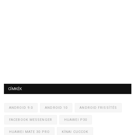
CÍMKÉK
ANDROID 9.0
ANDROID 10
ANDROID FRISSÍTÉS
FACEBOOK MESSENGER
HUAWEI P30
HUAWEI MATE 30 PRO
KÍNAI CUCCOK