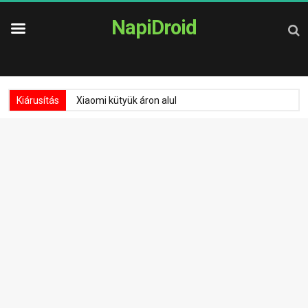
NapiDroid
Kiárusítás
Xiaomi kütyük áron alul