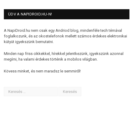
ÜDV A NAPIDROID.HU-N!
A NapiDroid.hu nem csak egy Andriod blog, mindenféle tech témával
foglalkozunk, és az okostelefonok mellett számos érdekes elektronikai
kütyüt igyekszünk bemutatni.
Minden nap friss cikkekkel, hírekkel jelentkezünk, igyekszünk azonnal
megírni, ha valami érdekes történik a mobilos világban.
Kövess minket, és nem maradsz le semmiről!