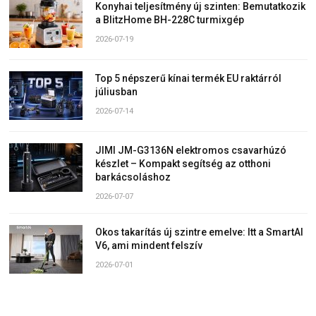
Konyhai teljesítmény új szinten: Bemutatkozik
a BlitzHome BH-228C turmixgép
2026-07-19
Top 5 népszerű kínai termék EU raktárról
júliusban
2026-07-14
JIMI JM-G3136N elektromos csavarhúzó
készlet – Kompakt segítség az otthoni
barkácsoláshoz
2026-07-07
Okos takarítás új szintre emelve: Itt a SmartAI
V6, ami mindent felszív
2026-07-01