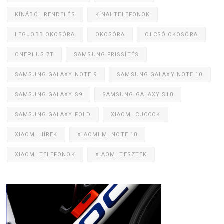
KÍNÁBÓL RENDELÉS
KÍNAI TELEFONOK
LEGJOBB OKOSÓRA
OKOSÓRA
OLCSÓ OKOSÓRA
ONEPLUS 7T
SAMSUNG FRISSÍTÉS
SAMSUNG GALAXY NOTE 9
SAMSUNG GALAXY NOTE 10
SAMSUNG GALAXY S9
SAMSUNG GALAXY S10
SAMSUNG GALAXY FOLD
XIAOMI CUCCOK
XIAOMI HÍREK
XIAOMI MI NOTE 10
XIAOMI TELEFONOK
XIAOMI TESZTEK