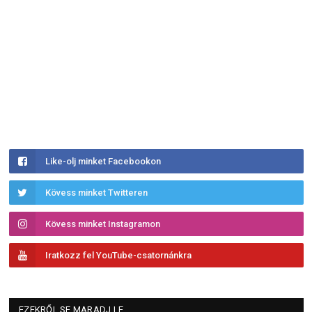
Like-olj minket Facebookon
Kövess minket Twitteren
Kövess minket Instagramon
Iratkozz fel YouTube-csatornánkra
EZEKRŐL SE MARADJ LE