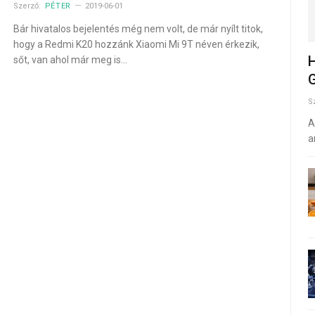
Szerző:
PÉTER
2019-06-01
Bár hivatalos bejelentés még nem volt, de már nyílt titok,
hogy a Redmi K20 hozzánk Xiaomi Mi 9T néven érkezik,
H
sőt, van ahol már meg is…
G
S
A
a