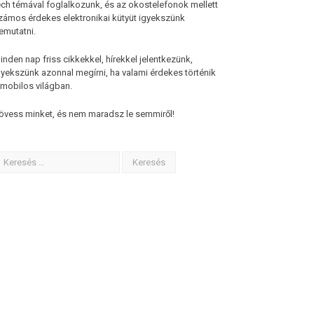
ech témával foglalkozunk, és az okostelefonok mellett
zámos érdekes elektronikai kütyüt igyekszünk
emutatni.
inden nap friss cikkekkel, hírekkel jelentkezünk,
gyekszünk azonnal megírni, ha valami érdekes történik
 mobilos világban.
övess minket, és nem maradsz le semmiről!