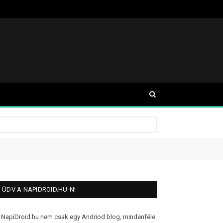
ÜDV A NAPIDROID.HU-N!
 NapiDroid.hu nem csak egy Andriod blog, mindenféle