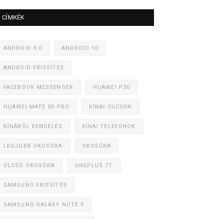
CÍMKÉK
ANDROID 9.0
ANDROID 10
ANDROID FRISSÍTÉS
FACEBOOK MESSENGER
HUAWEI P30
HUAWEI MATE 30 PRO
KÍNAI CUCCOK
KÍNÁBÓL RENDELÉS
KÍNAI TELEFONOK
LEGJOBB OKOSÓRA
OKOSÓRA
OLCSÓ OKOSÓRA
ONEPLUS 7T
SAMSUNG FRISSÍTÉS
SAMSUNG GALAXY NOTE 9