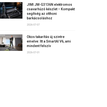
JIMI JM-G3136N elektromos
csavarhúzó készlet – Kompakt
segítség az otthoni
barkácsoláshoz
2026-07-07
Okos takarítás új szintre
emelve: Itt a SmartAI V6, ami
mindent felszív
2026-07-01