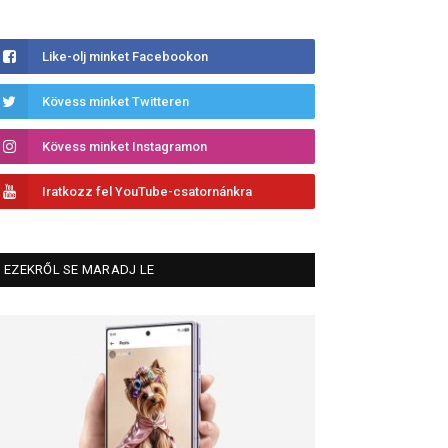
Like-olj minket Facebookon
Kövess minket Twitteren
Kövess minket Instagramon
Iratkozz fel YouTube-csatornánkra
EZEKRŐL SE MARADJ LE