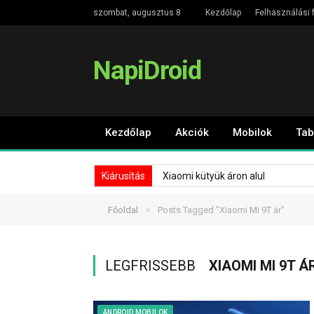
szombat, augusztus 8
Kezdőlap
Felhasználási f
NapiDroid
Kezdőlap
Akciók
Mobilok
Tab
Kiárusítás
Xiaomi kütyük áron alul
»
Főoldal
Posts Tagged "Xiaomi Mi 9T ár"
LEGFRISSEBB
XIAOMI MI 9T Á
ANDROID MOBILOK