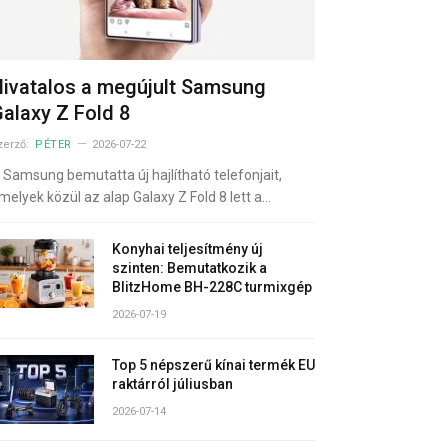
ivatalos a megújult Samsung
alaxy Z Fold 8
zerző:
PÉTER
2026-07-22
 Samsung bemutatta új hajlítható telefonjait,
melyek közül az alap Galaxy Z Fold 8 lett a…
Konyhai teljesítmény új
szinten: Bemutatkozik a
BlitzHome BH-228C turmixgép
2026-07-19
Top 5 népszerű kínai termék EU
raktárról júliusban
2026-07-14