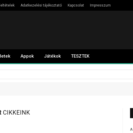
eltételek
Adatkezelési tájékoztató
Kapcsolat
Impresszum
letek
Appok
Játékok
TESZTEK
R
CIKKEINK
A