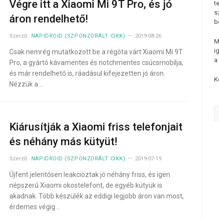
Végre itt a Xiaomi Mi 9T Pro, és jó
t
s
áron rendelhető!
b
Szerző:
NAPIDROID (SZPONZORÁLT CIKK)
2019-08-26
M
i
Csak nemrég mutatkozott be a régóta várt Xiaomi Mi 9T
a
Pro, a gyártó kávamentes és notchmentes csúcsmobilja,
és már rendelhető is, ráadásul kifejezetten jó áron.
K
Nézzük a…
Kiárusítják a Xiaomi friss telefonjait
és néhány más kütyüt!
Szerző:
NAPIDROID (SZPONZORÁLT CIKK)
2019-07-19
Újfent jelentősen leakcióztak jó néhány friss, és igen
népszerű Xiaomi okostelefont, de egyéb kütyük is
akadnak. Több készülék az eddigi legjobb áron van most,
érdemes végig…