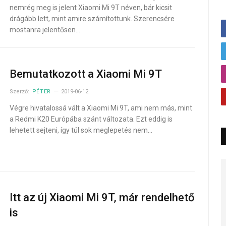
nemrég meg is jelent Xiaomi Mi 9T néven, bár kicsit
drágább lett, mint amire számítottunk. Szerencsére
mostanra jelentősen…
Bemutatkozott a Xiaomi Mi 9T
Szerző:
PÉTER
2019-06-12
Végre hivatalossá vált a Xiaomi Mi 9T, ami nem más, mint
a Redmi K20 Európába szánt változata. Ezt eddig is
lehetett sejteni, így túl sok meglepetés nem…
Itt az új Xiaomi Mi 9T, már rendelhető
is